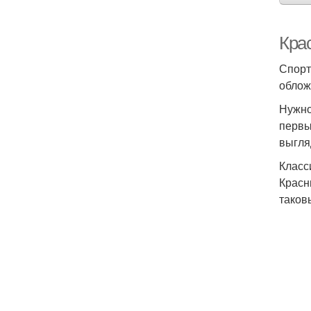
Кра
Спорт
облож
Нужно
первы
выгля
Класс
Красн
таков