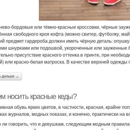
нево-бордовые или тёмно-красные кроссовки, чёрные зауж
ённая свободного кроя кофта (можно свитер, футболку, майк
ий предмет гардероба должен иметь чёрную деталь: опушку,
ыми шнурками или подошвой, укороченные или зауженные б
тельно присутствие красного оттенка в принте, при необхо
й) или красно-белая матроска. В качестве верхней одежды
ь дальше →
ем носить красные кеды?
ивная обувь ярких цветов, в частности, красная, крайне по
ках журналов, модных показах, и конечно, практически на в
 ли говорить, что и девушкам, следующим модным правилам,