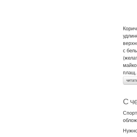
Корич
удлин
верхн
с бел
(жела
майко
плащ.
читат
С ч
Спорт
облож
Нужно