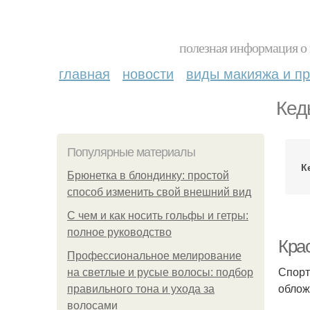
полезная информация о 
главная
новости
виды макияжа и пр
Кед
Популярные материалы
К
Брюнетка в блондинку: простой
способ изменить свой внешний вид
С чем и как носить гольфы и гетры:
полное руководство
Кра
Профессиональное мелирование
Спорт
на светлые и русые волосы: подбор
облож
правильного тона и ухода за
волосами