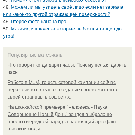
48.
Можем ли мы увидеть своё лицо если нет зеркала
или какой-то другой отражающей поверхности?
49.
Второе фото банана про.
50.
Макияж, и прическа которые не боятся танцев до
утра!
Популярные материалы
Что говорят когда дарят часы. Почему нельзя дарить
часы
Работа в MLM, то есть сетевой компании сейчас
неразрывно связана с создание своего контента,
своей страницы в соц сетях.
На шанхайской премьере "Человека - Паука:
Совершенно Новый День" зендея выбрала не
просто очередной наряд, а настоящий артефакт
высокой моды.