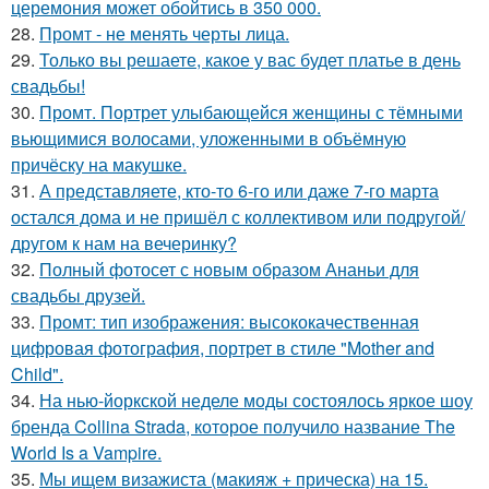
церемония может обойтись в 350 000.
28.
Промт - не менять черты лица.
29.
Только вы решаете, какое у вас будет платье в день
свадьбы!
30.
Промт. Портрет улыбающейся женщины с тёмными
вьющимися волосами, уложенными в объёмную
причёску на макушке.
31.
А представляете, кто-то 6-го или даже 7-го марта
остался дома и не пришёл с коллективом или подругой/
другом к нам на вечеринку?
32.
Полный фотосет с новым образом Ананьи для
свадьбы друзей.
33.
Промт: тип изображения: высококачественная
цифровая фотография, портрет в стиле "Mother and
Child".
34.
На нью-йоркской неделе моды состоялось яркое шоу
бренда Collina Strada, которое получило название The
World Is a Vampire.
35.
Мы ищем визажиста (макияж + прическа) на 15.