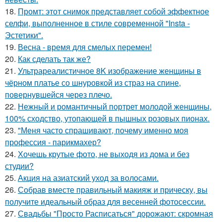
18.
Промт: этот снимок представляет собой эффектное
селфи, выполненное в стиле современной "Insta -
Эстетики".
19.
Весна - время для смелых перемен!
20.
Как сделать так же?
21.
Ультрареалистичное 8K изображение женщины в
чёрном платье со шнуровкой из страз на спине,
повернувшейся через плечо.
22.
Нежный и романтичный портрет молодой женщины,
100% сходство, утопающей в пышных розовых пионах.
23.
"Меня часто спрашивают, почему именно моя
профессия - парикмахер?
24.
Хочешь крутые фото, не выходя из дома и без
студии?
25.
Акция на азиатский уход за волосами.
26.
Собрав вместе правильный макияж и прическу, вы
получите идеальный образ для весенней фотосессии.
27.
Свадьбы "Просто Расписаться" дорожают: скромная