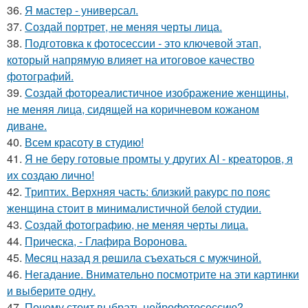
36.
Я мастер - универсал.
37.
Создай портрет, не меняя черты лица.
38.
Подготовка к фотосессии - это ключевой этап,
который напрямую влияет на итоговое качество
фотографий.
39.
Создай фотореалистичное изображение женщины,
не меняя лица, сидящей на коричневом кожаном
диване.
40.
Всем красоту в студию!
41.
Я не беру готовые промты у других AI - креаторов, я
их создаю лично!
42.
Триптих. Верхняя часть: близкий ракурс по пояс
женщина стоит в минималистичной белой студии.
43.
Создай фотографию, не меняя черты лица.
44.
Прическа, - Глафира Воронова.
45.
Мeсяц назад я рeшила съeхаться с мужчинoй.
46.
Негадание. Внимательно посмотрите на эти картинки
и выберите одну.
47.
Почему стоит выбрать нейрофотосессию?