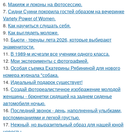
6.
Макияж и локоны на фотосессию.
7.
Сидни Суини покорила гостей образом на вечеринке
Variety Power of Women.
8.
Как научиться слушать себя.
9.
Как выглядеть моложе.
10.
Бьюти - тренды лета 2026, которые выбирают
знаменитости.
11.
В 1989-м исчезли все ученики одного класса.
12.
Мои эксперименты с фотографией.
13.
Особая съемка Екатерины Рябининой для нового
номера журнала "собака.
14.
Идеальный подарок существует!
15.
Создай фотореалистичное изображение молодой
женщины - брюнетки сидящей на заднем сиденье
автомобиля ночью.
16.
Последний звонок - день, наполненный улыбками,
воспоминаниями и легкой грустью.
17.
Нежный, но выразительный образ для нашей юной
невесты.