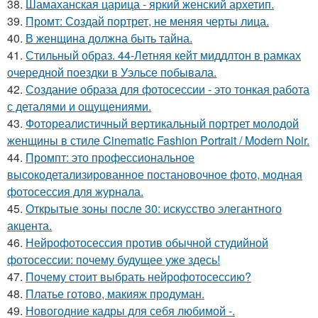
38.
Шамаханская царица - яркий женский архетип.
39.
Промт: Создай портрет, не меняя черты лица.
40.
В женщина должна быть тайна.
41.
Стильный образ. 44-Летняя кейт миддлтон в рамках
очередной поездки в Уэльсе побывала.
42.
Создание образа для фотосессии - это тонкая работа
с деталями и ощущениями.
43.
Фотореалистичный вертикальный портрет молодой
женщины в стиле Cinematic Fashion Portrait / Modern Noir.
44.
Промпт: это профессиональное
высокодетализированное постановочное фото, модная
фотосессия для журнала.
45.
Открытые зоны после 30: искусство элегантного
акцента.
46.
Нейрофотосессия против обычной студийной
фотосессии: почему будущее уже здесь!
47.
Почему стоит выбрать нейрофотосессию?
48.
Платье готово, макияж продуман.
49.
Новогодние кадры для себя любимой -.