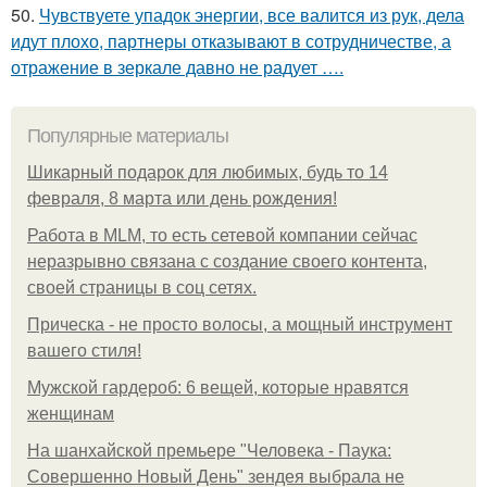
50.
Чувствуете упадок энергии, все валится из рук, дела
идут плохо, партнеры отказывают в сотрудничестве, а
отражение в зеркале давно не радует ….
Популярные материалы
Шикарный подарок для любимых, будь то 14
февраля, 8 марта или день рождения!
Работа в MLM, то есть сетевой компании сейчас
неразрывно связана с создание своего контента,
своей страницы в соц сетях.
Прическа - не просто волосы, а мощный инструмент
вашего стиля!
Мужской гардероб: 6 вещей, которые нравятся
женщинам
На шанхайской премьере "Человека - Паука:
Совершенно Новый День" зендея выбрала не