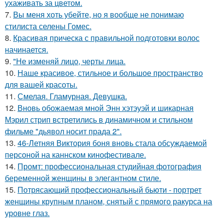
ухаживать за цветом.
7.
Вы меня хоть убейте, но я вообще не понимаю
стилиста селены Гомес.
8.
Красивая прическа с правильной подготовки волос
начинается.
9.
"Не изменяй лицо, черты лица.
10.
Наше красивое, стильное и большое пространство
для вашей красоты.
11.
Смелая. Гламурная. Девушка.
12.
Вновь обожаемая мной Энн хэтэуэй и шикарная
Мэрил стрип встретились в динамичном и стильном
фильме "дьявол носит прада 2".
13.
46-Летняя Виктория боня вновь стала обсуждаемой
персоной на каннском кинофестивале.
14.
Промт: профессиональная студийная фотография
беременной женщины в элегантном стиле.
15.
Потрясающий профессиональный бьюти - портрет
женщины крупным планом, снятый с прямого ракурса на
уровне глаз.