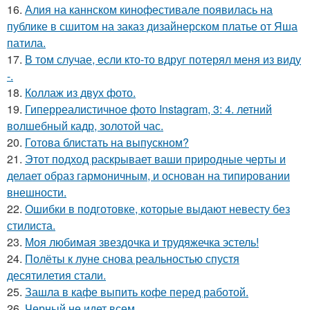
16.
Алия на каннском кинофестивале появилась на
публике в сшитом на заказ дизайнерском платье от Яша
патила.
17.
В том случае, если кто-то вдруг потерял меня из виду
-.
18.
Коллаж из двух фото.
19.
Гиперреалистичное фото Instagram, 3: 4. летний
волшебный кадр, золотой час.
20.
Готова блистать на выпускном?
21.
Этот подход раскрывает ваши природные черты и
делает образ гармоничным, и основан на типировании
внешности.
22.
Ошибки в подготовке, которые выдают невесту без
стилиста.
23.
Моя любимая звездочка и трудяжечка эстель!
24.
Полёты к луне снова реальностью спустя
десятилетия стали.
25.
Зашла в кафе выпить кофе перед работой.
26.
Черный не идет всем.