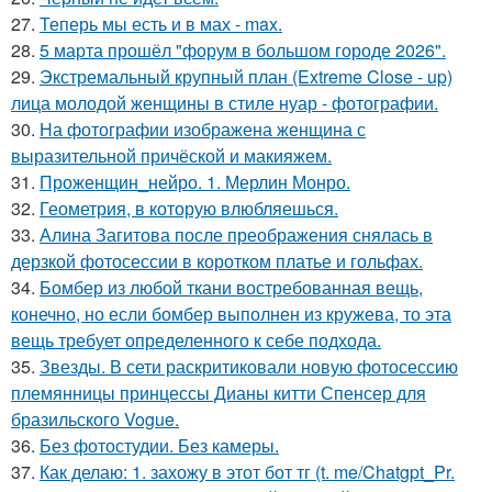
27.
Теперь мы есть и в мах - max.
28.
5 марта прошёл "форум в большом городе 2026".
29.
Экстремальный крупный план (Extreme Close - up)
лица молодой женщины в стиле нуар - фотографии.
30.
На фотографии изображена женщина с
выразительной причёской и макияжем.
31.
Проженщин_нейро. 1. Мерлин Монро.
32.
Геометрия, в которую влюбляешься.
33.
Алина Загитова после преображения снялась в
дерзкой фотосессии в коротком платье и гольфах.
34.
Бомбер из любой ткани востребованная вещь,
конечно, но если бомбер выполнен из кружева, то эта
вещь требует определенного к себе подхода.
35.
Звезды. В сети раскритиковали новую фотосессию
племянницы принцессы Дианы китти Спенсер для
бразильского Vogue.
36.
Без фотостудии. Без камеры.
37.
Как делаю: 1. захожу в этот бот тг (t. me/Chatgpt_Pr.