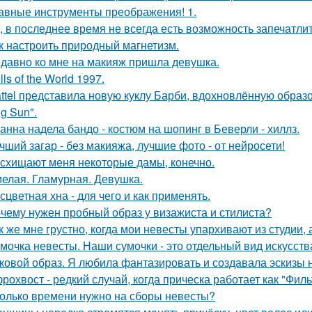
авные инструменты преображения! 1.
, в последнее время не всегда есть возможность запечатлит
к настроить природный магнетизм.
давно ко мне на макияж пришла девушка.
lls of the World 1997.
ttel представила новую куклу Барби, вдохновлённую образ
g Sun".
анна надела бандо - костюм на шопинг в Беверли - хиллз.
чший загар - без макияжа, лучшие фото - от нейросети!
схищают меня некоторые дамы, конечно.
елая. Гламурная. Девушка.
сцветная хна - для чего и как применять.
чему нужен пробный образ у визажиста и стилиста?
к же мне грустно, когда мои невесты упархивают из студии, 
мочка невесты. Наши сумочки - это отдельный вид искусств
ковой образ. Я любила фантазировать и создавала эскизы н
рохвост - редкий случай, когда прическа работает как "Фил
олько времени нужно на сборы невесты?