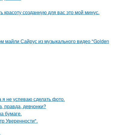
ь красоту созданную для вас это мой минус.
ом майли Сайрус из музыкального видео "Golden
а я не успеваю сделать фото.
а, правда, девчонки?
а бумаге.
ьтр Уверенности".