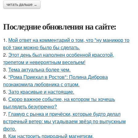
читать дальше →
Последние обновления на сайте:
1.
Мой ответ на комментарий о том, что "ну маникюр то
всё таки можно было бы сделать.
2.
Этот день был наполнен особенной красотой,
трепетом и невероятным весельем!
3.
Тема актуальна более чем.
4.
"Рома Приехал в Ростов": Полина Диброва
познакомила любовника с отцом.
5.
Зато красивые и настоящие.
6.
Скоро важное событие, на котором ты хочешь
выглядеть безупречно?
7.
Гламур с рынка и причёски, которые будто делал
встречный ветер: мы угадываем звёзд по выпускным
фото.
8.
Как настроить природный магнетизм.