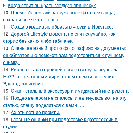
9.
Когда стоит выбрать гладкую прическу?
10.
Промт. Используй загруженное фото для лица,
сохрани все черты точно.
11.
Создаю красивые образы в 4 руки в Иркутске.
12.
Дорогой Lifestyle момент, но снят случайно, как
сторис без каких либо табличек.
13.
Очень полезный прст о фотографиях на документы:
он обязательно поможет вам подготовиться к лучшему
снимку.
14.
Рианна стала героиней нового выпуска журнала
Ee72, а креативным директором съемки выступил
Эдвард эннинфул.
15.
Очки - стильный аксессуар и имиджевый инструмент.
16.
Поздно вечером не спалось, и наткнулась вот на эту
статью, спешу поделиться с вами ….
17.
Ах эти летние промты.
18.
Главные ошибки при подготовке к фотосессии в
студии.