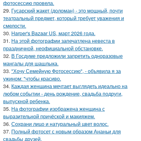
фотосессию провела.
29.
Гусарский жакет (доломан) - это мощный, почти
театральный предмет, который требует уважения и
смелости.
30.
Harper's Bazaar US, март 2026 года.
31.
На этой фотографии запечатлена невеста в
праздничной, неофициальной обстановке.
32.
В Госдуме предложили запретить одноразовые
мангалы для шашлыка.
33.
"Хочу Семейную Фотосессию", - объявила я за
ужином: "чтобы красиво.
34.
Каждая женщина мечтает выглядеть идеально на
любом событии - день рождение, свадьба подруги,
выпускной ребенка.
35.
На фотографии изображена женщина с
выразительной причёской и макияжем.
36.
Сохрани лицо и натуральный цвет волос.
37.
Полный фотосет с новым образом Ананьи для
свадьбы друзей.