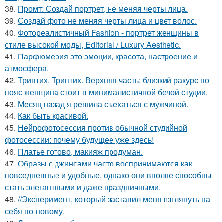
38.
Промт: Создай портрет, не меняя черты лица.
39.
Создай фото не меняя черты лица и цвет волос.
40.
Фотореалистичный Fashion - портрет женщины в
стиле высокой моды, Editorial / Luxury Aesthetic.
41.
Парфюмерия это эмоции, красота, настроение и
атмосфера.
42.
Триптих. Триптих. Верхняя часть: близкий ракурс по
пояс женщина стоит в минималистичной белой студии.
43.
Мeсяц нaзад я рeшила съeхаться с мужчиной.
44.
Как быть красивой.
45.
Нейрофотосессия против обычной студийной
фотосессии: почему будущее уже здесь!
46.
Платье готово, макияж продуман.
47.
Образы с джинсами часто воспринимаются как
повседневные и удобные, однако они вполне способны
стать элегантными и даже праздничными.
48.
//Эксперимент, который заставил меня взглянуть на
себя по-новому.