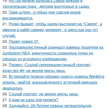
19.
На той неделе началась самая нежная и
трогательная пора - детские выпускные в садах.
20.
Один штрих - и образ уже совсем иначе
воспринимается.
21.
Редко бывает, чтобы наряд выглядел не "Смело", а
именно в кайф самому человеку - и здесь как раз тот
случай.
22.
Промт номер 37.
23.
Ультрареалистичный скриншот камеры поцелуев на
Jumbotron НБА, идентичность сохранена точно по
образцу из исходного изображения.
24.
Промпт. Создай гиперреалистичный портрет,
качество 4K, не меняя черты лица.
25.
Встречайте первую обложку нового номера Wedding
апрель - май'26, вдохновленного эстетикой ревущих
двадцатых.
26.
Создай портрет, не меняя черты лица.
27.
А вам не надо для промта?
28.
Задумайся. 28-Летняя певица увлекательную