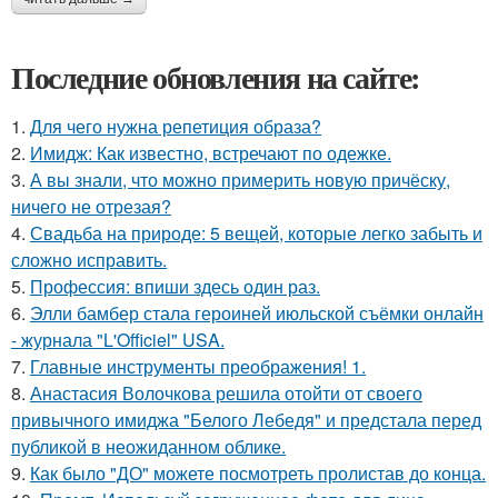
Последние обновления на сайте:
1.
Для чего нужна репетиция образа?
2.
Имидж: Как известно, встречают по одежке.
3.
А вы знали, что можно примерить новую причёску,
ничего не отрезая?
4.
Свадьба на природе: 5 вещей, которые легко забыть и
сложно исправить.
5.
Профессия: впиши здесь один раз.
6.
Элли бамбер стала героиней июльской съёмки онлайн
- журнала "L'Officiel" USA.
7.
Главные инструменты преображения! 1.
8.
Анастасия Волочкова решила отойти от своего
привычного имиджа "Белого Лебедя" и предстала перед
публикой в неожиданном облике.
9.
Как было "ДО" можете посмотреть пролистав до конца.