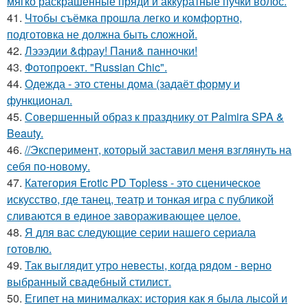
мягко раскрашенные пряди и аккуратные пучки волос.
41.
Чтобы съёмка прошла легко и комфортно,
подготовка не должна быть сложной.
42.
Лэээдии &фрау! Пани& панночки!
43.
Фотопроект. "Russian Chic".
44.
Одежда - это стены дома (задаёт форму и
функционал.
45.
Совершенный образ к празднику от Palmira SPA &
Beauty.
46.
//Эксперимент, который заставил меня взглянуть на
себя по-новому.
47.
Категория Erotic PD Topless - это сценическое
искусство, где танец, театр и тонкая игра с публикой
сливаются в единое завораживающее целое.
48.
Я для вас следующие серии нашего сериала
готовлю.
49.
Так выглядит утро невесты, когда рядом - верно
выбранный свадебный стилист.
50.
Египет на минималках: история как я была лысой и