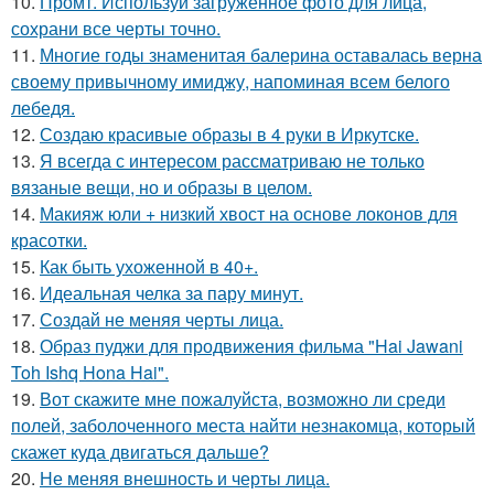
10.
Промт. Используй загруженное фото для лица,
сохрани все черты точно.
11.
Многие годы знаменитая балерина оставалась верна
своему привычному имиджу, напоминая всем белого
лебедя.
12.
Создаю красивые образы в 4 руки в Иркутске.
13.
Я всегда с интересом рассматриваю не только
вязаные вещи, но и образы в целом.
14.
Макияж юли + низкий хвост на основе локонов для
красотки.
15.
Как быть ухоженной в 40+.
16.
Идеальная челка за пару минут.
17.
Создай не меняя черты лица.
18.
Образ пуджи для продвижения фильма "Hai Jawani
Toh Ishq Hona Hai".
19.
Вот скажите мне пожалуйста, возможно ли среди
полей, заболоченного места найти незнакомца, который
скажет куда двигаться дальше?
20.
Не меняя внешность и черты лица.