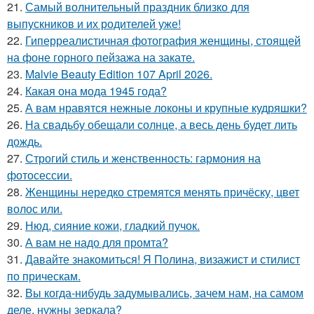
21.
Самый волнительный праздник близко для
выпускников и их родителей уже!
22.
Гиперреалистичная фотография женщины, стоящей
на фоне горного пейзажа на закате.
23.
Malvie Beauty Edition 107 April 2026.
24.
Какая она мода 1945 года?
25.
А вам нравятся нежные локоны и крупные кудряшки?
26.
На свадьбу обещали солнце, а весь день будет лить
дождь.
27.
Строгий стиль и женственность: гармония на
фотосессии.
28.
Женщины нередко стремятся менять причёску, цвет
волос или.
29.
Нюд, сияние кожи, гладкий пучок.
30.
А вам не надо для промта?
31.
Давайте знакомиться! Я Полина, визажист и стилист
по прическам.
32.
Вы когда-нибудь задумывались, зачем нам, на самом
деле, нужны зеркала?