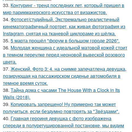
33.
Контуринг - тренд последних лет, который пришел в
мир парикмахерского искусства от визажистов.
34.
Фотосет/студийный. Экстремально реалистичный
кинематографичный портрет, как живая фотография из
Instagram, снятая на тканевой циклораме из шёлка.
35.
5 марта прошёл "форум в большом городе 2026".
36.
Молодая женщина с идеальной матовой кожей стоит
в темном переулке перед неоновой вывеской розового
цвета.
37.
Женский. Фото 3: 4. на снимке запечатлена девушка,
позирующая на пассажирском сиденье автомобиля в
темное время суток.
38.
Тайна дома с часами The House With a Clock in Its
Walls (2018).
39.
Копировать запрещено! Ну примерно так может
получиться, если бездумно повторять за "Звёздами".
40.
Главная героиня девушка с фото изображена
спереди в полуретушированной постановке, мы видим