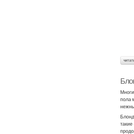
читат
Бло
Многи
пола 
нежны
Блонд
такие
продо