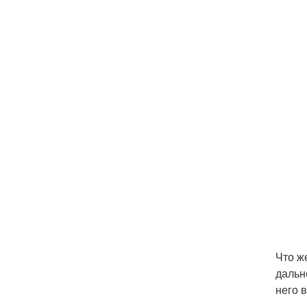
Что ж
дальн
него 