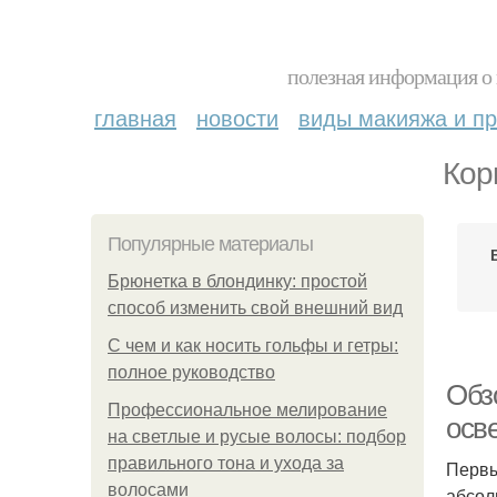
полезная информация о 
главная
новости
виды макияжа и пр
Кор
Популярные материалы
Брюнетка в блондинку: простой
способ изменить свой внешний вид
С чем и как носить гольфы и гетры:
полное руководство
Обз
Профессиональное мелирование
осв
на светлые и русые волосы: подбор
правильного тона и ухода за
Первы
волосами
абсол