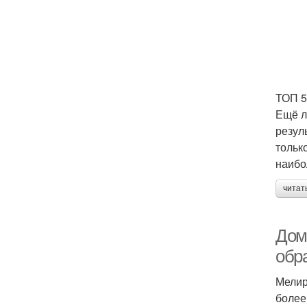
ТОП 5
Ещё л
резул
тольк
наибо
читат
Дом
обр
Мелир
более