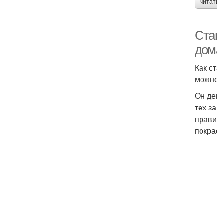
читат
Ста
дом
Как с
можно
Он де
тех з
прави
покра