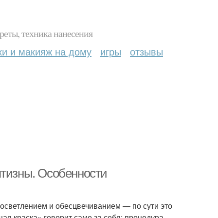
реты, техника нанесения
ки и макияж на дому
игры
отзывы
лтизны. Особенности
 осветлением и обесцвечиванием — по сути это
я краска» говорит само за себя: процедура