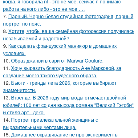
когда, я говорила nl - это не мое, сейчас я понимаю
работа на кого либо - это не мое ….
7.
Парный. Черно-белая студийная фотография, парный
портрет по пояс.
8.
Хотите, чтобы ваша семейная фотосессия получилась
незабываемой и радостной?
9.
Как сделать французский маникюр в домашних
условиях.
10.
Образ джанви в сари от Marwar Couture.
11.
Хочу выразить благодарность Ане Марковой, за
создание моего такого чудесного образа.
12.
Бьюти - тренды лета 2026, которые выбирают
знаменитости.
13.
Втренде. В 2026 году мир моды отмечает двойной
юбилей: 100 лет со дня выхода романа "Великий Гэтсби"
и стиля арт - деко.
14.
Портрет привлекательной женщины с
выразительными чертами лица.
15.
Домашнее окрашивание не про эксперименты