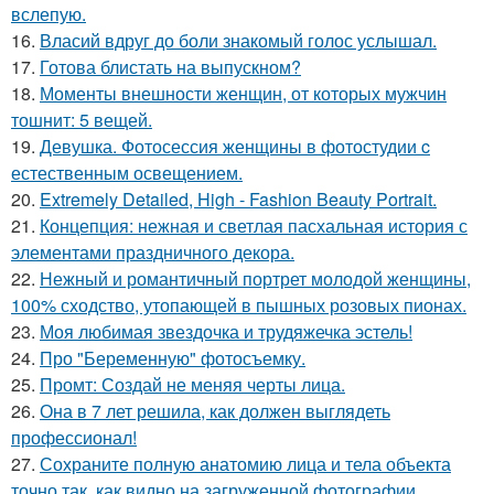
вслепую.
16.
Власий вдруг до боли знакомый голос услышал.
17.
Готова блистать на выпускном?
18.
Моменты внешности женщин, от которых мужчин
тошнит: 5 вещей.
19.
Девушка. Фотосессия женщины в фотостудии c
естественным освещением.
20.
Extremely Detailed, High - Fashion Beauty Portrait.
21.
Концепция: нежная и светлая пасхальная история с
элементами праздничного декора.
22.
Нежный и романтичный портрет молодой женщины,
100% сходство, утопающей в пышных розовых пионах.
23.
Моя любимая звездочка и трудяжечка эстель!
24.
Про "Беременную" фотосъемку.
25.
Промт: Создай не меняя черты лица.
26.
Она в 7 лет решила, как должен выглядеть
профессионал!
27.
Сохраните полную анатомию лица и тела объекта
точно так, как видно на загруженной фотографии.