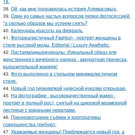
16.
38.
Ой, как мне понравилась история Алемасовых.
39.
Один из самых частых вопросов перед фотосессией:
"а сколько образов мы успеем снять?
40.
Календарь красоты на февраль.
41.
Фотореалистичный Fashion - портрет женщины в
стиле высокой моды, Editorial / Luxury Aesthetic.
42.
Листаямодныежурналы. Идеальный образ для
женственного вечернего наряда - аккуратная прическа,
выразительный макияж!
43.
Фото выполнено в стильном минималистичном
стиле.
44.
Новый год переделкой чудесной куколки открываю.
45.
На фотографии - высококачественный макро -
портрет в полный рост, снятый на широкой мраморной
лестнице с коваными перилами.
46.
Предновогодние съёмки и корпоративы
совершенства требуют.
47.
Уважаемые женщины! Приближается новый год, а