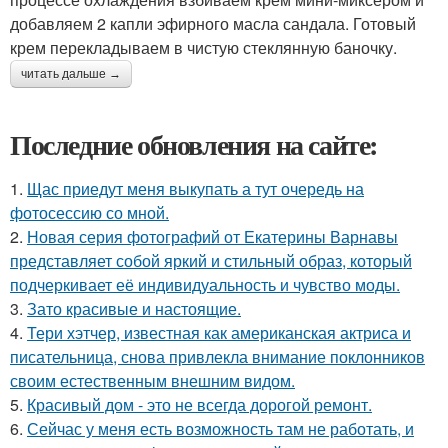
добавляем 2 капли эфирного масла сандала. Готовый
крем перекладываем в чистую стеклянную баночку.
читать дальше →
Последние обновления на сайте:
1.
Щас приедут меня выкупать а тут очередь на
фотосессию со мной.
2.
Новая серия фотографий от Екатерины Варнавы
представляет собой яркий и стильный образ, который
подчеркивает её индивидуальность и чувство моды.
3.
Зато красивые и настоящие.
4.
Тери хэтчер, известная как американская актриса и
писательница, снова привлекла внимание поклонников
своим естественным внешним видом.
5.
Красивый дом - это не всегда дорогой ремонт.
6.
Сейчас у меня есть возможность там не работать, и