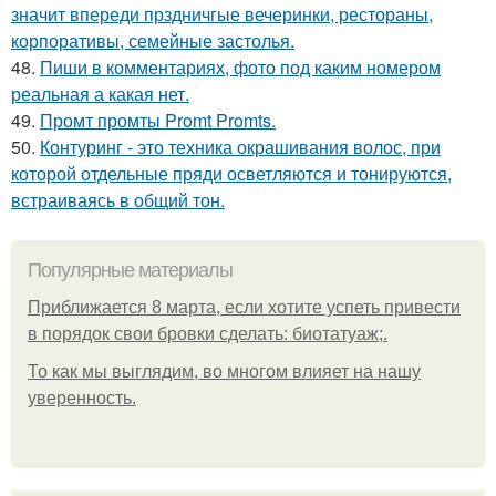
значит впереди прздничгые вечеринки, рестораны,
корпоративы, семейные застолья.
48.
Пиши в комментариях, фото под каким номером
реальная а какая нет.
49.
Промт промты Promt Promts.
50.
Контуринг - это техника окрашивания волос, при
которой отдельные пряди осветляются и тонируются,
встраиваясь в общий тон.
Популярные материалы
Приближается 8 марта, если хотите успеть привести
в порядок свои бровки сделать: биотатуаж;.
То как мы выглядим, во многом влияет на нашу
уверенность.