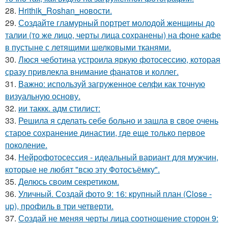
28.
Hrithik_Roshan_новости.
29.
Создайте гламурный портрет молодой женщины до
талии (то же лицо, черты лица сохранены) на фоне кафе
в пустыне с летящими шелковыми тканями.
30.
Люся чеботина устроила яркую фотосессию, которая
сразу привлекла внимание фанатов и коллег.
31.
Важно: используй загруженное селфи как точную
визуальную основу.
32.
ии таккк. адм стилист:
33.
Решила я сделать себе больно и зашла в свое очень
старое сохранение династии, где еще только первое
поколение.
34.
Нейрофотосессия - идеальный вариант для мужчин,
которые не любят "всю эту Фотосъёмку".
35.
Делюсь своим секретиком.
36.
Уличный. Создай фото 9: 16: крупный план (Close -
up), профиль в три четверти.
37.
Создай не меняя черты лица соотношение сторон 9: