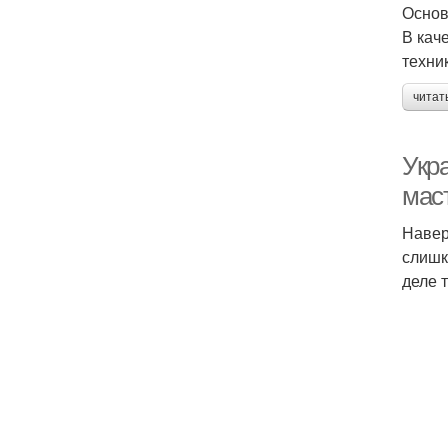
Осно
В кач
техни
читат
Укр
мас
Навер
слишк
деле 