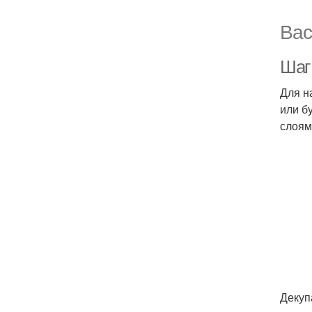
Вас
Шаг 
Для н
или б
слоям
Декуп