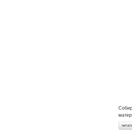
Собир
матер
читат