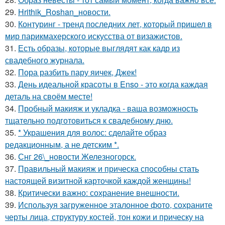
29.
Hrithik_Roshan_новости.
30.
Контуринг - тренд последних лет, который пришел в
мир парикмахерского искусства от визажистов.
31.
Есть образы, которые выглядят как кадр из
свадебного журнала.
32.
Пора разбить пару яичек, Джек!
33.
День идеальной красоты в Enso - это когда каждая
деталь на своём месте!
34.
Пробный макияж и укладка - ваша возможность
тщательно подготовиться к свадебному дню.
35.
* Украшения для волос: сделайте образ
редакционным, а не детским *.
36.
Снг 26\_новости Железногорск.
37.
Правильный макияж и прическа способны стать
настоящей визитной карточкой каждой женщины!
38.
Критически важно: сохранение внешности.
39.
Используя загруженное эталонное фото, сохраните
черты лица, структуру костей, тон кожи и прическу на