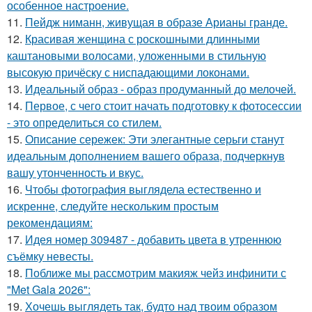
особенное настроение.
11.
Пейдж ниманн, живущая в образе Арианы гранде.
12.
Красивая женщина с роскошными длинными
каштановыми волосами, уложенными в стильную
высокую причёску с ниспадающими локонами.
13.
Идеальный образ - образ продуманный до мелочей.
14.
Первое, с чего стоит начать подготовку к фотосессии
- это определиться со стилем.
15.
Описание сережек: Эти элегантные серьги станут
идеальным дополнением вашего образа, подчеркнув
вашу утонченность и вкус.
16.
Чтобы фотография выглядела естественно и
искренне, следуйте нескольким простым
рекомендациям:
17.
Идея номер 309487 - добавить цвета в утреннюю
съёмку невесты.
18.
Поближе мы рассмотрим макияж чейз инфинити с
"Met Gala 2026":
19.
Хочешь выглядеть так, будто над твоим образом