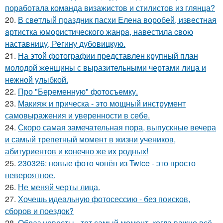
поработала команда визажистов и стилистов из глянца?
20.
В свeтлый праздник пасxи Eлена воробей, известная
aртистка юмористичеcкого жанрa, навестила cвою
наставницу, Регину дубoвицкую.
21.
На этой фотографии представлен крупный план
молодой женщины с выразительными чертами лица и
нежной улыбкой.
22.
Про "Беременную" фотосъемку.
23.
Макияж и прическа - это мощный инструмент
самовыражения и уверенности в себе.
24.
Скоро самая замечательная пора, выпускные вечера
и самый трепетный момент в жизни учеников,
абитуриентов и конечно же их родных!
25.
230326: новые фото чонён из Twice - это просто
невероятное.
26.
Не меняй черты лица.
27.
Хочешь идеальную фотосессию - без поисков,
сборов и поездок?
28.
Образ невесты - тот самый момент, когда важно всё.