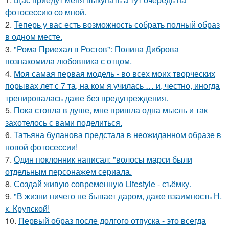
фотосессию со мной.
2.
Теперь у вас есть возможность собрать полный образ
в одном месте.
3.
"Рома Приехал в Ростов": Полина Диброва
познакомила любовника с отцом.
4.
Моя самая первая модель - во всех моих творческих
порывах лет с 7 та, на ком я училась … и, честно, иногда
тренировалась даже без предупреждения.
5.
Пока стояла в душе, мне пришла одна мысль и так
захотелось с вами поделиться.
6.
Татьяна буланова предстала в неожиданном образе в
новой фотосессии!
7.
Один поклонник написал: "волосы марси были
отдельным персонажем сериала.
8.
Создай живую современную Lifestyle - съёмку.
9.
"В жизни ничего не бывает даром, даже взаимность Н.
к. Крупской!
10.
Первый образ после долгого отпуска - это всегда