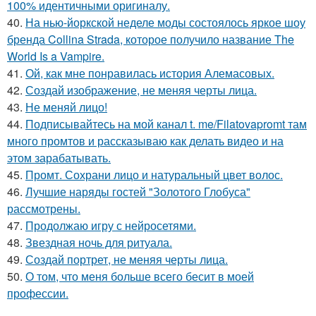
100% идентичными оригиналу.
40.
На нью-йоркской неделе моды состоялось яркое шоу
бренда Collina Strada, которое получило название The
World Is a Vampire.
41.
Ой, как мне понравилась история Алемасовых.
42.
Создай изображение, не меняя черты лица.
43.
Не меняй лицо!
44.
Подписывайтесь на мой канал t. me/Filatovapromt там
много промтов и рассказываю как делать видео и на
этом зарабатывать.
45.
Промт. Сохрани лицо и натуральный цвет волос.
46.
Лучшие наряды гостей "Золотого Глобуса"
рассмотрены.
47.
Продолжаю игру с нейросетями.
48.
Звездная ночь для ритуала.
49.
Создай портрет, не меняя черты лица.
50.
О том, что меня больше всего бесит в моей
профессии.