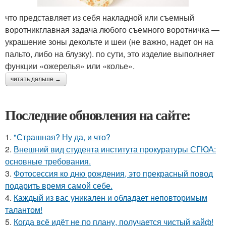
что представляет из себя накладной или съемный
воротникглавная задача любого съемного воротничка —
украшение зоны декольте и шеи (не важно, надет он на
пальто, либо на блузку). по сути, это изделие выполняет
функции «ожерелья» или «колье».
читать дальше →
Последние обновления на сайте:
1.
"Страшная? Ну да, и что?
2.
Внешний вид студента института прокуратуры СГЮА:
основные требования.
3.
Фотосессия ко дню рождения, это прекрасный повод
подарить время самой себе.
4.
Каждый из вас уникален и обладает неповторимым
талантом!
5.
Когда всё идёт не по плану, получается чистый кайф!