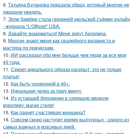
6.
Татьяна Буланова показала образ, который многие не
ожидали увидеть.
7.
Элли бамбер стала героиней июльской съёмки онлайн
- журнала "L'Officiel" USA.
8.
Давайте знакомиться! Меня зовут Ангелина.
9.
Многие знают меня как свадебного визажиста и
мастера по прическам.
10.
ИИ рассказал обо мне больше чем люди за все мои
43 года.
11.
Секрет идеального образа раскрыт: это не только
платье!
12.
Как быть ухоженной в 40+.
13.
Идеальная челка за пару минут.
14.
Из уставшей блондинки в сияющую медную
королеву: магия стиля!
15.
Как пахнет счастливая женщина?
16.
Совсем скоро наступит время выпускных - одного из
самых важных и красивых дней.
17.
Потрясающий профессиональный бьюти - портрет