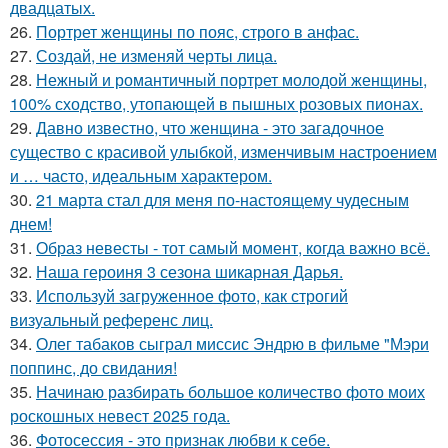
двадцатых.
26.
Портрет женщины по пояс, строго в анфас.
27.
Создай, не изменяй черты лица.
28.
Нежный и романтичный портрет молодой женщины,
100% сходство, утопающей в пышных розовых пионах.
29.
Давно известно, что женщина - это загадочное
существо с красивой улыбкой, изменчивым настроением
и … часто, идеальным характером.
30.
21 марта стал для меня по-настоящему чудесным
днем!
31.
Образ невесты - тот самый момент, когда важно всё.
32.
Наша героиня 3 сезона шикарная Дарья.
33.
Используй загруженное фото, как строгий
визуальный референс лиц.
34.
Олег табаков сыграл миссис Эндрю в фильме "Мэри
поппинс, до свидания!
35.
Начинаю разбирать большое количество фото моих
роскошных невест 2025 года.
36.
Фотосессия - это признак любви к себе.