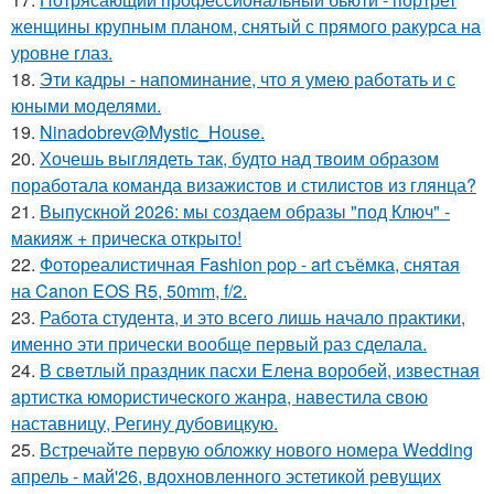
женщины крупным планом, снятый с прямого ракурса на
уровне глаз.
18.
Эти кадры - напоминание, что я умею работать и с
юными моделями.
19.
Ninadobrev@Mystic_House.
20.
Хочешь выглядеть так, будто над твоим образом
поработала команда визажистов и стилистов из глянца?
21.
Выпускной 2026: мы создаем образы "под Ключ" -
макияж + прическа открыто!
22.
Фотореалистичная Fashion pop - art съёмка, снятая
на Canon EOS R5, 50mm, f/2.
23.
Работа студента, и это всего лишь начало практики,
именно эти прически вообще первый раз сделала.
24.
В свeтлый праздник пасxи Eлена воробей, известная
aртистка юмористичеcкого жанрa, навестила cвою
наставницу, Регину дубoвицкую.
25.
Встречайте первую обложку нового номера Wedding
апрель - май'26, вдохновленного эстетикой ревущих