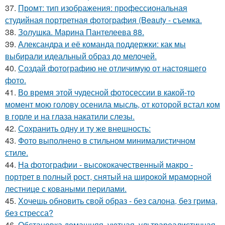
37.
Промт: тип изображения: профессиональная
студийная портретная фотография (Beauty - съемка.
38.
Золушка. Марина Пантелеева 88.
39.
Александра и её команда поддержки: как мы
выбирали идеальный образ до мелочей.
40.
Создай фотографию не отличимую от настоящего
фото.
41.
Во время этой чудесной фотосессии в какой-то
момент мою голову осенила мысль, от которой встал ком
в горле и на глаза накатили слезы.
42.
Сохранить одну и ту же внешность:
43.
Фото выполнено в стильном минималистичном
стиле.
44.
На фотографии - высококачественный макро -
портрет в полный рост, снятый на широкой мраморной
лестнице с коваными перилами.
45.
Хочешь обновить свой образ - без салона, без грима,
без стресса?
46.
Обстановка домашняя, уютная, ультрареалистичная.