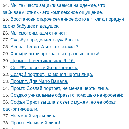
24.
Мы так часто зацикливаемся на одежде, что
забываем: стиль - это комплексное ощущение.
25.
Восстанови старое семейное фото в 1 клик, порадуй
своих бабушек и дедушек.
26.
Мы смотрим. адм стилист:
27.
Судьбу определяет случайность.
28.
Весна. Тепло. А что это значит?
29.
Ханьфу были прекрасны в разные эпохи!
30.
Промпт 1: вертикальная 9: 16.
31.
Снг 26\_новости Железногорск.
32.
Создай портрет, на меняя черты лица.
33.
Промпт. Для Nano Banana.
34.
Промт: Создай портрет, не меняя черты лица.
35.
Создаю уникальные образы с помощью нейросетей:
36.
Софья Эрнст вышла в свет с мужем, но ее образ
раскритиковали.
37.
Не меняй черты лица.
38.
Промт. Не меняй лицо!