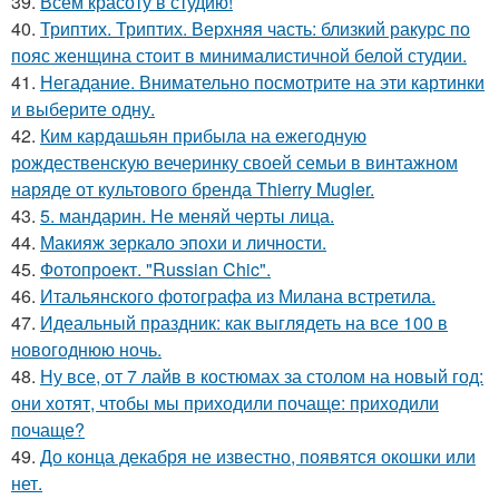
39.
Всем красоту в студию!
40.
Триптих. Триптих. Верхняя часть: близкий ракурс по
пояс женщина стоит в минималистичной белой студии.
41.
Негадание. Внимательно посмотрите на эти картинки
и выберите одну.
42.
Ким кардашьян прибыла на ежегодную
рождественскую вечеринку своей семьи в винтажном
наряде от культового бренда Thierry Mugler.
43.
5. мандарин. Не меняй черты лица.
44.
Макияж зеркало эпохи и личности.
45.
Фотопроект. "Russian Chic".
46.
Итальянского фотографа из Милана встретила.
47.
Идеальный праздник: как выглядеть на все 100 в
новогоднюю ночь.
48.
Ну все, от 7 лайв в костюмах за столом на новый год:
они хотят, чтобы мы приходили почаще: приходили
почаще?
49.
До конца декабря не известно, появятся окошки или
нет.