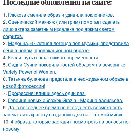
Последние обновления на сайте:
1.
Глюкоза сменила образ и удивила поклонников.
2.
Сценический макияж ( или грим) помогает сделать
лицо актера заметным издалека под ярким светом
софитов.
3.
Мадонна, 67-летняя легенда поп-музыки, представила
себя в новом, провокационном образе.
4.
Келли: путь от классики к современности.
5.
Сидни Суини покорила гостей образом на вечеринке
Variety Power of Women.
6.
Татьяна буланова предстала в неожиданном образе в
новой фотосессии!
7.
Профессия: впиши здесь один раз.
8.
Героиня новых обложек Grazia - Марина васильева.
9.
Да, в последнее время не всегда есть возможность
запечатлить красоту созданную для вас это мой минус.
10.
4 образа, которые заставят посмотреть на волосы по-
новому.