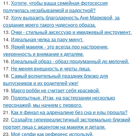
11.
Хотите, чтобы ваша семейная фотосессия
получилась незабываемой и радостной?
12.
Хочу выразить благодарность Ане Марковой, за
создание моего такого чудесного образа.
13.
Очки - стильный аксессуар и имиджевый инструмент.
14.
Идеальная челка за пару минут.
15.
Яркий макияж - это всегда про настроение,
уверенность и внимание к деталям.
16.
Идеальный образ - образ продуманный до мелочей.
17.
Не меняя внешность и черты лица.
18.
Самый волнительный праздник близко для
выпускников и их родителей уже!
19.
Марго робби не считает себя красивой.
20.
Подопытные. Итак, на растерзании несколько
персонажей, мы начнем с первого.
21.
Как я финал на адреналине без сна и еды прошла?
22.
Создайте гиперреалистичный экстремально близкий
портрет лица с акцентом на макияж и детали.
23.
Моё селфи как референс используй.