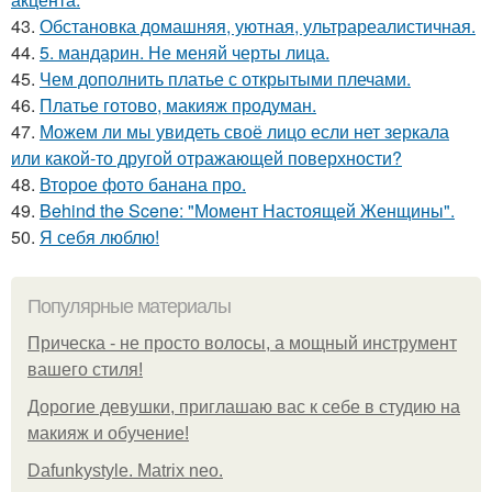
43.
Обстановка домашняя, уютная, ультрареалистичная.
44.
5. мандарин. Не меняй черты лица.
45.
Чем дополнить платье с открытыми плечами.
46.
Платье готово, макияж продуман.
47.
Можем ли мы увидеть своё лицо если нет зеркала
или какой-то другой отражающей поверхности?
48.
Второе фото банана про.
49.
Behind the Scene: "Момент Настоящей Женщины".
50.
Я себя люблю!
Популярные материалы
Прическа - не просто волосы, а мощный инструмент
вашего стиля!
Дорогие девушки, приглашаю вас к себе в студию на
макияж и обучение!
Dafunkystyle. Matrix neo.