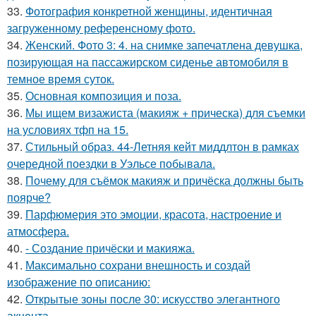
33.
Фотография конкретной женщины, идентичная
загруженному референсному фото.
34.
Женский. Фото 3: 4. на снимке запечатлена девушка,
позирующая на пассажирском сиденье автомобиля в
темное время суток.
35.
Основная композиция и поза.
36.
Мы ищем визажиста (макияж + прическа) для съемки
на условиях тфп на 15.
37.
Стильный образ. 44-Летняя кейт миддлтон в рамках
очередной поездки в Уэльсе побывала.
38.
Почему для съёмок макияж и причёска должны быть
поярче?
39.
Парфюмерия это эмоции, красота, настроение и
атмосфера.
40.
- Создание причёски и макияжа.
41.
Максимально сохрани внешность и создай
изображение по описанию:
42.
Открытые зоны после 30: искусство элегантного
акцента.