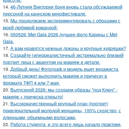
14.
46-Летняя Виктория боня вновь стала обсуждаемой
персоной на каннском кинофестивале.
15.
Мы продолжаем экспериментировать с образами с
моей любимой командой:
16.
050526: Met Gala 2026 лучшее фото Карины с Met
Gala.
17.
А вам нравятся нежные локоны и крупные кудряшки?
18.
Создайте гиперреалистичный экстремально близкий
портрет лица с акцентом на макияж и детали.
19.
Добрый день! Фотограф и модель ищет визажиста,
который сможет выполнить макияж и прическу в
формате ТФП 4 или 7 мая.
20.
Выпускной 2026: мы создаем образы "под Ключ" -
макияж + прическа открыто!
21.
Высококачественный крупный план (портрет)
привлекательной молодой женщины, 100% сходство, с
длинными, объемными волосами.
22.
Работа студента, и это всего лишь начало практики,