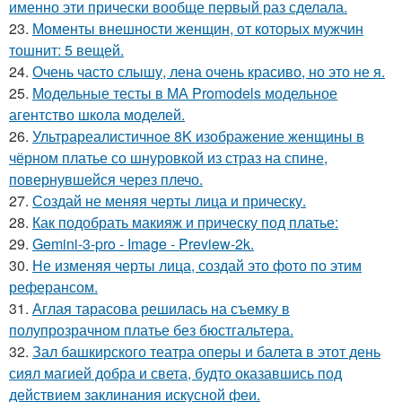
именно эти прически вообще первый раз сделала.
23.
Моменты внешности женщин, от которых мужчин
тошнит: 5 вещей.
24.
Очень часто слышу, лена очень красиво, но это не я.
25.
Модельные тесты в МА Promodels модельное
агентство школа моделей.
26.
Ультрареалистичное 8K изображение женщины в
чёрном платье со шнуровкой из страз на спине,
повернувшейся через плечо.
27.
Создай не меняя черты лица и прическу.
28.
Как подобрать макияж и прическу под платье:
29.
Gemini-3-pro - Image - Preview-2k.
30.
Не изменяя черты лица, создай это фото по этим
реферансом.
31.
Аглая тарасова решилась на съемку в
полупрозрачном платье без бюстгальтера.
32.
Зал башкирского театра оперы и балета в этот день
сиял магией добра и света, будто оказавшись под
действием заклинания искусной феи.