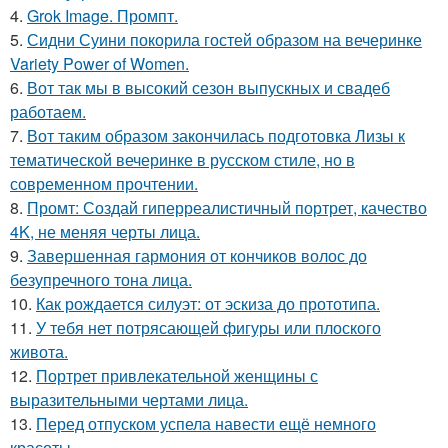
4.
Grok Image. Промпт.
5.
Сидни Суини покорила гостей образом на вечеринке
Variety Power of Women.
6.
Вот так мы в высокий сезон выпускных и свадеб
работаем.
7.
Вот таким образом закончилась подготовка Лизы к
тематической вечеринке в русском стиле, но в
современном прочтении.
8.
Промт: Создай гиперреалистичный портрет, качество
4K, не меняя черты лица.
9.
Завершенная гармония от кончиков волос до
безупречного тона лица.
10.
Как рождается силуэт: от эскиза до прототипа.
11.
У тебя нет потрясающей фигуры или плоского
живота.
12.
Портрет привлекательной женщины с
выразительными чертами лица.
13.
Перед отпуском успела навести ещё немного
красоты.