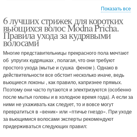
Показать все
6 лучших стрижек для коротких
Стрижки для тонких и
Длинные стрижки
вьющихся волос Modna Pricha.
Правила ухода за кудрявыми
волосами
Многие представительницы прекрасного пола мечтают
Кудрявые прически
Кудрявые мужчины
об упругих кудряшках , полагая, что они требуют
простого ухода (мытье и сушка феном ). Однако в
действительности все обстоит несколько иначе, ведь
вьющиеся локоны , как правило, капризнее прямых.
Стрижки к
Стрижки с бородой
Поэтому они часто путаются и электризуются (особенно
определенному типу
после мытья головы и в холодное время года). А если за
ними не ухаживать как следует, то и вовсе могут
превратиться в «веник» или «птичье гнездо». При уходе
Прически для кудрявых
за вьющимися волосами эксперты рекомендуют
Стрижки без укладки
волос
придерживаться следующих правил: