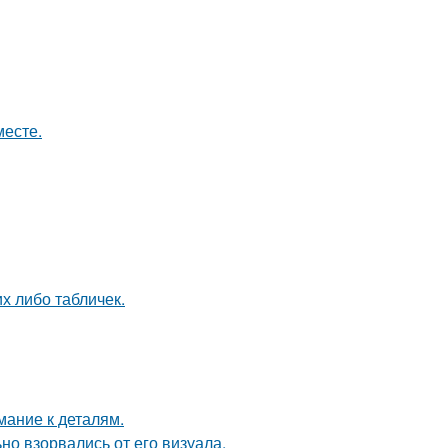
месте.
их либо табличек.
мание к деталям.
но взорвались от его визуала.