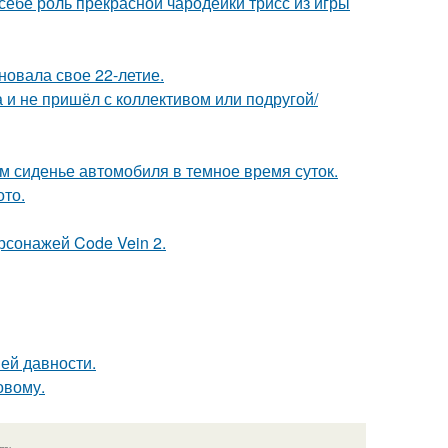
 себе роль прекрасной чародейки трисс из игры
новала свое 22-летие.
а и не пришёл с коллективом или подругой/
м сиденье автомобиля в темное время суток.
ото.
рсонажей Code Vein 2.
ей давности.
овому.
язь