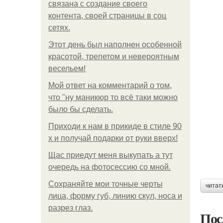
связана с создание своего
контента, своей страницы в соц
сетях.
Этот день был наполнен особенной
красотой, трепетом и невероятным
весельем!
Мой ответ на комментарий о том,
что "ну маникюр то всё таки можно
было бы сделать.
Приходи к нам в прикиде в стиле 90
х и получай подарки от руки вверх!
Щас приедут меня выкупать а тут
очередь на фотосессию со мной.
Сохраняйте мои точные черты
читат
лица, форму губ, линию скул, носа и
разрез глаз.
Пос