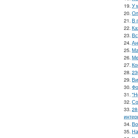
19.
У 
20.
Ол
21.
В 
22.
Ка
23.
Вс
24.
Ан
25.
Ма
26.
Ме
27.
Ко
28.
23
29.
Ви
30.
Фо
31.
"Н
32.
Со
33.
28
интер
34.
Во
35.
На