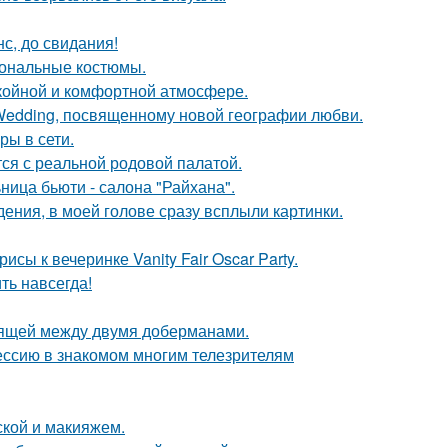
с, до свидания!
иональные костюмы.
окойной и комфортной атмосфере.
 Wedding, посвященному новой географии любви.
ры в сети.
тся с реальной родовой палатой.
ница бьюти - салона "Райхана".
дения, в моей голове сразу всплыли картинки.
сы к вечеринке Vanity Fair Oscar Party.
ть навсегда!
оящей между двумя доберманами.
ессию в знакомом многим телезрителям
кой и макияжем.