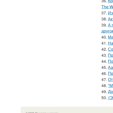
36.
Ко
The Wi
37.
Из
38.
Ак
39.
А 
друго
40.
Ма
41.
На
42.
Со
43.
Пр
44.
По
45.
Аа
46.
Пр
47.
От
48.
"М
49.
До
50.
//
© 2026 Прическа и макияж