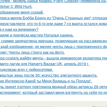
сплей - модель Дарья Кравец (Fishy Cosplay) примерила на
tcher 3: Wild Hunt.
ображение меня создай.
триса милли Бобби Браун из "Очень Странных дел" отпразд
представляете, кто-то 6-го или даже 7-го марта остался дом
м к нам на вечеринку?
кияж и причёска мастер Наталья ханина.
 снимке запечатлена девушка, позирующая на пассажирско
здай изображение, не меняя черты лица с приложенного ф
омт: Черты лица строго как на фото.
ра создать вайфу мечты - вышла демоверсия редактора пе
мито лагум для Harper's Bazaar UK, апрель 2019 г.
одолжаю игру с нейросетями.
крытые зоны после 30: искусство элегантного акцента.
не Интересно Какой ты Меня Видишь и ты Попала".
чь гвинет пэлтроу повторила модный образ актрисы 29-летн
Эксперимент, который заставил меня взглянуть на себя по-н
Контакты
Пользовательское соглашение
Обратная св