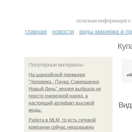
полезная информация о 
главная
новости
виды макияжа и пр
Куп
Популярные материалы
об
На шанхайской премьере
"Человека - Паука: Совершенно
Новый День" зендея выбрала не
просто очередной наряд, а
настоящий артефакт высокой
Вид
моды.
Работа в MLM, то есть сетевой
компании сейчас неразрывно