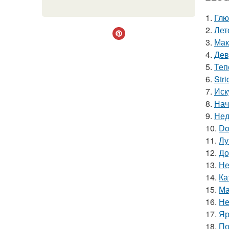
1.
Глю
2.
Лет
3.
Мак
4.
Дев
5.
Теп
6.
Stri
7.
Иск
8.
Нач
9.
Нед
10.
Do
11.
Лу
12.
До
13.
Не
14.
Ка
15.
Ма
16.
Не
17.
Яр
18.
По