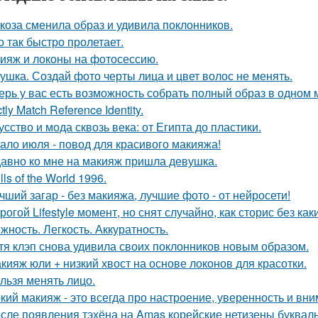
коза сменила образ и удивила поклонников.
о так быстро пролетает.
ияж и локоны на фотосессию.
ушка. Создай фото черты лица и цвет волос не менять.
ерь у вас есть возможность собрать полный образ в одном 
ctly Match Reference Identity.
усство и мода сквозь века: от Египта до пластики.
ало июля - повод для красивого макияжа!
авно ко мне на макияж пришла девушка.
lls of the World 1996.
чший загар - без макияжа, лучшие фото - от нейросети!
рогой Lifestyle момент, но снят случайно, как сторис без как
жность. Легкость. Аккуратность.
тя клэп снова удивила своих поклонников новым образом.
кияж юли + низкий хвост на основе локонов для красотки.
льзя менять лицо.
кий макияж - это всегда про настроение, уверенность и вни
сле появления тэхёна на Amas корейские нетизены букваль