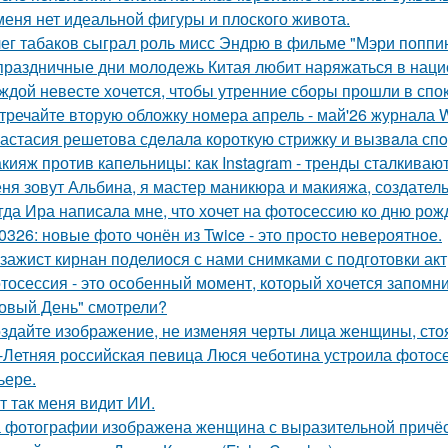
меня нет идеальной фигуры и плоского живота.
ег табаков сыграл роль мисс Эндрю в фильме "Мэри поппин
праздничные дни молодежь Китая любит наряжаться в нац
ждой невесте хочется, чтобы утренние сборы прошли в сп
тречайте вторую обложку номера апрель - май'26 журнала
астасия решетова сдeлалa короткую стрижку и вызвaла спo
кияж против капельницы: как Instagram - тренды сталкиваю
ня зовут Альбина, я мастер маникюра и макияжа, создатель
гда Ира написала мне, что хочет на фотосессию ко дню рож
0326: новые фото чонён из Twice - это просто невероятное.
зажист кирнан поделиося с нами снимками с подготовки актри
тосессия - это особенный момент, который хочется запомни
овый День" смотрели?
здайте изображение, не изменяя черты лица женщины, ст
-Летняя российская певица Люся чеботина устроила фотос
ьере.
т так меня видит ИИ.
 фотографии изображена женщина с выразительной причёс