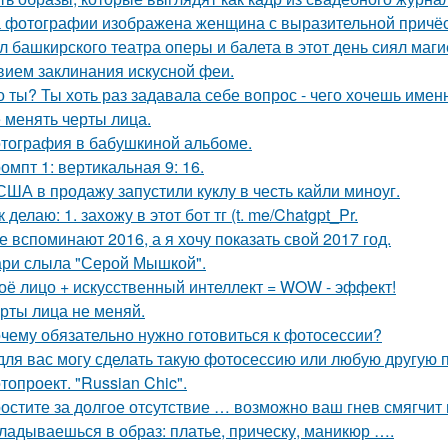
 фотографии изображена женщина с выразительной причёс
л башкирского театра оперы и балета в этот день сиял маги
вием заклинания искусной феи.
о ты? Ты хоть раз задавала себе вопрос - чего хочешь имен
 менять черты лица.
тография в бабушкиной альбоме.
омпт 1: вертикальная 9: 16.
США в продажу запустили куклу в честь кайли миноуг.
к делаю: 1. захожу в этот бот тг (t. me/Chatgpt_Pr.
е вспоминают 2016, а я хочу показать свой 2017 год.
ри слыла "Серой Мышкой".
оё лицо + искусственный интеллект = WOW - эффект!
рты лица не меняй.
чему обязательно нужно готовиться к фотосессии?
для вас могу сделать такую фотосессию или любую другую 
топроект. "Russian Chic".
остите за долгое отсутствие … возможно ваш гнев смягчит
ладываешься в образ: платье, прическу, маникюр ….