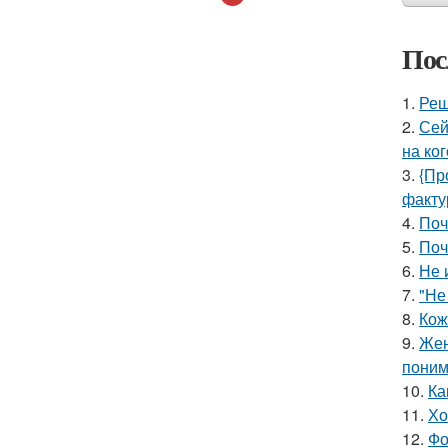
Пос
1.
Реш
2.
Сей
на ког
3.
{Пр
факту
4.
Поч
5.
Поч
6.
Не 
7.
"Не
8.
Кож
9.
Жен
поним
10.
Ка
11.
Хо
12.
Фо