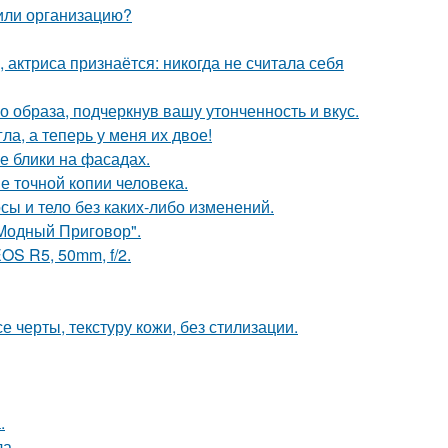
 или организацию?
 актриса признаётся: никогда не считала себя
 образа, подчеркнув вашу утонченность и вкус.
ла, а теперь у меня их двое!
е блики на фасадах.
е точной копии человека.
осы и тело без каких-либо изменений.
"Модный Приговор".
OS R5, 50mm, f/2.
 черты, текстуру кожи, без стилизации.
.
ла.