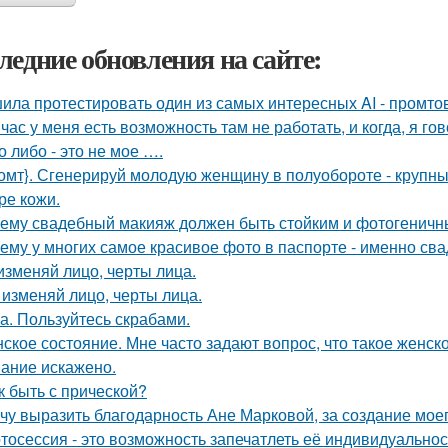
ледние обновления на сайте:
ила протестировать один из самых интересных AI - промтов
час у меня есть возможность там не работать, и когда, я гов
о либо - это не мое ….
омт}. Сгенерируй молодую женщину в полуобороте - крупны
ре кожи.
ему свадебный макияж должен быть стойким и фотогеничн
ему у многих самое красивое фото в паспорте - именно св
изменяй лицо, черты лица.
 изменяй лицо, черты лица.
а. Пользуйтесь скрабами.
ское состояние. Мне часто задают вопрос, что такое женск
ание искажено.
к быть с прической?
чу выразить благодарность Ане Марковой, за создание моег
тосессия - это возможность запечатлеть её индивидуальнос