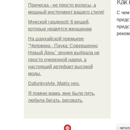
Как
Прическа - не просто волосы, а
С чем
мощный инструмент вашего стиля!
предс
Мужской гардероб: 6 вещей,
предс
которые нравятся женщинам
реком
На шанхайской премьере
"Человека - Паука: Совершенно
Новый День" зендея выбрала не
просто очередной наряд, а
настоящий артефакт высокой
моды.
Dafunkystyle. Matrix neo.
Я помню мама, мне было пять,
любила бегать, рисовать.
читат