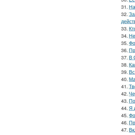
31.
На
32.
За
дейст
33.
Кт
34.
Не
35.
Фо
36.
Пр
37.
В 
38.
Ка
39.
Вс
40.
Ма
41.
Тв
42.
Че
43.
По
44.
Я 
45.
Фо
46.
Пр
47.
Вк