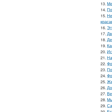
13.
Ме
14.
По
15.
Не
краса
16.
Эт
17.
Дв
18.
Де
19.
Ка
20.
Ис
21.
На
22.
Фо
23.
По
24.
Фо
25.
Же
26.
До
27.
Ве
28.
Мы
29.
Са
30.
Ес