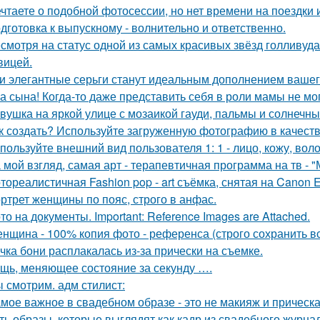
чтаете о подобной фотосессии, но нет времени на поездки
дготовка к выпускному - волнительно и ответственно.
смотря на статус одной из самых красивых звёзд голливуда,
вицей.
и элегантные серьги станут идеальным дополнением вашего
а сына! Когда-то даже представить себя в роли мамы не мог
вушка на яркой улице с мозаикой гауди, пальмы и солнечны
к создать? Используйте загруженную фотографию в качеств
пользуйте внешний вид пользователя 1: 1 - лицо, кожу, вол
 мой взгляд, самая арт - терапевтичная программа на тв - 
тореалистичная Fashion pop - art съёмка, снятая на Canon E
ртрет женщины по пояс, строго в анфас.
то на документы. Important: Reference Images are Attached.
нщина - 100% копия фото - референса (строго сохранить все
чка бони расплакалась из-за прически на съемке.
щь, меняющее состояние за секунду ….
 смотрим. адм стилист:
мое важное в свадебном образе - это не макияж и прическа
ть образы, которые выглядят как кадр из свадебного журна