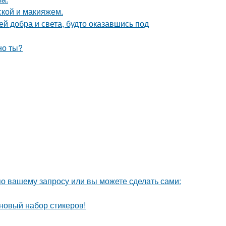
кой и макияжем.
ей добра и света, будто оказавшись под
но ты?
по вашему запросу или вы можете сделать сами:
 новый набор стикеров!