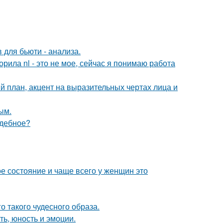
 для бьюти - анализа.
орила nl - это не мое, сейчас я понимаю работа
й план, акцент на выразительных чертах лица и
ым.
адебное?
ое состояние и чаще всего у женщин это
о такого чудесного образа.
ть, юность и эмоции.