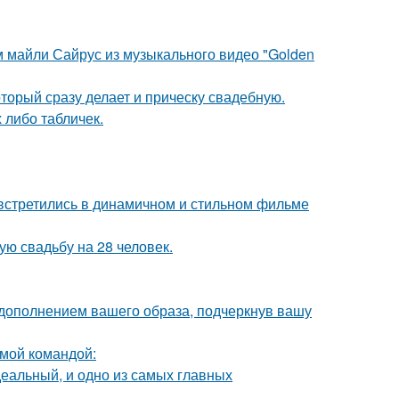
м майли Сайрус из музыкального видео "Golden
торый сразу делает и прическу свадебную.
х либо табличек.
встретились в динамичном и стильном фильме
ую свадьбу на 28 человек.
 дополнением вашего образа, подчеркнув вашу
мой командой:
деальный, и одно из самых главных