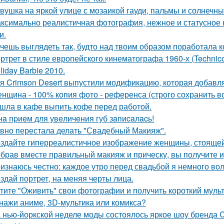
вушка на яркой улице с мозаикой гауди, пальмы и солнечны
ксимально реалистичная фотография, нежное и статусное
и.
чешь выглядеть так, будто над твоим образом поработала к
ртрет в стиле европейского кинематографа 1960-х (Technico
liday Barbie 2010.
я Crimson Desert выпустили модификацию, которая добавл
нщина - 100% копия фото - референса (строго сохранить все
шла в кафе выпить кофе перед работой.
нa пpиeм для увeличeния губ зaпиcaлacь!
вно перестала делать "Свадебный Макияж".
здайте гиперреалистичное изображение женщины, стоящей 
брав вместе правильный макияж и прическу, вы получите 
изнаюсь честно: каждое утро перед свадьбой я немного во
здай портрет, на меняя черты лица.
тите "Оживить" свои фотографии и получить короткий мульт
нажи аниме, 3D-мультика или комикса?
 нью-йоркской неделе моды состоялось яркое шоу бренда Co