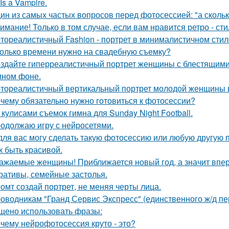
Is a Vampire.
ин из самых частых вопросов перед фотосессией: "а сколь
имание! Только в том случае, если вам нравится ретро - сти
тореалистичный Fashion - портрет в минималистичном стил
олько времени нужно на свадебную съемку?
здайте гиперреалистичный портрет женщины с блестящими
мном фоне.
тореалистичный вертикальный портрет молодой женщины в сти
чему обязательно нужно готовиться к фотосессии?
 кулисами съемок гимна для Sunday Night Football.
одолжаю игру с нейросетями.
для вас могу сделать такую фотосессию или любую другую 
к быть красивой.
ажаемые женщины! Приближается новый год, а значит впер
ративы, семейные застолья.
омт создай портрет, не меняя черты лица.
оводникам "Гранд Сервис Экспресс" (единственного ж/д п
щено использовать фразы:
чему нейрофотосессия круто - это?