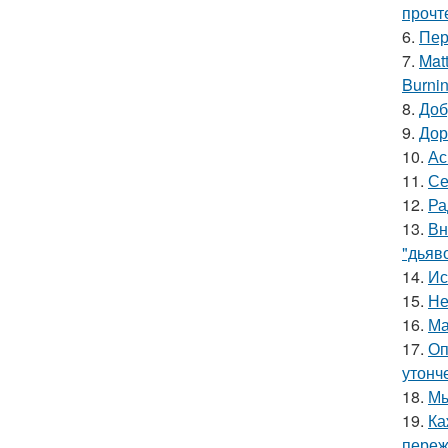
прочт
6.
Пер
7.
Mat
Burnin
8.
Доб
9.
Дор
10.
Ас
11.
Се
12.
Ра
13.
Вн
"дьяв
14.
Ис
15.
Не
16.
Ма
17.
Оп
утонче
18.
Мы
19.
Ка
пережи