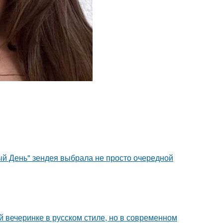
й День" зендея выбрала не просто очередной
й вечеринке в русском стиле, но в современном