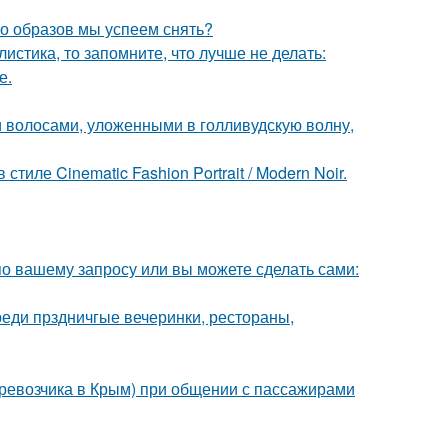
ко образов мы успеем снять?
листика, то запомните, что лучше не делать:
е.
 волосами, уложенными в голливудскую волну,
ле Cinematic Fashion Portrait / Modern Noir.
по вашему запросу или вы можете сделать сами:
еди прздничгые вечеринки, рестораны,
еревозчика в Крым) при общении с пассажирами