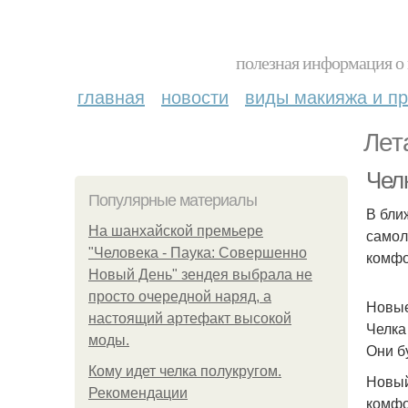
полезная информация о 
главная
новости
виды макияжа и пр
Лет
Чел
Популярные материалы
В бли
На шанхайской премьере
самол
"Человека - Паука: Совершенно
комфо
Новый День" зендея выбрала не
просто очередной наряд, а
Новые
настоящий артефакт высокой
Челка
моды.
Они б
Кому идет челка полукругом.
Новый
Рекомендации
комфо