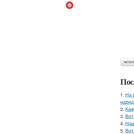
читат
Пос
1.
На 
наряд
2.
Каж
3.
Вот
4.
Наш
5.
Вот