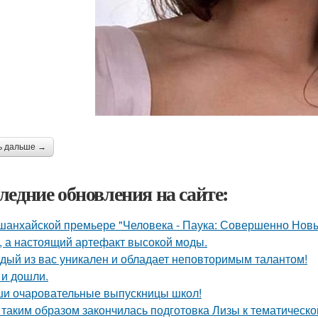
ь дальше →
ледние обновления на сайте:
шанхайской премьере "Человека - Паука: Совершенно Новы
, а настоящий артефакт высокой моды.
дый из вас уникален и обладает неповторимым талантом!
 и дошли.
и очаровательные выпускницы школ!
 таким образом закончилась подготовка Лизы к тематическо