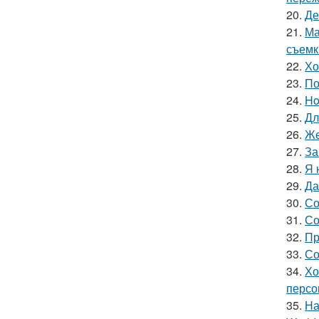
20.
Де
21.
Ма
съемк
22.
Хо
23.
По
24.
Ho
25.
Дл
26.
Же
27.
За
28.
Я 
29.
Да
30.
Со
31.
Со
32.
Пр
33.
Со
34.
Хо
персо
35.
На