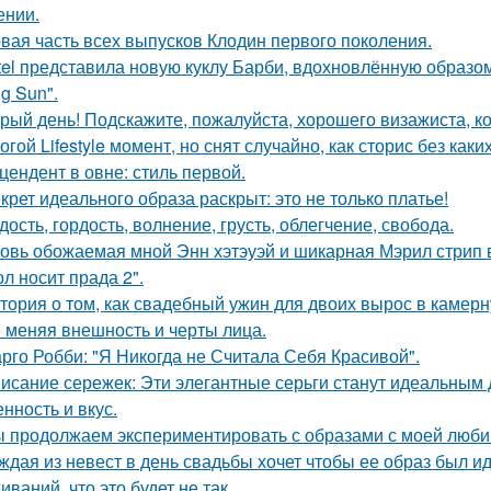
ении.
вая часть всех выпусков Клодин первого поколения.
tel представила новую куклу Барби, вдохновлённую образо
g Sun".
рый день! Подскажите, пожалуйста, хорошего визажиста, ко
огой Lifestyle момент, но снят случайно, как сторис без каки
цендент в овне: стиль первой.
крет идеального образа раскрыт: это не только платье!
дость, гордость, волнение, грусть, облегчение, свобода.
овь обожаемая мной Энн хэтэуэй и шикарная Мэрил стрип 
ол носит прада 2".
тория о том, как свадебный ужин для двоих вырос в камерн
 меняя внешность и черты лица.
рго Робби: "Я Никогда не Считала Себя Красивой".
исание сережек: Эти элегантные серьги станут идеальным
нность и вкус.
 продолжаем экспериментировать с образами с моей люби
ждая из невест в день свадьбы хочет чтобы ее образ был и
ваний, что это будет не так.