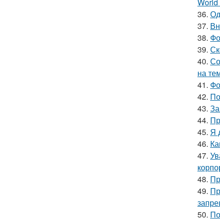
World 
36.
Од
37.
Вн
38.
Фо
39.
Ск
40.
Со
на те
41.
Фо
42.
По
43.
За
44.
Пр
45.
Я 
46.
Ка
47.
Ув
корпо
48.
Пр
49.
Пр
запре
50.
По