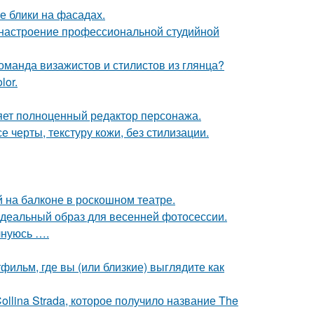
е блики на фасадах.
 настроение профессиональной студийной
оманда визажистов и стилистов из глянца?
lor.
яет полноценный редактор персонажа.
 черты, текстуру кожи, без стилизации.
на балконе в роскошном театре.
идеальный образ для весенней фотосессии.
лнуюсь ….
фильм, где вы (или близкие) выглядите как
llina Strada, которое получило название The