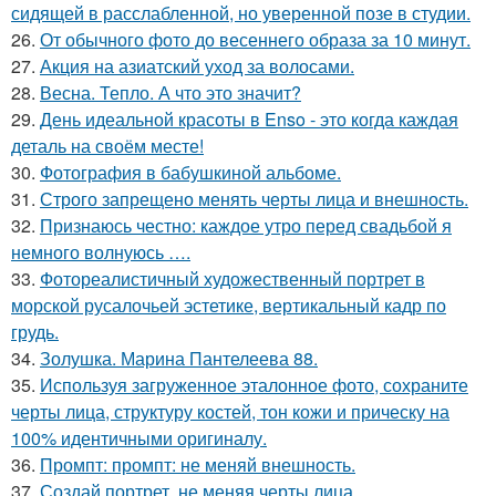
сидящей в расслабленной, но уверенной позе в студии.
26.
От обычного фото до весеннего образа за 10 минут.
27.
Акция на азиатский уход за волосами.
28.
Весна. Тепло. А что это значит?
29.
День идеальной красоты в Enso - это когда каждая
деталь на своём месте!
30.
Фотография в бабушкиной альбоме.
31.
Строго запрещено менять черты лица и внешность.
32.
Признаюсь честно: каждое утро перед свадьбой я
немного волнуюсь ….
33.
Фотореалистичный художественный портрет в
морской русалочьей эстетике, вертикальный кадр по
грудь.
34.
Золушка. Марина Пантелеева 88.
35.
Используя загруженное эталонное фото, сохраните
черты лица, структуру костей, тон кожи и прическу на
100% идентичными оригиналу.
36.
Промпт: промпт: не меняй внешность.
37.
Создай портрет, не меняя черты лица.