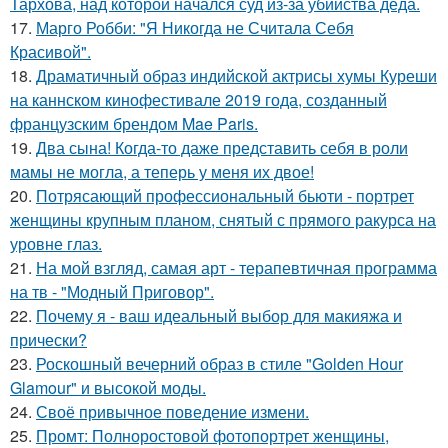
Тархова, над которой начался суд из-за убийства деда.
17.
Марго Робби: "Я Никогда не Считала Себя
Красивой".
18.
Драматичный образ индийской актрисы хумы Куреши
на каннском кинофестивале 2019 года, созданный
французским брендом Mae Paris.
19.
Два сына! Когда-то даже представить себя в роли
мамы не могла, а теперь у меня их двое!
20.
Потрясающий профессиональный бьюти - портрет
женщины крупным планом, снятый с прямого ракурса на
уровне глаз.
21.
На мой взгляд, самая арт - терапевтичная программа
на тв - "Модный Приговор".
22.
Почему я - ваш идеальный выбор для макияжа и
прически?
23.
Роскошный вечерний образ в стиле "Golden Hour
Glamour" и высокой моды.
24.
Своё привычное поведение измени.
25.
Промт: Полноростовой фотопортрет женщины,