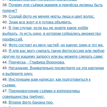
38.
Почему для съёмок макияж и причёска должны быть
поярче?
39.
Создай фото не меняя черты лица и цвет волос.
40.
Знаю все ждут и я готова объявить.
41.
В том случае, если вы не знаете какое хобби
выбрать, то есть одно, в котором собрались множество
профессий.
42.
Фото состоит из двух частей, но ракурс один и тот же.
43.
Я для вас могу сделать такую фотосессию или любую
другую по вашему запросу или вы можете сделать сами:
44.
Прическа, - Глафира Воронова.
45.
Негадание. Внимательно посмотрите на эти картинки
и выберите одну.
46.
Инструкцию вам написал, как подготовиться к
съемке.
47.
Предновогодние съёмки и корпоративы
совершенства требуют.
48.
Второе фото банана про.