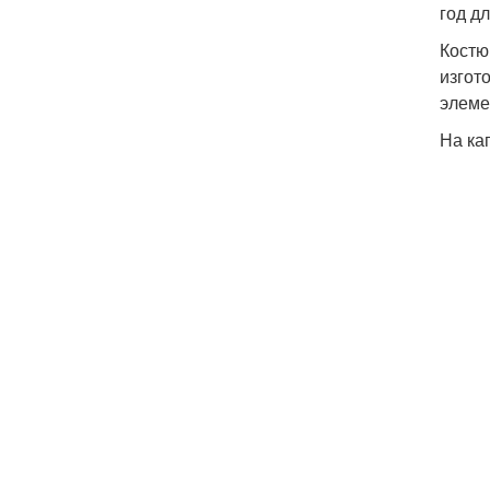
год д
Костю
изгот
элеме
На ка