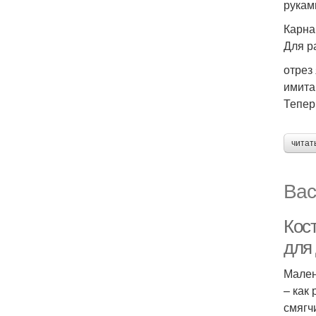
рукам
Карна
Для р
отрез
имита
Тепер
читат
Вас
Кос
для 
Мален
– как 
смягч