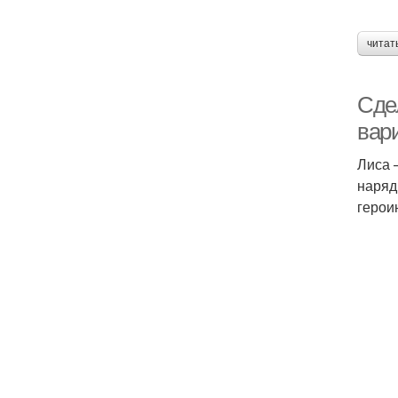
читат
Сде
вар
Лиса 
наряд
герои