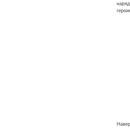
наряд
герои
Навер