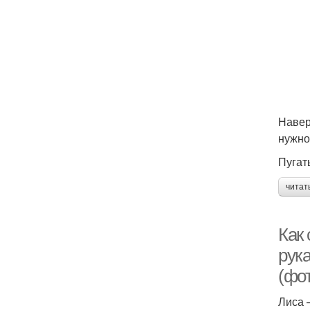
Навер
нужно
Пугать
читат
Как
рук
(фот
Лиса 