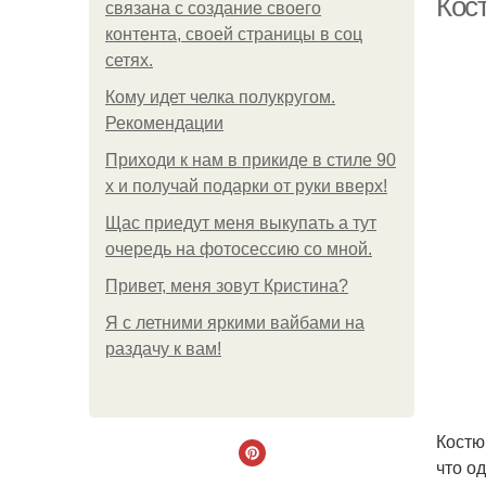
Кос
связана с создание своего
контента, своей страницы в соц
сетях.
Кому идет челка полукругом.
Рекомендации
Приходи к нам в прикиде в стиле 90
х и получай подарки от руки вверх!
Щас приедут меня выкупать а тут
очередь на фотосессию со мной.
Привет, меня зовут Кристина?
Я с летними яркими вайбами на
раздачу к вам!
Костю
что о