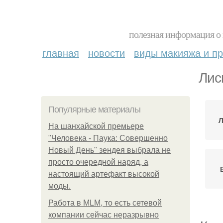
полезная информация о 
главная
новости
виды макияжа и пр
Лис
Популярные материалы
Л
На шанхайской премьере
"Человека - Паука: Совершенно
Новый День" зендея выбрала не
просто очередной наряд, а
настоящий артефакт высокой
моды.
Работа в MLM, то есть сетевой
компании сейчас неразрывно