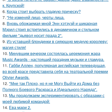
к. Крупской!
6.
Когда стоит выбрать гладкую прическу?
7.
"Не изменяй лицо, черты лица.
8.
Вновь обожаемая мной Энн хэтэуэй и шикарная
Мэрил стрип встретились в динамичном и стильном
фильме "дьявол носит прада 2".
9.
Из уставшей блондинки в сияющую медную королеву:
магия стиля!
10.
Минувшим вечером состоялась церемония жара
Music Awards - настоящий праздник музыки и гламура.
11.
Габби Аллен, популярная английская телеведущая,
во всей красе представила себя на театральной премии
Olivier Awards.
12.
"Мне так Плохо, но я не Могу Выйти из Дома без
Полного Боевого Раскраса и Идеального Наряда".
13.
Мы продолжаем экспериментировать с образами с
моей любимой командой:
14.
Ева мари 2.