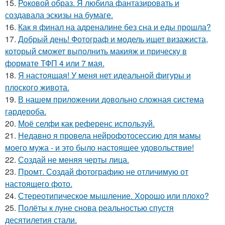
15.
Роковой образ. Я любила фантазировать и
создавала эскизы на бумаге.
16.
Как я финал на адреналине без сна и еды прошла?
17.
Добрый день! Фотограф и модель ищет визажиста,
который сможет выполнить макияж и прическу в
формате ТФП 4 или 7 мая.
18.
Я настоящая! У меня нет идеальной фигуры и
плоского живота.
19.
В нашем приложении довольно сложная система
гардероба.
20.
Моё селфи как референс используй.
21.
Недавно я провела нейрофотосессию для мамы
моего мужа - и это было настоящее удовольствие!
22.
Создай не меняя черты лица.
23.
Промт. Создай фотографию не отличимую от
настоящего фото.
24.
Стереотипическое мышление. Хорошо или плохо?
25.
Полёты к луне снова реальностью спустя
десятилетия стали.