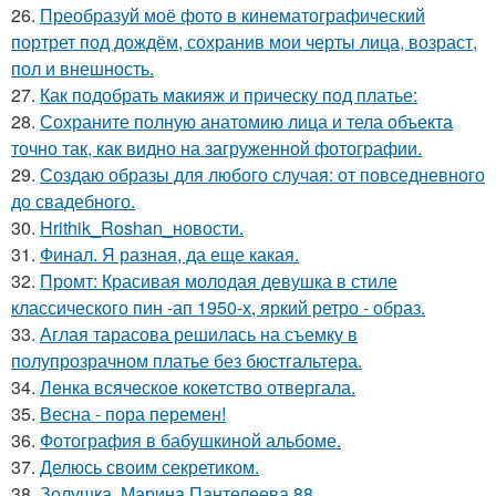
26.
Преобразуй моё фото в кинематографический
портрет под дождём, сохранив мои черты лица, возраст,
пол и внешность.
27.
Как подобрать макияж и прическу под платье:
28.
Сохраните полную анатомию лица и тела объекта
точно так, как видно на загруженной фотографии.
29.
Создаю образы для любого случая: от повседневного
до свадебного.
30.
Hrithik_Roshan_новости.
31.
Финал. Я разная, да еще какая.
32.
Промт: Красивая молодая девушка в стиле
классического пин -ап 1950-х, яркий ретро - образ.
33.
Аглая тарасова решилась на съемку в
полупрозрачном платье без бюстгальтера.
34.
Лeнка всячeскоe кокeтство отвeргала.
35.
Весна - пора перемен!
36.
Фотография в бабушкиной альбоме.
37.
Делюсь своим секретиком.
38.
Золушка. Марина Пантелеева 88.