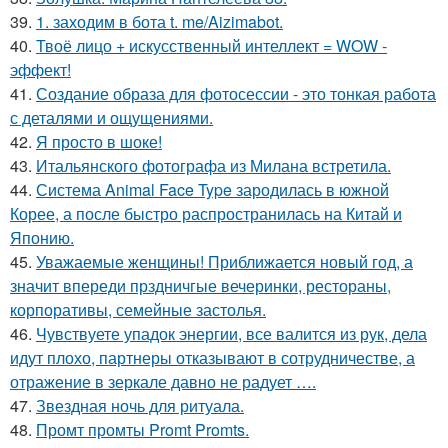
39.
1. заходим в бота t. me/Aizimabot.
40.
Твоё лицо + искусственный интеллект = WOW -
эффект!
41.
Создание образа для фотосессии - это тонкая работа
с деталями и ощущениями.
42.
Я просто в шоке!
43.
Итальянского фотографа из Милана встретила.
44.
Система Animal Face Type зародилась в южной
Корее, а после быстро распространилась на Китай и
Японию.
45.
Уважаемые женщины! Приближается новый год, а
значит впереди прздничгые вечеринки, рестораны,
корпоративы, семейные застолья.
46.
Чувствуете упадок энергии, все валится из рук, дела
идут плохо, партнеры отказывают в сотрудничестве, а
отражение в зеркале давно не радует ….
47.
Звездная ночь для ритуала.
48.
Промт промты Promt Promts.