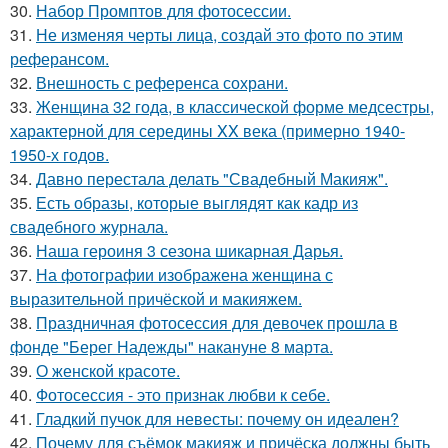
30.
Набор Промптов для фотосессии.
31.
Не изменяя черты лица, создай это фото по этим
реферансом.
32.
Внешность с референса сохрани.
33.
Женщина 32 года, в классической форме медсестры,
характерной для середины XX века (примерно 1940-
1950-х годов.
34.
Давно перестала делать "Свадебный Макияж".
35.
Есть образы, которые выглядят как кадр из
свадебного журнала.
36.
Наша героиня 3 сезона шикарная Дарья.
37.
На фотографии изображена женщина с
выразительной причёской и макияжем.
38.
Праздничная фотосессия для девочек прошла в
фонде "Берег Надежды" накануне 8 марта.
39.
О женской красоте.
40.
Фотосессия - это признак любви к себе.
41.
Гладкий пучок для невесты: почему он идеален?
42.
Почему для съёмок макияж и причёска должны быть