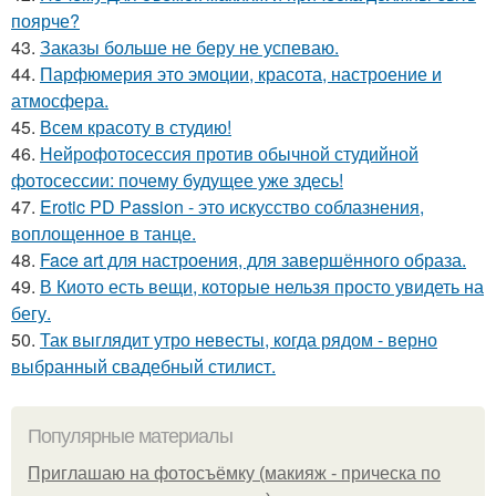
поярче?
43.
Заказы больше не беру не успеваю.
44.
Парфюмерия это эмоции, красота, настроение и
атмосфера.
45.
Всем красоту в студию!
46.
Нейрофотосессия против обычной студийной
фотосессии: почему будущее уже здесь!
47.
Erotic PD Passion - это искусство соблазнения,
воплощенное в танце.
48.
Face art для настроения, для завершённого образа.
49.
В Киото есть вещи, которые нельзя просто увидеть на
бегу.
50.
Так выглядит утро невесты, когда рядом - верно
выбранный свадебный стилист.
Популярные материалы
Приглашаю на фотосъёмку (макияж - прическа по