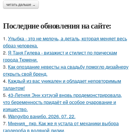
читать дальше →
Последние обновления на сайте:
1.
Улыбка - это не мелочь, а деталь, которая меняет весь
образ человека.
2.
Я Таня Гилева - визажист и стилист по прическам
города Тюмени.
3.
Как опоздание невесты на свадьбу помогло дизайнеру
открыть свой бренд.
4.
Каждый из вас уникален и обладает неповторимым
талантом!
5.
43-Летняя Энн хэтэуэй вновь продемонстрировала,
что беременность придаёт ей особое очарование и
изящество.
6.
Wangyibo ванибо. 2026. 07. 22.
7.
Мнения_ пкр. Как же я устала от механики выбора
гардероба в водяной лилии.