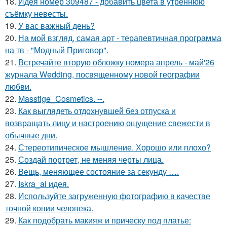
18.
Идея номер 309487 - добавить цвета в утреннюю
съёмку невесты.
19.
У вас важный день?
20.
На мой взгляд, самая арт - терапевтичная программа
на тв - "Модный Приговор".
21.
Встречайте вторую обложку номера апрель - май'26
журнала Wedding, посвященному новой географии
любви.
22.
Masstige_Cosmetics. --.
23.
Как выглядеть отдохнувшей без отпуска и
возвращать лицу и настроению ощущение свежести в
обычные дни.
24.
Стереотипическое мышление. Хорошо или плохо?
25.
Создай портрет, не меняя черты лица.
26.
Вещь, меняющее состояние за секунду ….
27.
Iskra_ai идея.
28.
Используйте загруженную фотографию в качестве
точной копии человека.
29.
Как подобрать макияж и прическу под платье: