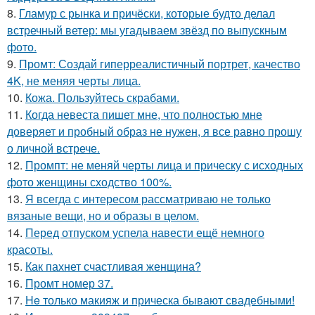
8.
Гламур с рынка и причёски, которые будто делал
встречный ветер: мы угадываем звёзд по выпускным
фото.
9.
Промт: Создай гиперреалистичный портрет, качество
4K, не меняя черты лица.
10.
Кожа. Пользуйтесь скрабами.
11.
Когда невеста пишет мне, что полностью мне
доверяет и пробный образ не нужен, я все равно прошу
о личной встрече.
12.
Промпт: не меняй черты лица и прическу с исходных
фото женщины сходство 100%.
13.
Я всегда с интересом рассматриваю не только
вязаные вещи, но и образы в целом.
14.
Перед отпуском успела навести ещё немного
красоты.
15.
Как пахнет счастливая женщина?
16.
Промт номер 37.
17.
He только макияж и прическа бывают свадебными!