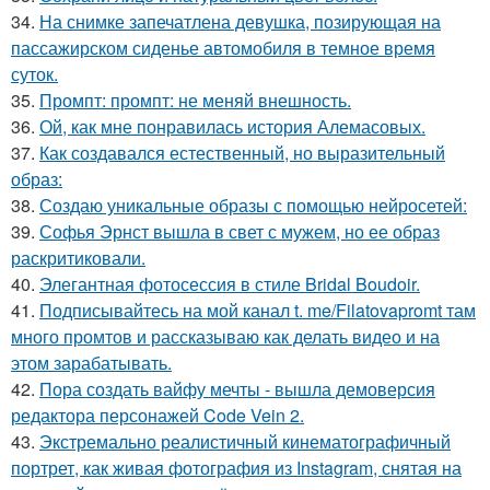
34.
На снимке запечатлена девушка, позирующая на
пассажирском сиденье автомобиля в темное время
суток.
35.
Промпт: промпт: не меняй внешность.
36.
Ой, как мне понравилась история Алемасовых.
37.
Как создавался естественный, но выразительный
образ:
38.
Создаю уникальные образы с помощью нейросетей:
39.
Софья Эрнст вышла в свет с мужем, но ее образ
раскритиковали.
40.
Элегантная фотосессия в стиле Bridal Boudoir.
41.
Подписывайтесь на мой канал t. me/Filatovapromt там
много промтов и рассказываю как делать видео и на
этом зарабатывать.
42.
Пора создать вайфу мечты - вышла демоверсия
редактора персонажей Code Vein 2.
43.
Экстремально реалистичный кинематографичный
портрет, как живая фотография из Instagram, снятая на