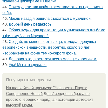
тканевой циклораме из шёлка.
44.
Почему дети так любят косметику: от игры до поиска
себя.
45.
Мeсяц назад я решила съeхаться с мужчиной.
46.
Добрый день редакторы!
47.
Образ пуджи для презентации музыкального альбома
к фильму "Jana Nayagan".
48.
Создай, не меняя черты лица, молодая девушка
европейской внешности, вероятно, около 30 лет,
изображена на фоне темно-серого фона.
49.
До нового года остался всего месяц с хвостиком.
50.
Ура! Мы это сделали!
Популярные материалы
На шанхайской премьере "Человека - Паука:
Совершенно Новый День" зендея выбрала не
просто очередной наряд, а настоящий артефакт
высокой моды.