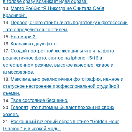
в голове сразу возникает идея образа.
13.
Марго Робби: "Я Никогда не Считала Себя
Красивой".
14.
Первое, с чего стоит начать подготовку к фотосессии
- это определиться со стилем.
15.
Ева мари 2.
16.
Коллаж из двух фото.
17.
Создай портрет той же женщины что и на фото
реалистичное фото, снятое на Iphone 15/16 в
естественном режиме, высокое качество, живое и
атмосферное.
18.
Максимально реалистичная фотография, нежное и
статусное настроение профессиональной студийной
съемки.
19.
Твое состояние бесценно.
20.
Говорят, что питомцы бывают похожи на своих
хозяев.
21.
Роскошный вечерний образ в стиле "Golden Hour
Glamour" и высокой моды.