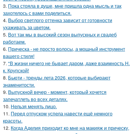
3.
Пока стояла в душе, мне пришла одна мысль и так
захотелось с вами поделиться.
4.
Выбор светлого оттенка зависит от готовности
ухаживать за цветом.
5.
Вот так мы в высокий сезон выпускных и свадеб
работаем.
6.
Прическа - не просто волосы, а мощный инструмент
вашего стиля!
7.
"В жизни ничего не бывает даром, даже взаимность Н.
к. Крупской!
8.
Бьюти - тренды лета 2026, которые выбирают
знаменитости.
9.
Выпускной вечер - момент, который хочется
запечатлеть во всех деталях.
10.
Нельзя менять лицо.
11.
Перед отпуском успела навести ещё немного
красоты.
12.
Когда Аделия приходит ко мне на макияж и прическу,