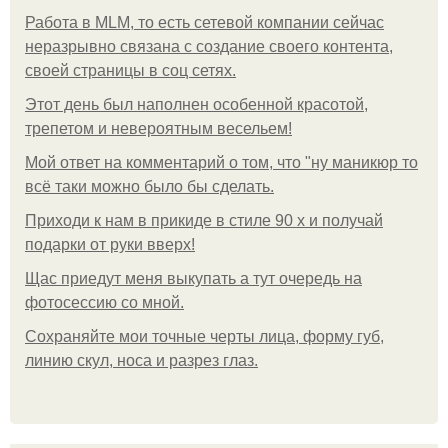
Работа в MLM, то есть сетевой компании сейчас
неразрывно связана с создание своего контента,
своей страницы в соц сетях.
Этот день был наполнен особенной красотой,
трепетом и невероятным весельем!
Мой ответ на комментарий о том, что "ну маникюр то
всё таки можно было бы сделать.
Приходи к нам в прикиде в стиле 90 х и получай
подарки от руки вверх!
Щас приедут меня выкупать а тут очередь на
фотосессию со мной.
Сохраняйте мои точные черты лица, форму губ,
линию скул, носа и разрез глаз.