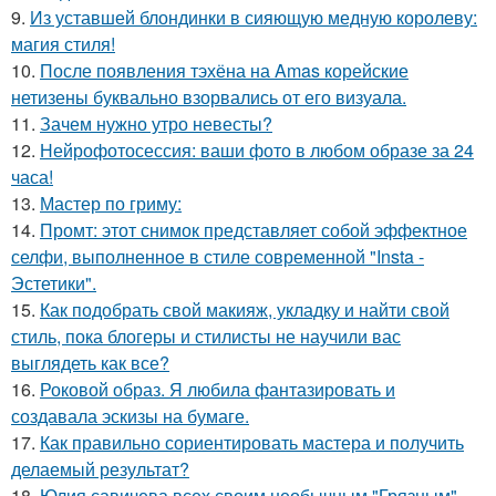
9.
Из уставшей блондинки в сияющую медную королеву:
магия стиля!
10.
После появления тэхёна на Amas корейские
нетизены буквально взорвались от его визуала.
11.
Зачем нужно утро невесты?
12.
Нейрофотосессия: ваши фото в любом образе за 24
часа!
13.
Мастер по гриму:
14.
Промт: этот снимок представляет собой эффектное
селфи, выполненное в стиле современной "Insta -
Эстетики".
15.
Как подобрать свой макияж, укладку и найти свой
стиль, пока блогеры и стилисты не научили вас
выглядеть как все?
16.
Роковой образ. Я любила фантазировать и
создавала эскизы на бумаге.
17.
Как правильно сориентировать мастера и получить
делаемый результат?
18.
Юлия савичева всех своим необычным "Грязным"