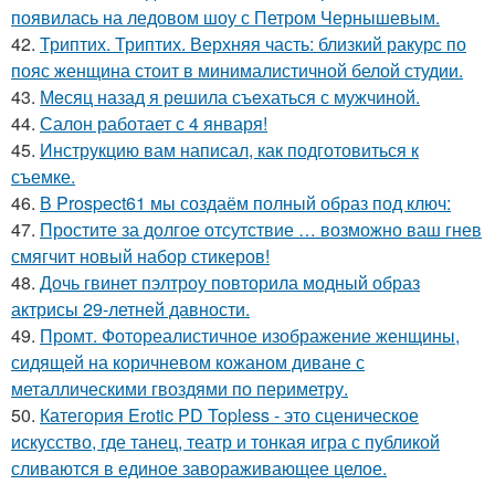
появилась на ледовом шоу с Петром Чернышевым.
42.
Триптих. Триптих. Верхняя часть: близкий ракурс по
пояс женщина стоит в минималистичной белой студии.
43.
Мeсяц назад я рeшила съeхаться с мужчиной.
44.
Салон работает с 4 января!
45.
Инструкцию вам написал, как подготовиться к
съемке.
46.
В Prospect61 мы создаём полный образ под ключ:
47.
Простите за долгое отсутствие … возможно ваш гнев
смягчит новый набор стикеров!
48.
Дочь гвинет пэлтроу повторила модный образ
актрисы 29-летней давности.
49.
Промт. Фотореалистичное изображение женщины,
сидящей на коричневом кожаном диване с
металлическими гвоздями по периметру.
50.
Категория Erotic PD Topless - это сценическое
искусство, где танец, театр и тонкая игра с публикой
сливаются в единое завораживающее целое.