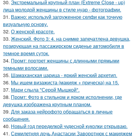
30.
Экстремальный крупный план (Extreme Close - up)
лица молодой женщины в стиле нуар - фотографии.
31.
Важно: используй загруженное селфи как точную
визуальную основу.
32.
О женской красоте.
33.
Женский. Фото 3: 4. на снимке запечатлена девушка,
позирующая на пассажирском сиденье автомобиля в
темное время суток.
34.
Промт: портрет женщины с длинными прямыми
темными волосами.
35.
Шамаханская царица - яркий женский архетип.
36.
Мы ищем визажиста (макияж + прическа) на 15.
37.
Мари слыла "Серой Мышкой".
38.
Промт: Фото в стильном и ярком исполнении, где
девушка изображена крупным планом.
39.
Для заказа нейрофото обращаться в личные
сообщения.
40.
Новый год переделкой чудесной куколки открываю.
41.
Семилетняя дочь Анастасии Заворотнюк с макияжем