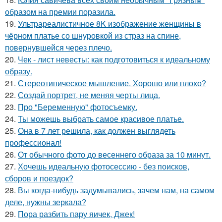
образом на премии поразила.
19.
Ультрареалистичное 8K изображение женщины в
чёрном платье со шнуровкой из страз на спине,
повернувшейся через плечо.
20.
Чек - лист невесты: как подготовиться к идеальному
образу.
21.
Стереотипическое мышление. Хорошо или плохо?
22.
Создай портрет, не меняя черты лица.
23.
Про "Беременную" фотосъемку.
24.
Ты можешь выбрать самое красивое платье.
25.
Она в 7 лет решила, как должен выглядеть
профессионал!
26.
От обычного фото до весеннего образа за 10 минут.
27.
Хочешь идеальную фотосессию - без поисков,
сборов и поездок?
28.
Вы когда-нибудь задумывались, зачем нам, на самом
деле, нужны зеркала?
29.
Пора разбить пару яичек, Джек!