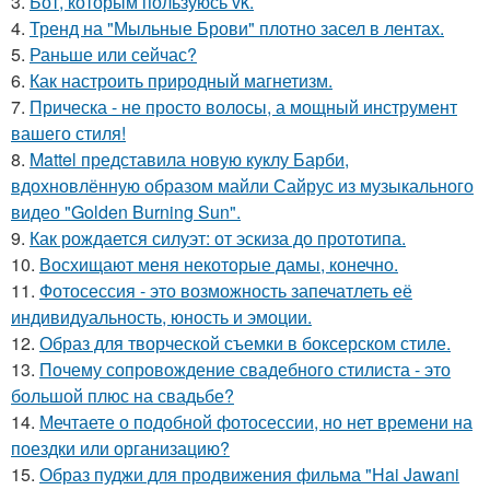
3.
Бот, которым пользуюсь vk.
4.
Тренд на "Мыльные Брови" плотно засел в лентах.
5.
Раньше или сейчас?
6.
Как настроить природный магнетизм.
7.
Прическа - не просто волосы, а мощный инструмент
вашего стиля!
8.
Mattel представила новую куклу Барби,
вдохновлённую образом майли Сайрус из музыкального
видео "Golden Burning Sun".
9.
Как рождается силуэт: от эскиза до прототипа.
10.
Восхищают меня некоторые дамы, конечно.
11.
Фотосессия - это возможность запечатлеть её
индивидуальность, юность и эмоции.
12.
Образ для творческой съемки в боксерском стиле.
13.
Почему сопровождение свадебного стилиста - это
большой плюс на свадьбе?
14.
Мечтаете о подобной фотосессии, но нет времени на
поездки или организацию?
15.
Образ пуджи для продвижения фильма "Hai Jawani