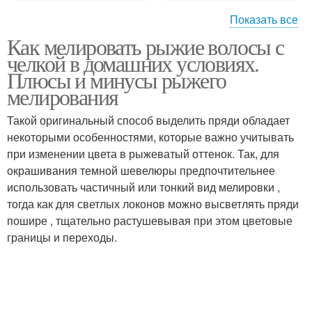
Показать все
Как мелировать рыжие волосы с
Мелирование на русо-
Мелирование в
челкой в домашних условиях.
рыжие
домашних условиях
Плюсы и минусы рыжего
мелирования
Традиционное
Мелирование с
Такой оригинальный способ выделить пряди обладает
мелирование
фольгой
некоторыми особенностями, которые важно учитывать
при изменении цвета в рыжеватый оттенок. Так, для
окрашивания темной шевелюры предпочтительнее
использовать частичный или тонкий вид мелировки ,
Мелирование с
Черное мелирование
тогда как для светлых локонов можно высветлять пряди
помощью
пошире , тщательно растушевывая при этом цветовые
границы и переходы.
Красавица с рыжими