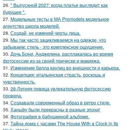
26.
* Выпускной 2027: когда платье выглядит как
будущее *.
27.
Модельные тесты в МА Promodels модельное
агентство школа моделей.
28.
Создай, не изменяй черты лица.
29.
Мы так часто зацикливаемся на одежде, что
забываем: стиль - это комплексное ощущение.
30.
Дочь Бони, Анджелина, расплакалась во время
фотосессии из-за своей прически и макияжа.
31.
Изменение билла каулиц во внешности и карьера.
32.
Концепция: итальянская страсть, роскошь и
чувственность.
33.
28-Летняя певица увлекательную фотосессию
провела.
34.
Создавали современный образ в ретро стиле.
35.
Ханьфу были прекрасны в разные эпохи!
36.
Фотография в бабушкиной альбоме.
37.
Тайна дома с часами The House With a Clock in Its