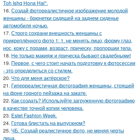
Toh Ishq Hona Hai".
16.
Создай фотореалистичное изображение молодой
женщины - брюнетки сидящей на заднем сиденье
автомобиля ночью.
17.
Строго сохрани внешность женщины с
прикреплённого фото 1: 1. не менять лицо, форму глаз,
нос, кожу с порами, возраст, прическу, пропорции тела.
18.
He только макияж и прическа бывают свадебными!
19.
Первое, с чего стоит начать подготовку к фотосессии
- это определиться со стилем.
20.
Что для меня актёрское?
21.
Гиперреалистичная фотография женщины, стоящей
на фоне горного пейзажа на закате.
22.
Как создать? Используйте загруженную фотографию
в качестве точной копии человека.
23.
Estet Fashion Week.
24.
Готова блистать на выпускном?
25.
ЧБ. Создай реалистичное фото, не меняя черты
лица.