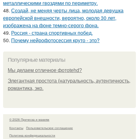
металлическими гвоздями по периметру.
48.
Создай, не меняя черты лица, молодая девушка
европейской внешности, вероятно, около 30 лет,
изображена на фоне темно-серого фона.
49.
Россия - страна спортивных побед.
50.
Почему нейрофотосессия круто - это?
Популярные материалы
Мы делаем отличное фотоtehd?
Элегантная простота (натуральность, аутентичность,
романтика, эко.
© 2026 Прическа и макияж
Контакты
Пользовательское соглашение
Политика конфидециальности