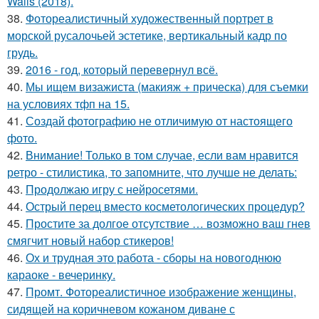
Walls (2018).
38.
Фотореалистичный художественный портрет в
морской русалочьей эстетике, вертикальный кадр по
грудь.
39.
2016 - год, который перевернул всё.
40.
Мы ищем визажиста (макияж + прическа) для съемки
на условиях тфп на 15.
41.
Создай фотографию не отличимую от настоящего
фото.
42.
Внимание! Только в том случае, если вам нравится
ретро - стилистика, то запомните, что лучше не делать:
43.
Продолжаю игру с нейросетями.
44.
Острый перец вместо косметологических процедур?
45.
Простите за долгое отсутствие … возможно ваш гнев
смягчит новый набор стикеров!
46.
Ох и трудная это работа - сборы на новогоднюю
караоке - вечеринку.
47.
Промт. Фотореалистичное изображение женщины,
сидящей на коричневом кожаном диване с