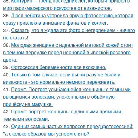
35.
Контуринг - тренд последних лет, который пришел в
мир парикмахерского искусства от визажистов.
36.
Люся чеботина устроила яркую фотосессию, которая
сразу привлекла внимание фанатов и коллег.
37.
Сказать, что я ждала эти фото с нетерпением - ничего
не сказать!
38.
Молодая женщина с идеальной матовой кожей стоит
в темном переулке перед неоновой вывеской розового
цвета.
39.
Фотосессия беременности все включено.
40.
Только в том случае, если вы ни разу не были у
визажиста - это нормально немного переживать.
41.
Промт. Портрет улыбающейся женщины с тёмными
вьющимися волосами, уложенными в объёмную
причёску на макушке.
42.
Промт: портрет женщины с длинными прямыми
темными волосами.
43.
Один из самых частых вопросов перед фотосессией:
"а сколько образов мы успеем снять?