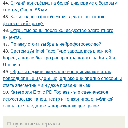
44.
Студийная съёмка на белой циклораме с боковым
светом, Canon 85 мм.
45.
Как из одного фото/селфи сделать несколько
фотосессий сразу?
46.
Открытые зоны после 30: искусство элегантного
акцента.
47.
Почему стоит выбрать нейрофотосессию?
48.
Система Animal Face Type зародилась в южной
Корее, а после быстро распространилась на Китай и
Японию.
49.
Образы с джинсами часто воспринимаются как
повседневные и удобные, однако они вполне способны
стать элегантными и даже праздничными.
50.
Категория Erotic PD Topless - это сценическое
искусство, где танец, театр и тонкая игра с публикой
сливаются в единое завораживающее целое.
Популярные материалы