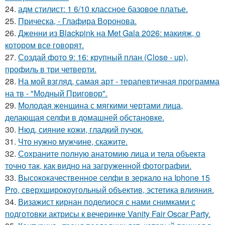
24.
адм стилист: 1 6/10 классное базовое платье.
25.
Прическа, - Глафира Воронова.
26.
Дженни из Blackpink на Met Gala 2026: макияж, о
котором все говорят.
27.
Создай фото 9: 16: крупный план (Close - up),
профиль в три четверти.
28.
На мой взгляд, самая арт - терапевтичная программа
на тв - "Модный Приговор".
29.
Молодая женщина с мягкими чертами лица,
делающая селфи в домашней обстановке.
30.
Нюд, сияние кожи, гладкий пучок.
31.
Что нужно мужчине, скажите.
32.
Сохраните полную анатомию лица и тела объекта
точно так, как видно на загруженной фотографии.
33.
Высококачественное селфи в зеркало на Iphone 15
Pro, сверхширокоугольный объектив, эстетика влияния.
34.
Визажист кирнан поделиося с нами снимками с
подготовки актрисы к вечеринке Vanity Fair Oscar Party.