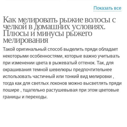
Показать все
Как мелировать рыжие волосы с
Традиционное
Мелирование с
челкой в домашних условиях.
мелирование
фольгой
Плюсы и минусы рыжего
мелирования
Мелирование с
Такой оригинальный способ выделить пряди обладает
Черное мелирование
помощью
некоторыми особенностями, которые важно учитывать
при изменении цвета в рыжеватый оттенок. Так, для
окрашивания темной шевелюры предпочтительнее
использовать частичный или тонкий вид мелировки ,
тогда как для светлых локонов можно высветлять пряди
пошире , тщательно растушевывая при этом цветовые
границы и переходы.