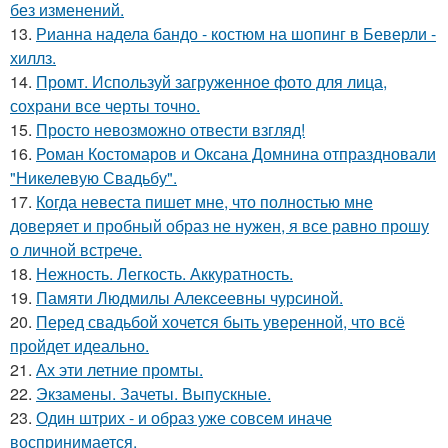
без изменений.
13.
Рианна надела бандо - костюм на шопинг в Беверли -
хиллз.
14.
Промт. Используй загруженное фото для лица,
сохрани все черты точно.
15.
Просто невозможно отвести взгляд!
16.
Роман Костомаров и Оксана Домнина отпраздновали
"Никелевую Свадьбу".
17.
Когда невеста пишет мне, что полностью мне
доверяет и пробный образ не нужен, я все равно прошу
о личной встрече.
18.
Нежность. Легкость. Аккуратность.
19.
Памяти Людмилы Алексеевны чурсиной.
20.
Перед свадьбой хочется быть уверенной, что всё
пройдет идеально.
21.
Ах эти летние промты.
22.
Экзамены. Зачеты. Выпускные.
23.
Один штрих - и образ уже совсем иначе
воспринимается.