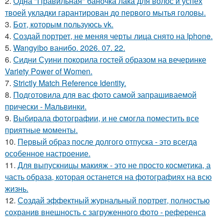
2.
Одна "Правильная" баночка лака для волос и успех
твоей укладки гарантирован до первого мытья головы.
3.
Бот, которым пользуюсь vk.
4.
Создай портрет, не меняя черты лица снято на Iphone.
5.
Wangyibo ванибо. 2026. 07. 22.
6.
Сидни Суини покорила гостей образом на вечеринке
Variety Power of Women.
7.
Strictly Match Reference Identity.
8.
Подготовила для вас фото самой запрашиваемой
прически - Мальвинки.
9.
Выбирала фотографии, и не смогла поместить все
приятные моменты.
10.
Первый образ после долгого отпуска - это всегда
особенное настроение.
11.
Для выпускницы макияж - это не просто косметика, а
часть образа, которая останется на фотографиях на всю
жизнь.
12.
Создай эффектный журнальный портрет, полностью
сохранив внешность с загруженного фото - референса