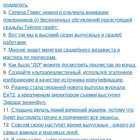
подделать.
5.
Селена Гомес немного отвлекла внимание
поклонников от бесконечных обсуждений предстоящей
свадьбы Тейлор свифт.
6.
Вот так мы в высокий сезон выпускных и свадеб
работаем.
7.
Многие знают меня как свадебного визажиста и
мастера по прическам.
8.
Как было "ДО" можете посмотреть пролистав до конца.
9.
Создайте ультрареалистичный, используя эталонное
изображение в качестве источника идентификации.
10.
Рианна стала героиней нового выпуска журнала
Ee72, а креативным директором съемки выступил
Эдвард эннинфул.
11.
Страшно делать яркий вечерний макияж, потому что
будет выглядеть грязно и подчеркнет все нюансы.
12.
Совсем скоро наступит время выпускных - одного из
самых важных и красивых дней.
13.
В этом кадре - само воплощение нежности.