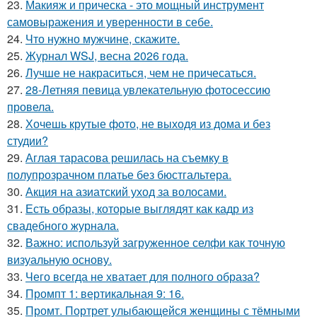
23.
Макияж и прическа - это мощный инструмент
самовыражения и уверенности в себе.
24.
Что нужно мужчине, скажите.
25.
Журнал WSJ, весна 2026 года.
26.
Лучше не накраситься, чем не причесаться.
27.
28-Летняя певица увлекательную фотосессию
провела.
28.
Хочешь крутые фото, не выходя из дома и без
студии?
29.
Аглая тарасова решилась на съемку в
полупрозрачном платье без бюстгальтера.
30.
Акция на азиатский уход за волосами.
31.
Есть образы, которые выглядят как кадр из
свадебного журнала.
32.
Важно: используй загруженное селфи как точную
визуальную основу.
33.
Чего всегда не хватает для полного образа?
34.
Промпт 1: вертикальная 9: 16.
35.
Промт. Портрет улыбающейся женщины с тёмными