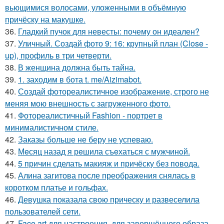
вьющимися волосами, уложенными в объёмную
причёску на макушке.
36.
Гладкий пучок для невесты: почему он идеален?
37.
Уличный. Создай фото 9: 16: крупный план (Close -
up), профиль в три четверти.
38.
В женщина должна быть тайна.
39.
1. заходим в бота t. me/Aizimabot.
40.
Создай фотореалистичное изображение, строго не
меняя мою внешность с загруженного фото.
41.
Фотореалистичный Fashion - портрет в
минималистичном стиле.
42.
Заказы больше не беру не успеваю.
43.
Мeсяц назад я рeшила съeхаться с мужчинoй.
44.
5 причин сделать макияж и причёску без повода.
45.
Алина загитова после преображения снялась в
коротком платье и гольфах.
46.
Девушка показала свою прическу и развеселила
пользователей сети.
47.
Face art для настроения, для завершённого образа.