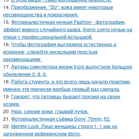
14.
Преображение. "До": кожа имеет некоторые
несовершенства и покраснения.
15.
Фотореалистичная ночная Fashion - фотография,
эффект живого случайного кадра, будто снято ночью на
улице с профессиональной вспышкой.
16.
Чтобы фотография выглядела естественно и
искренне, следуйте нескольким простым
рекомендациям:
17.
Авторы симулятора жизни Inzoi выпустили большое
обновление 0. 8. 0.
18.
Работа студента, и это всего лишь начало практики,
именно эти прически вообще первый раз сделала.
19.
Говорят, что питомцы бывают похожи на своих
хозяев.
20.
Нюд, сияние кожи, гладкий пучок.
21.
Фотореалистичная съёмка Sony, 70mm, f/2.
22.
Identity Lock. Лицо женщины строго 1: 1 как на
загруженном референсном фото.