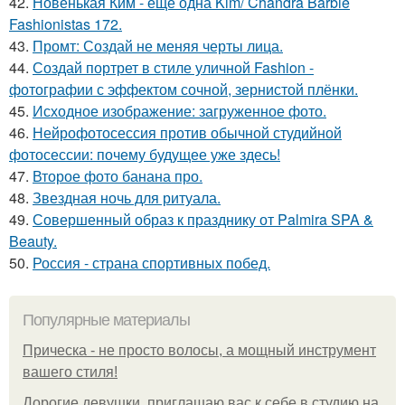
42.
Новенькая Ким - еще одна Kim/ Chandra Barbie
Fashionistas 172.
43.
Промт: Создай не меняя черты лица.
44.
Создай портрет в стиле уличной Fashion -
фотографии с эффектом сочной, зернистой плёнки.
45.
Исходное изображение: загруженное фото.
46.
Нейрофотосессия против обычной студийной
фотосессии: почему будущее уже здесь!
47.
Второе фото банана про.
48.
Звездная ночь для ритуала.
49.
Совершенный образ к празднику от Palmira SPA &
Beauty.
50.
Россия - страна спортивных побед.
Популярные материалы
Прическа - не просто волосы, а мощный инструмент
вашего стиля!
Дорогие девушки, приглашаю вас к себе в студию на