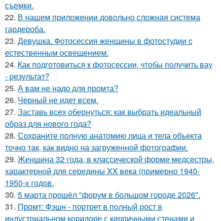
съемки.
22.
В нашем приложении довольно сложная система
гардероба.
23.
Девушка. Фотосессия женщины в фотостудии c
естественным освещением.
24.
Как подготовиться к фотосессии, чтобы получить вау
- результат?
25.
А вам не надо для промта?
26.
Черный не идет всем.
27.
Заставь всех обернуться: как выбрать идеальный
образ для нового года?
28.
Сохраните полную анатомию лица и тела объекта
точно так, как видно на загруженной фотографии.
29.
Женщина 32 года, в классической форме медсестры,
характерной для середины XX века (примерно 1940-
1950-х годов.
30.
5 марта прошёл "форум в большом городе 2026".
31.
Промт: Фэшн - портрет в полный рост в
индустриальном коридоре с кирпичными стенами и