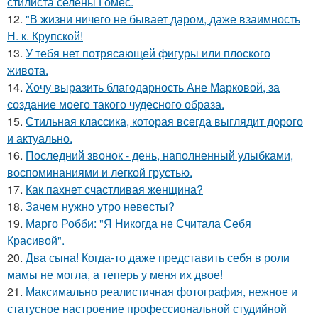
стилиста селены Гомес.
12.
"В жизни ничего не бывает даром, даже взаимность
Н. к. Крупской!
13.
У тебя нет потрясающей фигуры или плоского
живота.
14.
Хочу выразить благодарность Ане Марковой, за
создание моего такого чудесного образа.
15.
Стильная классика, которая всегда выглядит дорого
и актуально.
16.
Последний звонок - день, наполненный улыбками,
воспоминаниями и легкой грустью.
17.
Как пахнет счастливая женщина?
18.
Зачем нужно утро невесты?
19.
Марго Робби: "Я Никогда не Считала Себя
Красивой".
20.
Два сына! Когда-то даже представить себя в роли
мамы не могла, а теперь у меня их двое!
21.
Максимально реалистичная фотография, нежное и
статусное настроение профессиональной студийной