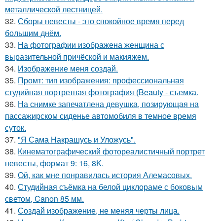
металлической лестницей.
32.
Сборы невесты - это спокойное время перед
большим днём.
33.
На фотографии изображена женщина с
выразительной причёской и макияжем.
34.
Изображение меня создай.
35.
Промт: тип изображения: профессиональная
студийная портретная фотография (Beauty - съемка.
36.
На снимке запечатлена девушка, позирующая на
пассажирском сиденье автомобиля в темное время
суток.
37.
"Я Сама Накрашусь и Уложусь".
38.
Кинематографический фотореалистичный портрет
невесты, формат 9: 16, 8K.
39.
Ой, как мне понравилась история Алемасовых.
40.
Студийная съёмка на белой циклораме с боковым
светом, Canon 85 мм.
41.
Создай изображение, не меняя черты лица.