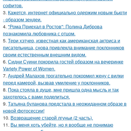
софитов.
3.
Кажется, интернет официально одержим новым бьюти
- образом зендеи.
4.
"Рома Приехал в Ростов": Полина Диброва
познакомила любовника с отцом.
5.
Тери хэтчер, известная как американская актриса и
писательница, снова привлекла внимание поклонников
своим естественным внешним видом.
6.
Сидни Суини покорила гостей образом на вечеринке
Variety Power of Women.
7.
Андрей Малахов трогательно покормил жену с вилки
перед камерой, вызвав умиление у поклонников.
8.
Пока стояла в душе, мне пришла одна мысль и так
захотелось с вами поделиться.
9.
Татьяна буланова предстала в неожиданном образе в
новой фотосессии!
10.
Возвращение старой лгуньи (2 часть).
11.
Вы меня хоть убейте, но я вообще не понимаю