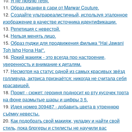
10.
Я не люблю тебя.
11.
Образ джанви в сари от Marwar Couture.
12.
Создайте ультрареалистичный, используя эталонное
изображение в качестве источника идентификации.
13.
Репетиция с невестой.
14.
Нельзя менять лицо.
15.
Образ пуджи для продвижения фильма "Hai Jawani
Toh Ishq Hona Hai".
16.
Яркий макияж - это всегда про настроение,
уверенность и внимание к деталям.
17.
Несмотря на статус одной из самых красивых звёзд
голливуда, актриса признаётся: никогда не считала себя
красавицей.
18.
Промт - сюжет: героиня подносит ко рту кусочек торта
на фоне размытые шары и цифры 3 5.
19.
Идея номер 309487 - добавить цвета в утреннюю
съёмку невесты.
20.
Как подобрать свой макияж, укладку и найти свой
стиль, пока блогеры и стилисты не научили вас