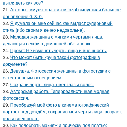
выглядеть как все?
21.
Авторы симулятора жизни Inzoi выпустили большое
обновление 0. 8. 0.
22.
Я думала он мне сейчас как выдаст суперновый
стиль (ибо своим я вечно недовольна).
23.
Молодая женщина с мягкими чертами лица,
делающая селфи в домашней обстановке.
24.
Промт: Не изменять черты лица и внешность.
25.
Что может быть круче такой фотографии в
документе?
26.
Девушка. Фотосессия женщины в фотостудии c
естественным освещением.
27.
Сохрани черты лица, цвет глаз и волос.
28.
Авторская работа. Гиперреалистичная модная
фотосессия.
29.
Преобразуй моё фото в кинематографический
портрет под дождём, сохранив мои черты лица, возраст,
пол и внешность.
30.
Как подобрать макияж и прическу под платье: