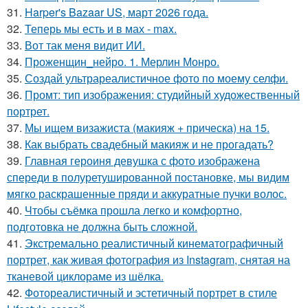
31.
Harper's Bazaar US, март 2026 года.
32.
Теперь мы есть и в мах - max.
33.
Вот так меня видит ИИ.
34.
Проженщин_нейро. 1. Мерлин Монро.
35.
Создай ультрареалистичное фото по моему селфи.
36.
Промт: тип изображения: студийный художественный
портрет.
37.
Мы ищем визажиста (макияж + прическа) на 15.
38.
Как выбрать свадебный макияж и не прогадать?
39.
Главная героиня девушка с фото изображена
спереди в полуретушированной постановке, мы видим
мягко раскрашенные пряди и аккуратные пучки волос.
40.
Чтобы съёмка прошла легко и комфортно,
подготовка не должна быть сложной.
41.
Экстремально реалистичный кинематографичный
портрет, как живая фотография из Instagram, снятая на
тканевой циклораме из шёлка.
42.
Фотореалистичный и эстетичный портрет в стиле