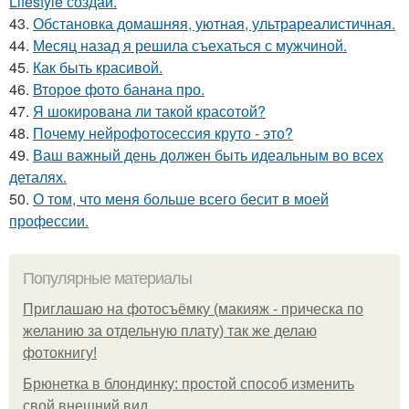
Lifestyle создай.
43.
Обстановка домашняя, уютная, ультрареалистичная.
44.
Месяц назад я решила съехаться с мужчиной.
45.
Как быть красивой.
46.
Второе фото банана про.
47.
Я шокирована ли такой красотой?
48.
Почему нейрофотосессия круто - это?
49.
Ваш важный день должен быть идеальным во всех
деталях.
50.
О том, что меня больше всего бесит в моей
профессии.
Популярные материалы
Приглашаю на фотосъёмку (макияж - прическа по
желанию за отдельную плату) так же делаю
фотокнигу!
Брюнетка в блондинку: простой способ изменить
свой внешний вид