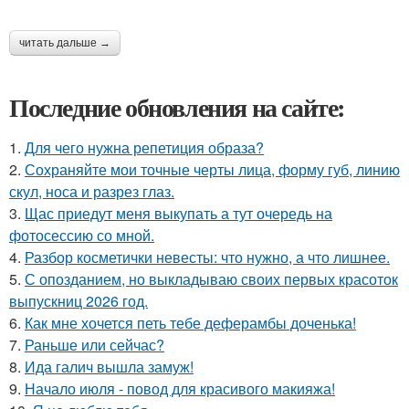
читать дальше →
Последние обновления на сайте:
1.
Для чего нужна репетиция образа?
2.
Сохраняйте мои точные черты лица, форму губ, линию
скул, носа и разрез глаз.
3.
Щас приедут меня выкупать а тут очередь на
фотосессию со мной.
4.
Разбор косметички невесты: что нужно, а что лишнее.
5.
С опозданием, но выкладываю своих первых красоток
выпускниц 2026 год.
6.
Как мне хочется петь тебе деферамбы доченька!
7.
Раньше или сейчас?
8.
Ида галич вышла замуж!
9.
Начало июля - повод для красивого макияжа!