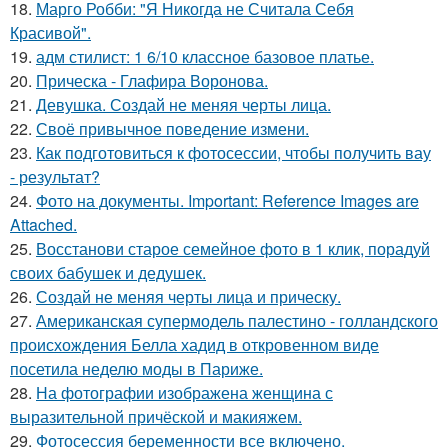
18.
Марго Робби: "Я Никогда не Считала Себя
Красивой".
19.
адм стилист: 1 6/10 классное базовое платье.
20.
Прическа - Глафира Воронова.
21.
Девушка. Создай не меняя черты лица.
22.
Своё привычное поведение измени.
23.
Как подготовиться к фотосессии, чтобы получить вау
- результат?
24.
Фото на документы. Important: Reference Images are
Attached.
25.
Восстанови старое семейное фото в 1 клик, порадуй
своих бабушек и дедушек.
26.
Создай не меняя черты лица и прическу.
27.
Американская супермодель палестино - голландского
происхождения Белла хадид в откровенном виде
посетила неделю моды в Париже.
28.
На фотографии изображена женщина с
выразительной причёской и макияжем.
29.
Фотосессия беременности все включено.