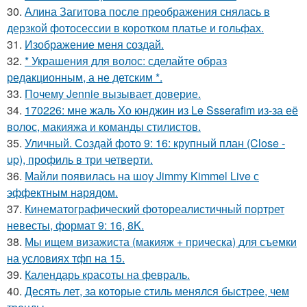
30.
Алина Загитова после преображения снялась в
дерзкой фотосессии в коротком платье и гольфах.
31.
Изображение меня создай.
32.
* Украшения для волос: сделайте образ
редакционным, а не детским *.
33.
Почему Jennie вызывает доверие.
34.
170226: мне жаль Хо юнджин из Le Ssserafim из-за её
волос, макияжа и команды стилистов.
35.
Уличный. Создай фото 9: 16: крупный план (Close -
up), профиль в три четверти.
36.
Майли появилась на шоу Jimmy Kimmel Live с
эффектным нарядом.
37.
Кинематографический фотореалистичный портрет
невесты, формат 9: 16, 8K.
38.
Мы ищем визажиста (макияж + прическа) для съемки
на условиях тфп на 15.
39.
Календарь красоты на февраль.
40.
Десять лет, за которые стиль менялся быстрее, чем