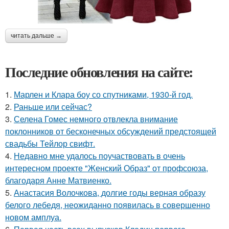
читать дальше →
Последние обновления на сайте:
1.
Марлен и Клара боу со спутниками, 1930-й год.
2.
Раньше или сейчас?
3.
Селена Гомес немного отвлекла внимание
поклонников от бесконечных обсуждений предстоящей
свадьбы Тейлор свифт.
4.
Недавно мне удалось поучаствовать в очень
интересном проекте "Женский Образ" от профсоюза,
благодаря Анне Матвиенко.
5.
Анастасия Волочкова, долгие годы верная образу
белого лебедя, неожиданно появилась в совершенно
новом амплуа.