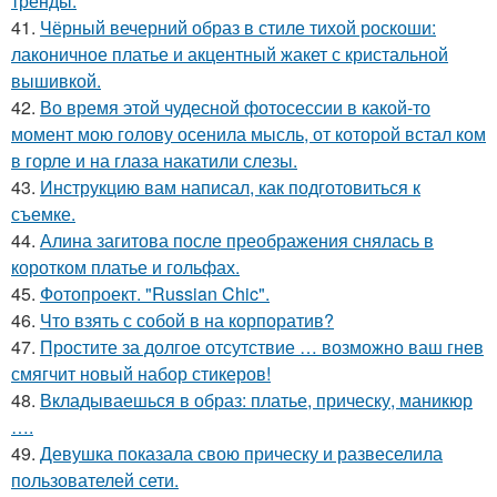
тренды.
41.
Чёрный вечерний образ в стиле тихой роскоши:
лаконичное платье и акцентный жакет с кристальной
вышивкой.
42.
Во время этой чудесной фотосессии в какой-то
момент мою голову осенила мысль, от которой встал ком
в горле и на глаза накатили слезы.
43.
Инструкцию вам написал, как подготовиться к
съемке.
44.
Алина загитова после преображения снялась в
коротком платье и гольфах.
45.
Фотопроект. "Russian Chic".
46.
Что взять с собой в на корпоратив?
47.
Простите за долгое отсутствие … возможно ваш гнев
смягчит новый набор стикеров!
48.
Вкладываешься в образ: платье, прическу, маникюр
….
49.
Девушка показала свою прическу и развеселила
пользователей сети.