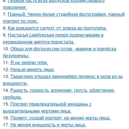
6.
Первая часть всех выпусков Клодин первого
поколения.
7.
Парный. Черно-белая студийная фотография, парный
портрет по пояс.
8.
Как рождается силуэт: от эскиза до прототипа.
9.
Настасья самбурская перед подписчиками в
неожиданном амплуа предстала.
10.
Образ для фотосессии готов - макияж и причёска
безупречны.
11.
Я не люблю тебя.
12.
Нельзя менять лицо.
13.
Тарантино отказал дженнифер лоуренс в роли из-за
внешности.
14.
Радость, гордость, волнение, грусть, облегчение,
свобода.
15.
Портрет привлекательной женщины с
выразительными чертами лица.
16.
Промпт: создай портрет, не меняя черты лица.
17.
Не меняя внешность и черты лица.