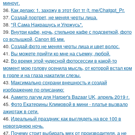
миноуг.
36.
Как делаю: 1. захожу в этот бот тг (t. me/Chatgpt_Pr.
37.
Создай портрет, не меняя черты лица.
38.
"Я Сама Накрашусь и Уложусь".
39.
Внутри кафе, ночь, стильное кафе с подсветкой, фото
со вспышкой, Canon 85 мм.
40.
Создай фото не меняя черты лица и цвет волос.
41.
Вы можете прийти ко мне на съемку, любой.
42.
Во время этой чудесной фотосессии в какой-то
момент мою голову осенила мысль, от которой встал ком
в горле и на глаза накатили слезы.
43.
Максимально сохрани внешность и создай
изображение по описанию:
44.
Аамито лагум для Harper's Bazaar UK, апрель 2019 г.
45.
Фото Екатерины Климовой в мини - платье вызвало
ажиотаж в сети.
46.
Идеальный праздник: как выглядеть на все 100 в
новогоднюю ночь.
47.
Почему стоит выбирать мех от производителя, а не