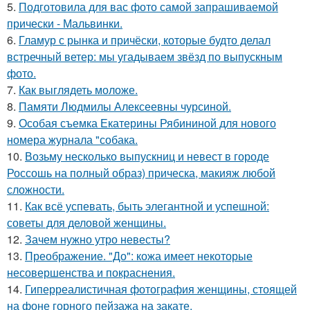
5.
Подготовила для вас фото самой запрашиваемой
прически - Мальвинки.
6.
Гламур с рынка и причёски, которые будто делал
встречный ветер: мы угадываем звёзд по выпускным
фото.
7.
Как выглядеть моложе.
8.
Памяти Людмилы Алексеевны чурсиной.
9.
Особая съемка Екатерины Рябининой для нового
номера журнала "собака.
10.
Возьму несколько выпускниц и невест в городе
Россошь на полный образ) прическа, макияж любой
сложности.
11.
Как всё успевать, быть элегантной и успешной:
советы для деловой женщины.
12.
Зачем нужно утро невесты?
13.
Преображение. "До": кожа имеет некоторые
несовершенства и покраснения.
14.
Гиперреалистичная фотография женщины, стоящей
на фоне горного пейзажа на закате.