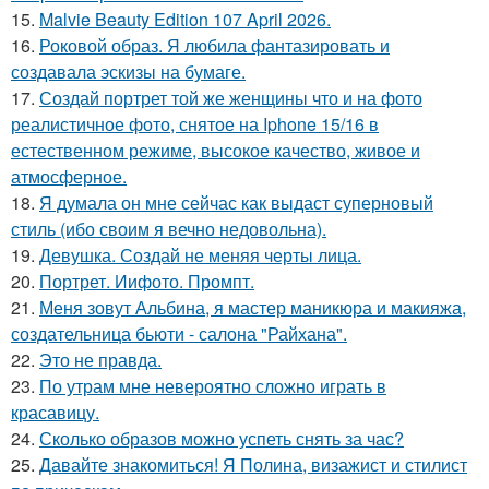
15.
Malvie Beauty Edition 107 April 2026.
16.
Роковой образ. Я любила фантазировать и
создавала эскизы на бумаге.
17.
Создай портрет той же женщины что и на фото
реалистичное фото, снятое на Iphone 15/16 в
естественном режиме, высокое качество, живое и
атмосферное.
18.
Я думала он мне сейчас как выдаст суперновый
стиль (ибо своим я вечно недовольна).
19.
Девушка. Создай не меняя черты лица.
20.
Портрет. Иифото. Промпт.
21.
Меня зовут Альбина, я мастер маникюра и макияжа,
создательница бьюти - салона "Райхана".
22.
Это не правда.
23.
По утрам мне невероятно сложно играть в
красавицу.
24.
Сколько образов можно успеть снять за час?
25.
Давайте знакомиться! Я Полина, визажист и стилист