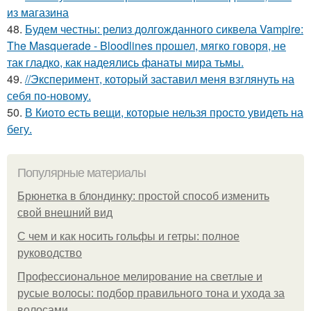
из магазина
48.
Будем честны: релиз долгожданного сиквела Vampire:
The Masquerade - Bloodlines прошел, мягко говоря, не
так гладко, как надеялись фанаты мира тьмы.
49.
//Эксперимент, который заставил меня взглянуть на
себя по-новому.
50.
В Киото есть вещи, которые нельзя просто увидеть на
бегу.
Популярные материалы
Брюнетка в блондинку: простой способ изменить
свой внешний вид
С чем и как носить гольфы и гетры: полное
руководство
Профессиональное мелирование на светлые и
русые волосы: подбор правильного тона и ухода за
волосами