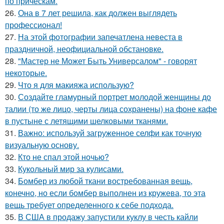
по прическам.
26.
Она в 7 лет решила, как должен выглядеть
профессионал!
27.
На этой фотографии запечатлена невеста в
праздничной, неофициальной обстановке.
28.
"Мастер не Может Быть Универсалом" - говорят
некоторые.
29.
Что я для макияжа использую?
30.
Создайте гламурный портрет молодой женщины до
талии (то же лицо, черты лица сохранены) на фоне кафе
в пустыне с летящими шелковыми тканями.
31.
Важно: используй загруженное селфи как точную
визуальную основу.
32.
Кто не спал этой ночью?
33.
Кукольный мир за кулисами.
34.
Бомбер из любой ткани востребованная вещь,
конечно, но если бомбер выполнен из кружева, то эта
вещь требует определенного к себе подхода.
35.
В США в продажу запустили куклу в честь кайли