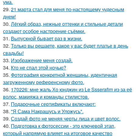
ума.
29.
21 марта стал для меня по-настоящему чудесным
днем!
30.
Лёгкий образ, нежные оттенки и стильные детали
создают особое настроение съёмки.
31.
Выпускной бывает раз в жизни.
32.
Только вы решаете, какое у вас будет платье в день
свадьбы!
33.
Изображение меня создай.
34.
Кто не спал этой ночью?
35.
Фотография конкретной женщины, идентичная
загруженному референсному фото.
36.
170226: мне жаль Хо юнджин из Le Ssserafim из-за её
волос, макияжа и команды стилистов.
37.
Подарочные сертификаты включают:
38.
"Я Сама Накрашусь и Уложусь".
39.
Создай фото не меняя черты лица и цвет волос.
40.
Подготовка к фотосессии - это ключевой этап,
который напрямую влияет на итоговое качество