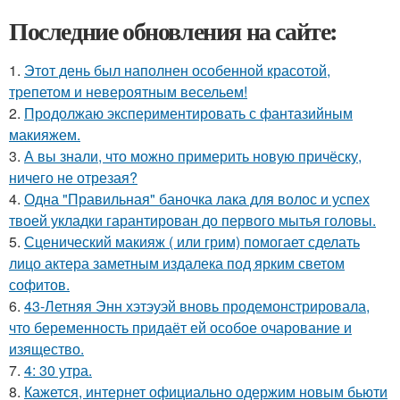
Последние обновления на сайте:
1.
Этот день был наполнен особенной красотой,
трепетом и невероятным весельем!
2.
Продолжаю экспериментировать с фантазийным
макияжем.
3.
А вы знали, что можно примерить новую причёску,
ничего не отрезая?
4.
Одна "Правильная" баночка лака для волос и успех
твоей укладки гарантирован до первого мытья головы.
5.
Сценический макияж ( или грим) помогает сделать
лицо актера заметным издалека под ярким светом
софитов.
6.
43-Летняя Энн хэтэуэй вновь продемонстрировала,
что беременность придаёт ей особое очарование и
изящество.
7.
4: 30 утра.
8.
Кажется, интернет официально одержим новым бьюти