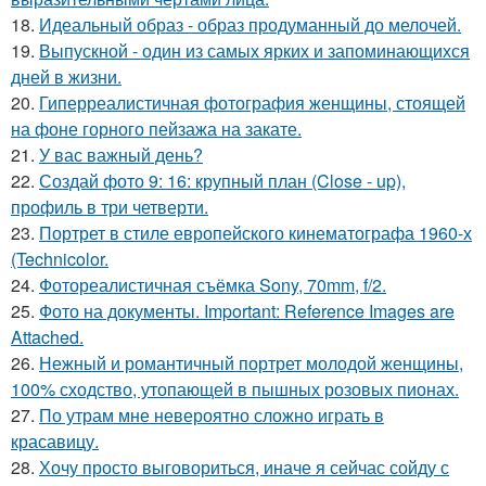
18.
Идеальный образ - образ продуманный до мелочей.
19.
Выпускной - один из самых ярких и запоминающихся
дней в жизни.
20.
Гиперреалистичная фотография женщины, стоящей
на фоне горного пейзажа на закате.
21.
У вас важный день?
22.
Создай фото 9: 16: крупный план (Close - up),
профиль в три четверти.
23.
Портрет в стиле европейского кинематографа 1960-х
(Technicolor.
24.
Фотореалистичная съёмка Sony, 70mm, f/2.
25.
Фото на документы. Important: Reference Images are
Attached.
26.
Нежный и романтичный портрет молодой женщины,
100% сходство, утопающей в пышных розовых пионах.
27.
По утрам мне невероятно сложно играть в
красавицу.
28.
Хочу просто выговориться, иначе я сейчас сойду с