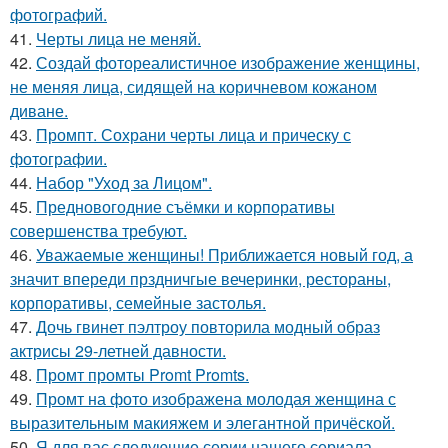
фотографий.
41.
Черты лица не меняй.
42.
Создай фотореалистичное изображение женщины,
не меняя лица, сидящей на коричневом кожаном
диване.
43.
Промпт. Сохрани черты лица и прическу с
фотографии.
44.
Набор "Уход за Лицом".
45.
Предновогодние съёмки и корпоративы
совершенства требуют.
46.
Уважаемые женщины! Приближается новый год, а
значит впереди прздничгые вечеринки, рестораны,
корпоративы, семейные застолья.
47.
Дочь гвинет пэлтроу повторила модный образ
актрисы 29-летней давности.
48.
Промт промты Promt Promts.
49.
Промт на фото изображена молодая женщина с
выразительным макияжем и элегантной причёской.
50.
Я для вас следующие серии нашего сериала