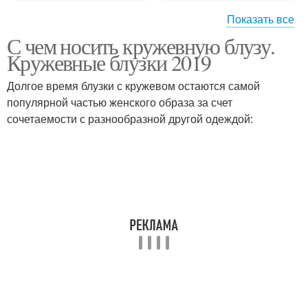
Показать все
С чем носить кружевную блузу.
Прозрачная блузка
Блузка в офисе
Кружевные блузки 2019
Долгое время блузки с кружевом остаются самой
популярной частью женского образа за счет
сочетаемости с разнообразной другой одеждой:
Прозрачные блузки
Блузки для создания
Блузка для вечернего
Блузка для создания
выхода
Блузка с майкой
Блузки со вставками