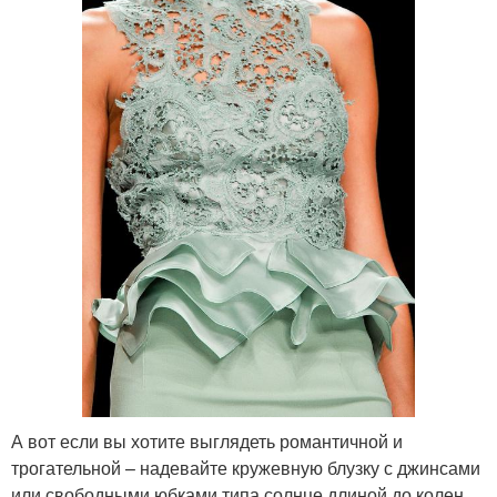
А вот если вы хотите выглядеть романтичной и
трогательной – надевайте кружевную блузку с джинсами
или свободными юбками типа солнце длиной до колен.