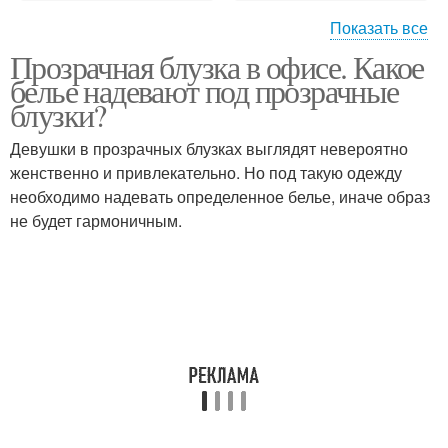
Показать все
Прозрачная блузка в офисе. Какое
Блузка для вечернего
Блузки для создания
белье надевают под прозрачные
выхода
блузки?
Девушки в прозрачных блузках выглядят невероятно
женственно и привлекательно. Но под такую одежду
Блузка с майкой
Шифоновые блузки
необходимо надевать определенное белье, иначе образ
не будет гармоничным.
Белая блузка