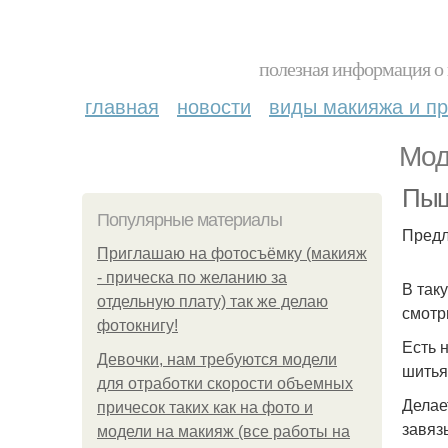
полезная информация о 
главная
новости
виды макияжа и пр
Мод
Пыш
Популярные материалы
Предл
Приглашаю на фотосъёмку (макияж
- прическа по желанию за
В так
отдельную плату) так же делаю
смотр
фотокнигу!
Есть 
Девочки, нам требуются модели
шитья
для отработки скорости объемных
Делае
причесок таких как на фото и
завяз
модели на макияж (все работы на