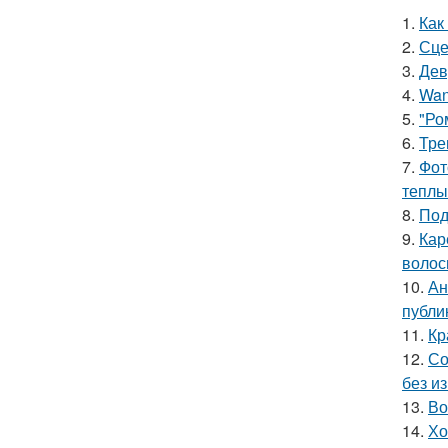
1.
Как
2.
Сце
3.
Дев
4.
Wan
5.
"Ро
6.
Тре
7.
Фот
теплы
8.
Под
9.
Кар
волос
10.
Ан
публи
11.
Кр
12.
Со
без и
13.
Во
14.
Хо