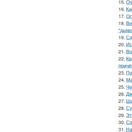
15.
Оч
16.
Ка
17.
Ос
18.
Вн
"дьяв
19.
Сд
20.
Ис
21.
Во
22.
Кр
причё
23.
По
24.
Ма
25.
Че
26.
Дж
27.
Ши
28.
Су
29.
Эт
30.
Со
31.
На