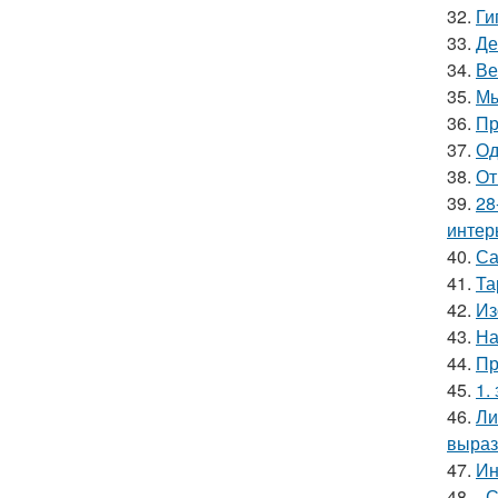
32.
Ги
33.
Де
34.
Ве
35.
Мы
36.
Пр
37.
Од
38.
От
39.
28
интер
40.
Са
41.
Та
42.
Из
43.
На
44.
Пр
45.
1.
46.
Ли
выраз
47.
Ин
48.
- 