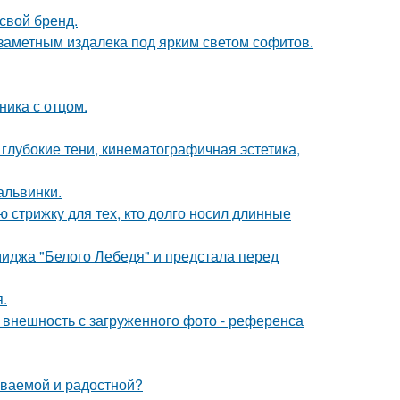
свой бренд.
 заметным издалека под ярким светом софитов.
ика с отцом.
глубокие тени, кинематографичная эстетика,
альвинки.
ю стрижку для тех, кто долго носил длинные
иджа "Белого Лебедя" и предстала перед
.
внешность с загруженного фото - референса
ываемой и радостной?