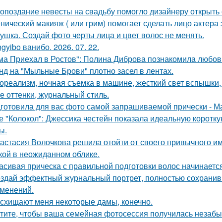
 опоздание невесты на свадьбу помогло дизайнеру открыть 
нический макияж ( или грим) помогает сделать лицо актера
ушка. Создай фото черты лица и цвет волос не менять.
gyibo ванибо. 2026. 07. 22.
ма Приехал в Ростов": Полина Диброва познакомила любовн
нд на "Мыльные Брови" плотно засел в лентах.
ореализм, ночная съемка в машине, жесткий свет вспышки, 
е оттенки, журнальный стиль.
готовила для вас фото самой запрашиваемой прически - М
е "Колокол": Джессика честейн показала идеальную коротку
ы.
астасия Волочкова решила отойти от своего привычного им
кой в неожиданном облике.
асивая прическа с правильной подготовки волос начинается
здай эффектный журнальный портрет, полностью сохранив 
зменений.
схищают меня некоторые дамы, конечно.
тите, чтобы ваша семейная фотосессия получилась незаб