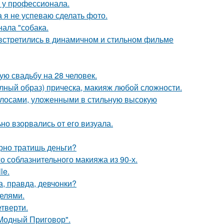
у у профессионала.
а я не успеваю сделать фото.
ала "собака.
встретились в динамичном и стильном фильме
ую свадьбу на 28 человек.
олный образ) прическа, макияж любой сложности.
лосами, уложенными в стильную высокую
но взорвались от его визуала.
арно тратишь деньги?
о соблазнительного макияжа из 90-х.
le.
а, правда, девчонки?
делями.
етверти.
"Модный Приговор".