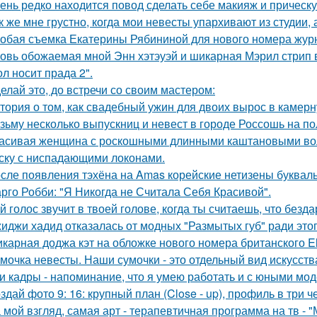
ень редко находится повод сделать себе макияж и прическ
к же мне грустно, когда мои невесты упархивают из студии, 
обая съемка Екатерины Рябининой для нового номера журн
овь обожаемая мной Энн хэтэуэй и шикарная Мэрил стрип 
ол носит прада 2".
елай это, до встречи со своим мастером:
тория о том, как свадебный ужин для двоих вырос в камерн
зьму несколько выпускниц и невест в городе Россошь на п
асивая женщина с роскошными длинными каштановыми во
ску с ниспадающими локонами.
сле появления тэхёна на Amas корейские нетизены букваль
рго Робби: "Я Никогда не Считала Себя Красивой".
й голос звучит в твоей голове, когда ты считаешь, что безд
иджи хадид отказалась от модных "Размытых губ" ради этог
карная доджа кэт на обложке нового номера британского El
мочка невесты. Наши сумочки - это отдельный вид искусств
и кадры - напоминание, что я умею работать и с юными мо
здай фото 9: 16: крупный план (Close - up), профиль в три ч
 мой взгляд, самая арт - терапевтичная программа на тв - 