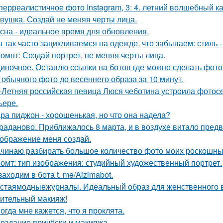
перреалистичное фото Instagram, 3: 4. летний волшебный ка
вушка. Создай не меняя черты лица.
сна - идеальное время для обновления.
 так часто зацикливаемся на одежде, что забываем: стиль 
омпт: Создай портрет, не меняя черты лица.
иночное. Оставлю ссылки на ботов где можно сделать фото
 обычного фото до весеннего образа за 10 минут.
-Летняя российская певица Люся чеботина устроила фотос
ьере.
ра пиджон - хорошенькая, но что она надела?
раданово. Приближалось 8 марта, и в воздухе витало пред
ображение меня создай.
чинаю разбирать большое количество фото моих роскошных
омт: тип изображения: студийный художественный портрет.
 заходим в бота t. me/Aizimabot.
стаямодныежурналы. Идеальный образ для женственного ве
ительный макияж!
огда мне кажется, что я проклята.
Создание причёски и макияжа.