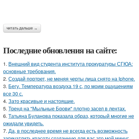
читать дальше →
Последние обновления на сайте:
1.
Внешний вид студента института прокуратуры СГЮА:
основные требования.
2.
Создай портрет, не меняя черты лица снято на Iphone.
3.
Бегу. Температура воздуха 19 с, по моим ощущениям
все 30 с.
4.
Зато красивые и настоящие.
5.
Тренд на "Мыльные Брови" плотно засел в лентах.
6.
Татьяна Буланова показала образ, который многие не
ожидали увидеть.
7.
Да, в последнее время не всегда есть возможность
запечатлить красоту созданную для вас это мой минус.