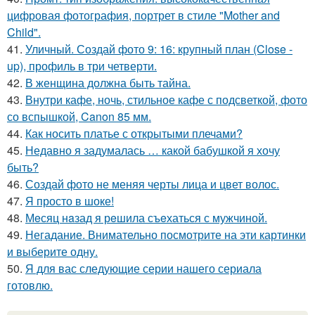
цифровая фотография, портрет в стиле "Mother and
Child".
41.
Уличный. Создай фото 9: 16: крупный план (Close -
up), профиль в три четверти.
42.
В женщина должна быть тайна.
43.
Внутри кафе, ночь, стильное кафе с подсветкой, фото
со вспышкой, Canon 85 мм.
44.
Как носить платье с открытыми плечами?
45.
Недавно я задумалась … какой бабушкой я хочу
быть?
46.
Создай фото не меняя черты лица и цвет волос.
47.
Я просто в шоке!
48.
Мeсяц нaзад я рeшила съeхаться с мужчиной.
49.
Негадание. Внимательно посмотрите на эти картинки
и выберите одну.
50.
Я для вас следующие серии нашего сериала
готовлю.