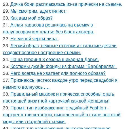
28.
Дочка бони расплакалась из-за прически на съемке.
29.
Мы смотрим. адм стилист:
30.
Как вам мой образ?
31.
Аглая тарасова решилась на съемку в
полупрозрачном платье без бюстгальтера.
32.
Не меняй черты лица.
33.
Лёгкий образ, нежные оттенки и стильные детали
создают особое настроение съёмки.
34.
Наша героиня 3 сезона шикарная Дарья.
35.
Костюмы джейн фонды из фильма "Барбарелла".
36.
Чего всегда не хватает для полного образа?
37.
Признаюсь честно: каждое утро перед свадьбой я
немного волнуюсь ….
38.
Правильный макияж и прическа способны стать
настоящей визитной карточкой каждой женщины!
39.
Промт: тип изображения: студийный Fashion -
портрет в три четверти, выполненный в стиле высокой
моды или свадебной съемки.
40.
Промт: тип изображения: высококачественная