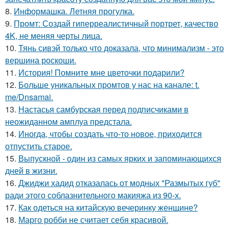
8.
Информашка. Летняя прогулка.
9.
Промт: Создай гиперреалистичный портрет, качество
4K, не меняя черты лица.
10.
Тянь сивэй только что доказала, что минимализм - это
вершина роскоши.
11.
История! Помните мне цветочки подарили?
12.
Больше уникальных промтов у нас на канале: t.
me/Dnsamai.
13.
Настасья самбурская перед подписчиками в
неожиданном амплуа предстала.
14.
Иногда, чтобы создать что-то новое, приходится
отпустить старое.
15.
Выпускной - один из самых ярких и запоминающихся
дней в жизни.
16.
Джиджи хадид отказалась от модных "Размытых губ"
ради этого соблазнительного макияжа из 90-х.
17.
Как одеться на китайскую вечеринку женщине?
18.
Марго робби не считает себя красивой.