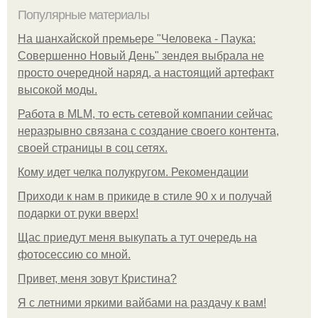
Популярные материалы
На шанхайской премьере "Человека - Паука:
Совершенно Новый День" зендея выбрала не
просто очередной наряд, а настоящий артефакт
высокой моды.
Работа в MLM, то есть сетевой компании сейчас
неразрывно связана с создание своего контента,
своей страницы в соц сетях.
Кому идет челка полукругом. Рекомендации
Приходи к нам в прикиде в стиле 90 х и получай
подарки от руки вверх!
Щас приедут меня выкупать а тут очередь на
фотосессию со мной.
Привет, меня зовут Кристина?
Я с летними яркими вайбами на раздачу к вам!