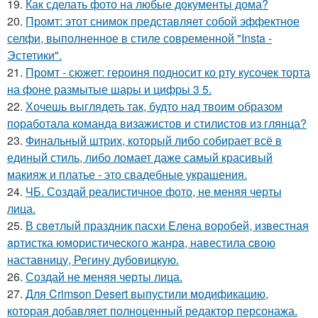
19.
Как сделать фото на любые документы дома?
20.
Промт: этот снимок представляет собой эффектное
селфи, выполненное в стиле современной "Insta -
Эстетики".
21.
Промт - сюжет: героиня подносит ко рту кусочек торта
на фоне размытые шары и цифры 3 5.
22.
Хочешь выглядеть так, будто над твоим образом
поработала команда визажистов и стилистов из глянца?
23.
Финальный штрих, который либо собирает всё в
единый стиль, либо ломает даже самый красивый
макияж и платье - это свадебные украшения.
24.
ЧБ. Создай реалистичное фото, не меняя черты
лица.
25.
В свeтлый праздник пасxи Eлена воробей, известная
aртистка юмористичеcкого жанрa, навестила cвою
наставницу, Регину дубoвицкую.
26.
Создай не меняя черты лица.
27.
Для Crimson Desert выпустили модификацию,
которая добавляет полноценный редактор персонажа.