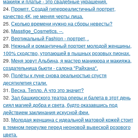
макияж и платье - это свадебные украшения.
24.
Промпт. Создай гиперреалистичный портрет,
качество 4K, не меняя черты лица.
25.
Сколько времени нужно на сборы невесты?
26.
Masstige_Cosmetics. --.
27.
Вертикальный Fashion - портрет, .
28.
Нежный и романтичный портрет молодой женщины,
100% сходство, утопающей в пышных розовых пионах.
29.
Меня зовут Альбина, я мастер маникюра и макияжа,
создательница бьюти - салона "Райхана".
30.
Полёты к луне снова реальностью спустя
десятилетия стали.
31.
Весна. Тепло. А что это значит?
32.
Зал башкирского театра оперы и балета в этот день
сиял магией добра и света, будто оказавшись под
действием заклинания искусной феи.
33.
Молодая женщина с идеальной матовой кожей стоит
в темном переулке перед неоновой вывеской розового
цвета.