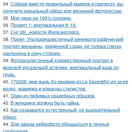
34.
Собрав вместе правильный макияж и прическу, вы
получите идеальный образ для весенней фотосессии.
35.
Мое лицо на 100% сохрани.
36.
Промпт 1: вертикальная 9: 16.
37.
Снг 26\_новости Железногорск.
38.
Промт. Ультрареалистичный кинематографический
портрет женщины, увиденной сзади, ее голова слегка
наклонена в одну сторону.
39.
Фотореалистичный художественный портрет в
морской русалочьей эстетике, вертикальный кадр по
грудь.
40.
170226: мне жаль Хо юнджин из Le Ssserafim из-за её
волос, макияжа и команды стилистов.
41.
Один из любимых свадебных образов.
42.
В женщина должна быть тайна.
43.
Как создавался естественный, но выразительный
образ:
44.
Для заказа нейрофото обращаться в личные
сообщения.