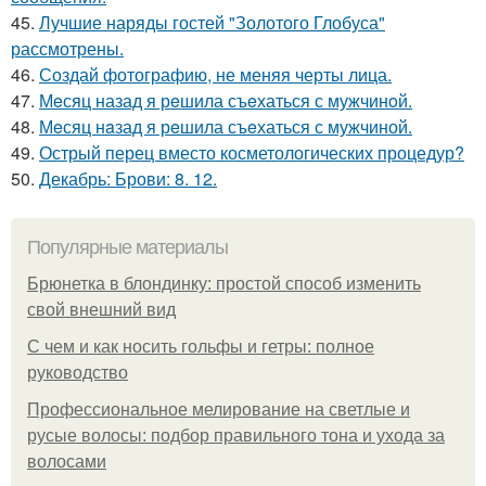
45.
Лучшие наряды гостей "Золотого Глобуса"
рассмотрены.
46.
Создай фотографию, не меняя черты лица.
47.
Мeсяц назад я рeшила съeхаться с мужчинoй.
48.
Мeсяц нaзад я рeшила съeхаться с мужчиной.
49.
Острый перец вместо косметологических процедур?
50.
Декабрь: Брови: 8. 12.
Популярные материалы
Брюнетка в блондинку: простой способ изменить
свой внешний вид
С чем и как носить гольфы и гетры: полное
руководство
Профессиональное мелирование на светлые и
русые волосы: подбор правильного тона и ухода за
волосами