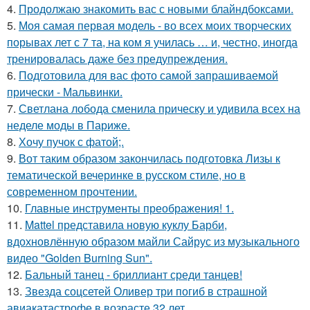
4.
Продолжаю знакомить вас с новыми блайндбоксами.
5.
Моя самая первая модель - во всех моих творческих
порывах лет с 7 та, на ком я училась … и, честно, иногда
тренировалась даже без предупреждения.
6.
Подготовила для вас фото самой запрашиваемой
прически - Мальвинки.
7.
Светлана лобода сменила прическу и удивила всех на
неделе моды в Париже.
8.
Хочу пучок с фатой;.
9.
Вот таким образом закончилась подготовка Лизы к
тематической вечеринке в русском стиле, но в
современном прочтении.
10.
Главные инструменты преображения! 1.
11.
Mattel представила новую куклу Барби,
вдохновлённую образом майли Сайрус из музыкального
видео "Golden Burning Sun".
12.
Бальный танец - бриллиант среди танцев!
13.
Звезда соцсетей Оливер три погиб в страшной
авиакатастрофе в возрасте 32 лет.