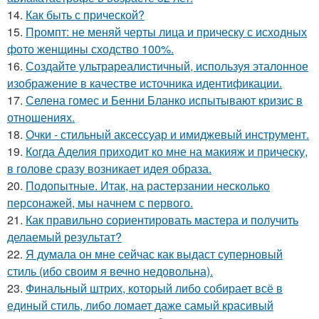
14.
Как быть с прической?
15.
Промпт: не меняй черты лица и прическу с исходных
фото женщины сходство 100%.
16.
Создайте ультрареалистичный, используя эталонное
изображение в качестве источника идентификации.
17.
Селена гомес и Бенни Бланко испытывают кризис в
отношениях.
18.
Очки - стильный аксессуар и имиджевый инструмент.
19.
Когда Аделия приходит ко мне на макияж и прическу,
в голове сразу возникает идея образа.
20.
Подопытные. Итак, на растерзании несколько
персонажей, мы начнем с первого.
21.
Как правильно сориентировать мастера и получить
делаемый результат?
22.
Я думала он мне сейчас как выдаст суперновый
стиль (ибо своим я вечно недовольна).
23.
Финальный штрих, который либо собирает всё в
единый стиль, либо ломает даже самый красивый