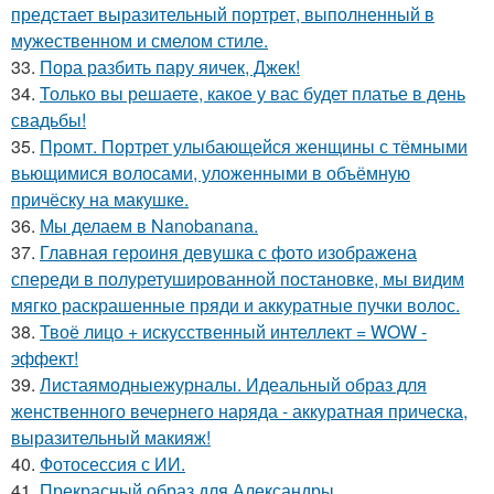
предстает выразительный портрет, выполненный в
мужественном и смелом стиле.
33.
Пора разбить пару яичек, Джек!
34.
Только вы решаете, какое у вас будет платье в день
свадьбы!
35.
Промт. Портрет улыбающейся женщины с тёмными
вьющимися волосами, уложенными в объёмную
причёску на макушке.
36.
Мы делаем в Nanobanana.
37.
Главная героиня девушка с фото изображена
спереди в полуретушированной постановке, мы видим
мягко раскрашенные пряди и аккуратные пучки волос.
38.
Твоё лицо + искусственный интеллект = WOW -
эффект!
39.
Листаямодныежурналы. Идеальный образ для
женственного вечернего наряда - аккуратная прическа,
выразительный макияж!
40.
Фотосессия с ИИ.
41.
Прекрасный образ для Александры.