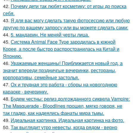
42.
Почему дети так любят косметику: от игры до поиска
себя.
43.
Я для вас могу сделать такую фотосессию или любую
другую по вашему запросу или вы можете сделать сами:
44.
5. мандарин. Не меняй черты лица.
45.
Система Animal Face Type зародилась в южной
Корее, а после быстро распространилась на Китай и
Японию.
46.
Уважаемые женщины! Приближается новый год, а
значит впереди прздничгые вечеринки, рестораны,
корпоративы, семейные застолья.
47.
Ох и трудная это работа - сборы на новогоднюю
караоке - вечеринку.
48.
Будем честны: релиз долгожданного сиквела Vampire:
The Masquerade - Bloodlines прошел, мягко говоря, не
так гладко, как надеялись фанаты мира тьмы.
49.
Идеальная картинка. Идеальная картинка на фото.
50.
Так выглядит утро невесты, когда рядом - верно