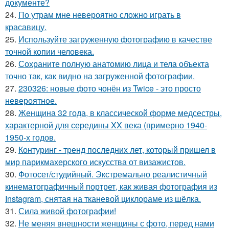
документе?
24.
По утрам мне невероятно сложно играть в
красавицу.
25.
Используйте загруженную фотографию в качестве
точной копии человека.
26.
Сохраните полную анатомию лица и тела объекта
точно так, как видно на загруженной фотографии.
27.
230326: новые фото чонён из Twice - это просто
невероятное.
28.
Женщина 32 года, в классической форме медсестры,
характерной для середины XX века (примерно 1940-
1950-х годов.
29.
Контуринг - тренд последних лет, который пришел в
мир парикмахерского искусства от визажистов.
30.
Фотосет/студийный. Экстремально реалистичный
кинематографичный портрет, как живая фотография из
Instagram, снятая на тканевой циклораме из шёлка.
31.
Сила живой фотографии!
32.
Не меняя внешности женщины с фото, перед нами