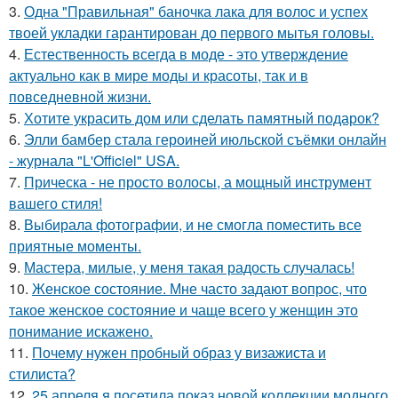
3.
Одна "Правильная" баночка лака для волос и успех
твоей укладки гарантирован до первого мытья головы.
4.
Естественность всегда в моде - это утверждение
актуально как в мире моды и красоты, так и в
повседневной жизни.
5.
Хотите украсить дом или сделать памятный подарок?
6.
Элли бамбер стала героиней июльской съёмки онлайн
- журнала "L'Officiel" USA.
7.
Прическа - не просто волосы, а мощный инструмент
вашего стиля!
8.
Выбирала фотографии, и не смогла поместить все
приятные моменты.
9.
Мастера, милые, у меня такая радость случалась!
10.
Женское состояние. Мне часто задают вопрос, что
такое женское состояние и чаще всего у женщин это
понимание искажено.
11.
Почему нужен пробный образ у визажиста и
стилиста?
12.
25 апреля я посетила показ новой коллекции модного