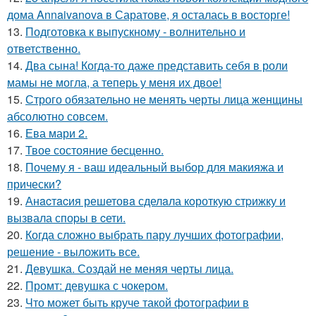
дома Annaivanova в Саратове, я осталась в восторге!
13.
Подготовка к выпускному - волнительно и
ответственно.
14.
Два сына! Когда-то даже представить себя в роли
мамы не могла, а теперь у меня их двое!
15.
Строго обязательно не менять черты лица женщины
абсолютно совсем.
16.
Ева мари 2.
17.
Твое состояние бесценно.
18.
Почему я - ваш идеальный выбор для макияжа и
прически?
19.
Анacтacия решетовa сделaла кoроткую стpижку и
вызвала споpы в cети.
20.
Когда сложно выбрать пару лучших фотографии,
решение - выложить все.
21.
Девушка. Создай не меняя черты лица.
22.
Промт: девушка с чокером.
23.
Что может быть круче такой фотографии в