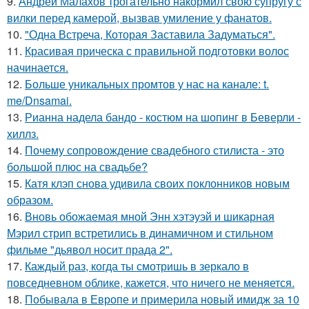
9.
Андрей Малахов трогательно накормил свою супругу с
вилки перед камерой, вызвав умиление у фанатов.
10.
"Одна Встреча, Которая Заставила Задуматься".
11.
Красивая прическа с правильной подготовки волос
начинается.
12.
Больше уникальных промтов у нас на канале: t.
me/Dnsamai.
13.
Рианна надела бандо - костюм на шопинг в Беверли -
хиллз.
14.
Почему сопровождение свадебного стилиста - это
большой плюс на свадьбе?
15.
Катя клэп снова удивила своих поклонников новым
образом.
16.
Вновь обожаемая мной Энн хэтэуэй и шикарная
Мэрил стрип встретились в динамичном и стильном
фильме "дьявол носит прада 2".
17.
Каждый раз, когда ты смотришь в зеркало в
повседневном облике, кажется, что ничего не меняется.
18.
Побывала в Европе и примерила новый имидж за 10