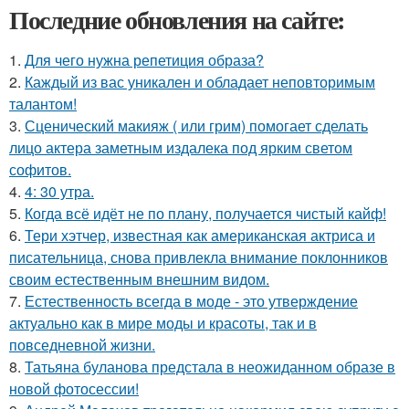
Последние обновления на сайте:
1.
Для чего нужна репетиция образа?
2.
Каждый из вас уникален и обладает неповторимым
талантом!
3.
Сценический макияж ( или грим) помогает сделать
лицо актера заметным издалека под ярким светом
софитов.
4.
4: 30 утра.
5.
Когда всё идёт не по плану, получается чистый кайф!
6.
Тери хэтчер, известная как американская актриса и
писательница, снова привлекла внимание поклонников
своим естественным внешним видом.
7.
Естественность всегда в моде - это утверждение
актуально как в мире моды и красоты, так и в
повседневной жизни.
8.
Татьяна буланова предстала в неожиданном образе в
новой фотосессии!