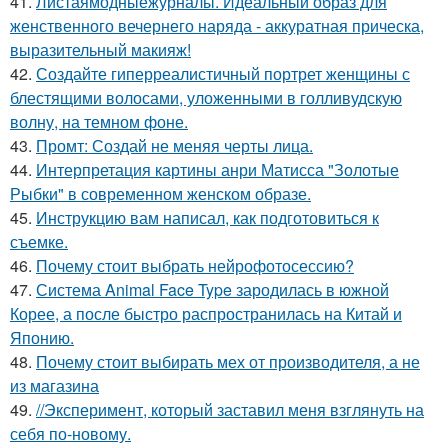
41.
Листаямодныежурналы. Идеальный образ для
женственного вечернего наряда - аккуратная прическа,
выразительный макияж!
42.
Создайте гиперреалистичный портрет женщины с
блестящими волосами, уложенными в голливудскую
волну, на темном фоне.
43.
Промт: Создай не меняя черты лица.
44.
Интерпретация картины анри Матисса "Золотые
Рыбки" в современном женском образе.
45.
Инструкцию вам написал, как подготовиться к
съемке.
46.
Почему стоит выбрать нейрофотосессию?
47.
Система Animal Face Type зародилась в южной
Корее, а после быстро распространилась на Китай и
Японию.
48.
Почему стоит выбирать мех от производителя, а не
из магазина
49.
//Эксперимент, который заставил меня взглянуть на
себя по-новому.