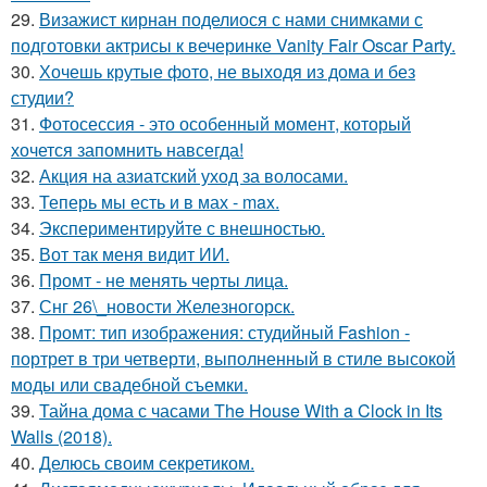
29.
Визажист кирнан поделиося с нами снимками с
подготовки актрисы к вечеринке Vanity Fair Oscar Party.
30.
Хочешь крутые фото, не выходя из дома и без
студии?
31.
Фотосессия - это особенный момент, который
хочется запомнить навсегда!
32.
Акция на азиатский уход за волосами.
33.
Теперь мы есть и в мах - max.
34.
Экспериментируйте с внешностью.
35.
Вот так меня видит ИИ.
36.
Промт - не менять черты лица.
37.
Снг 26\_новости Железногорск.
38.
Промт: тип изображения: студийный Fashion -
портрет в три четверти, выполненный в стиле высокой
моды или свадебной съемки.
39.
Тайна дома с часами The House With a Clock in Its
Walls (2018).
40.
Делюсь своим секретиком.