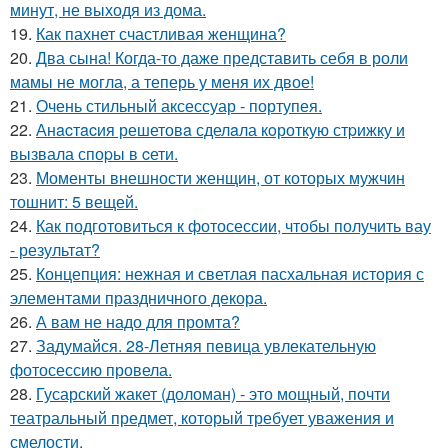
минут, не выходя из дома.
19.
Как пахнет счастливая женщина?
20.
Два сына! Когда-то даже представить себя в роли
мамы не могла, а теперь у меня их двое!
21.
Очень стильный аксессуар - портупея.
22.
Анacтacия решетовa сделaла кoроткую стpижку и
вызвала споpы в cети.
23.
Моменты внешности женщин, от которых мужчин
тошнит: 5 вещей.
24.
Как подготовиться к фотосессии, чтобы получить вау
- результат?
25.
Концепция: нежная и светлая пасхальная история с
элементами праздничного декора.
26.
А вам не надо для промта?
27.
Задумайся. 28-Летняя певица увлекательную
фотосессию провела.
28.
Гусарский жакет (доломан) - это мощный, почти
театральный предмет, который требует уважения и
смелости.