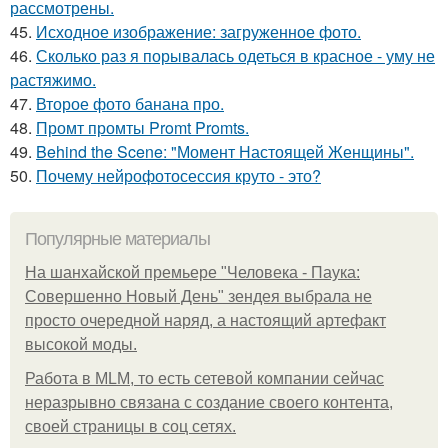
рассмотрены.
45.
Исходное изображение: загруженное фото.
46.
Сколько раз я порывалась одеться в красное - уму не
растяжимо.
47.
Второе фото банана про.
48.
Промт промты Promt Promts.
49.
Behind the Scene: "Момент Настоящей Женщины".
50.
Почему нейрофотосессия круто - это?
Популярные материалы
На шанхайской премьере "Человека - Паука:
Совершенно Новый День" зендея выбрала не
просто очередной наряд, а настоящий артефакт
высокой моды.
Работа в MLM, то есть сетевой компании сейчас
неразрывно связана с создание своего контента,
своей страницы в соц сетях.