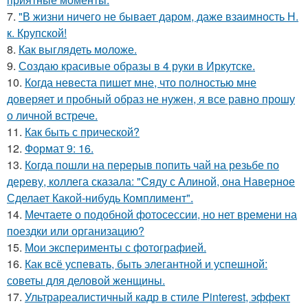
7.
"В жизни ничего не бывает даром, даже взаимность Н.
к. Крупской!
8.
Как выглядеть моложе.
9.
Создаю красивые образы в 4 руки в Иркутске.
10.
Когда невеста пишет мне, что полностью мне
доверяет и пробный образ не нужен, я все равно прошу
о личной встрече.
11.
Как быть с прической?
12.
Формат 9: 16.
13.
Когда пошли на перерыв попить чай на резьбе по
дереву, коллега сказала: "Сяду с Алиной, она Наверное
Сделает Какой-нибудь Комплимент".
14.
Мечтаете о подобной фотосессии, но нет времени на
поездки или организацию?
15.
Мои эксперименты с фотографией.
16.
Как всё успевать, быть элегантной и успешной:
советы для деловой женщины.
17.
Ультрареалистичный кадр в стиле Pinterest, эффект