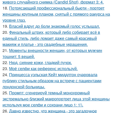
живого случайного снимка (Candid Shot), формат 3: 4.
18.
Потрясающий профессиональный бьюти - портрет
женщины крупным планом, снятый с прямого ракурса на
уровне глаз.
19.
Власий вдруг до боли знакомый голос услышал.
20.
Финальный штрих, который либо собирает всё в
единый стиль, либо ломает даже самый красивый
макияж и платье - это свадебные украшения.
21.
Моменты внешности женщин, от которых мужчин
тошнит: 5 вещей.
22.
Нюд, сияние кожи, гладкий пучок.
23.
Моё селфи как референс используй.
24.
Принцесса уэльская Кейт миддлтон очаровала
публику стильным образом на встрече с пациентами
лондонской больницы.
25.
Промпт: сгенерируй темный монохромный
экстремально близкий макропортрет лица этой женщины
используя мое селфи и сохрани лицо 1: 1\\.
26.
Давно известно, что женщина - это загадочное