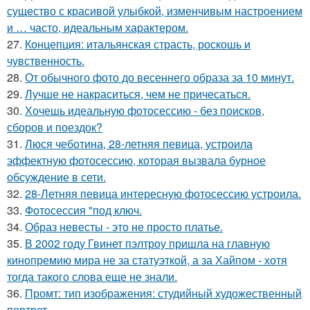
существо с красивой улыбкой, изменчивым настроением
и … часто, идеальным характером.
27.
Концепция: итальянская страсть, роскошь и
чувственность.
28.
От обычного фото до весеннего образа за 10 минут.
29.
Лучше не накраситься, чем не причесаться.
30.
Хочешь идеальную фотосессию - без поисков,
сборов и поездок?
31.
Люся чеботина, 28-летняя певица, устроила
эффектную фотосессию, которая вызвала бурное
обсуждение в сети.
32.
28-Летняя певица интересную фотосессию устроила.
33.
Фотосессия "под ключ.
34.
Образ невесты - это не просто платье.
35.
В 2002 году Гвинет пэлтроу пришла на главную
кинопремию мира не за статуэткой, а за Хайпом - хотя
тогда такого слова еще не знали.
36.
Промт: тип изображения: студийный художественный
портрет.