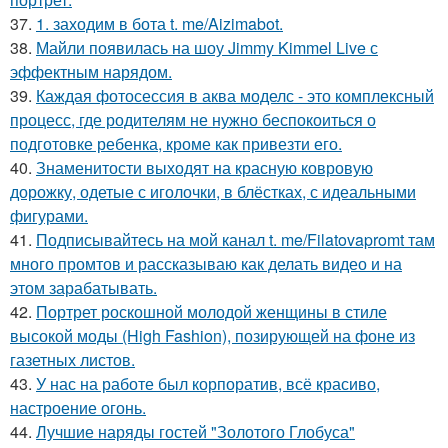
37.
1. заходим в бота t. me/Aizimabot.
38.
Майли появилась на шоу Jimmy Kimmel Live с
эффектным нарядом.
39.
Каждая фотосессия в аква моделс - это комплексный
процесс, где родителям не нужно беспокоиться о
подготовке ребенка, кроме как привезти его.
40.
Знаменитости выходят на красную ковровую
дорожку, одетые с иголочки, в блёстках, с идеальными
фигурами.
41.
Подписывайтесь на мой канал t. me/Filatovapromt там
много промтов и рассказываю как делать видео и на
этом зарабатывать.
42.
Портрет роскошной молодой женщины в стиле
высокой моды (High Fashion), позирующей на фоне из
газетных листов.
43.
У нас на работе был корпоратив, всё красиво,
настроение огонь.
44.
Лучшие наряды гостей "Золотого Глобуса"