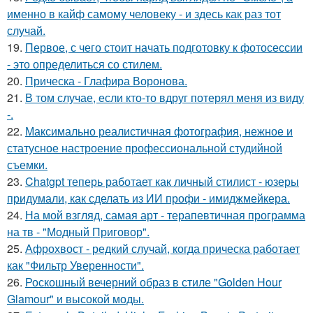
именно в кайф самому человеку - и здесь как раз тот
случай.
19.
Первое, с чего стоит начать подготовку к фотосессии
- это определиться со стилем.
20.
Прическа - Глафира Воронова.
21.
В том случае, если кто-то вдруг потерял меня из виду
-.
22.
Максимально реалистичная фотография, нежное и
статусное настроение профессиональной студийной
съемки.
23.
Chatgpt теперь работает как личный стилист - юзеры
придумали, как сделать из ИИ профи - имиджмейкера.
24.
На мой взгляд, самая арт - терапевтичная программа
на тв - "Модный Приговор".
25.
Афрохвост - редкий случай, когда прическа работает
как "Фильтр Уверенности".
26.
Роскошный вечерний образ в стиле "Golden Hour
Glamour" и высокой моды.