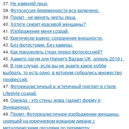
37.
Не изменяй лицо.
38.
Фотосессия беременности все включено.
39.
Промт - не менять черты лица.
40.
Хотите секрет красивой женщины?
41.
Изображение меня создай.
42.
Критически важно: сохранение внешности.
43.
Без фотостудии. Без камеры.
44.
Как преодолеть страх перед фотосессией?
45.
Аамито лагум для Harper's Bazaar UK, апрель 2019 г.
46.
В том случае, если вы не знаете какое хобби
выбрать, то есть одно, в котором собрались множество
профессий.
47.
Фотореалистичный и эстетичный портрет в стиле
Lifestyle создай.
48.
Одежда - это стены дома (задаёт форму и
функционал.
49.
Промт. Фотореалистичное изображение женщины,
сидящей на коричневом кожаном диване с
металлическими гвоздями по периметру.