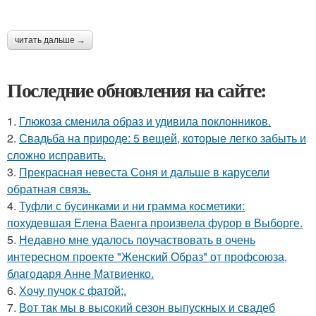
читать дальше →
Последние обновления на сайте:
1.
Глюкоза сменила образ и удивила поклонников.
2.
Свадьба на природе: 5 вещей, которые легко забыть и
сложно исправить.
3.
Прекрасная невеста Соня и дальше в карусели
обратная связь.
4.
Туфли с бусинками и ни грамма косметики:
похудевшая Елена Ваенга произвела фурор в Выборге.
5.
Недавно мне удалось поучаствовать в очень
интересном проекте "Женский Образ" от профсоюза,
благодаря Анне Матвиенко.
6.
Хочу пучок с фатой;.
7.
Вот так мы в высокий сезон выпускных и свадеб