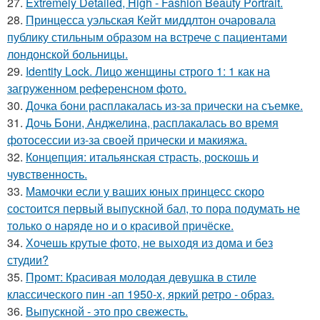
27.
Extremely Detailed, High - Fashion Beauty Portrait.
28.
Принцесса уэльская Кейт миддлтон очаровала
публику стильным образом на встрече с пациентами
лондонской больницы.
29.
Identity Lock. Лицо женщины строго 1: 1 как на
загруженном референсном фото.
30.
Дочка бони расплакалась из-за прически на съемке.
31.
Дочь Бони, Анджелина, расплакалась во время
фотосессии из-за своей прически и макияжа.
32.
Концепция: итальянская страсть, роскошь и
чувственность.
33.
Мамочки если у ваших юных принцесс скоро
состоится первый выпускной бал, то пора подумать не
только о наряде но и о красивой причёске.
34.
Хочешь крутые фото, не выходя из дома и без
студии?
35.
Промт: Красивая молодая девушка в стиле
классического пин -ап 1950-х, яркий ретро - образ.
36.
Выпускной - это про свежесть.