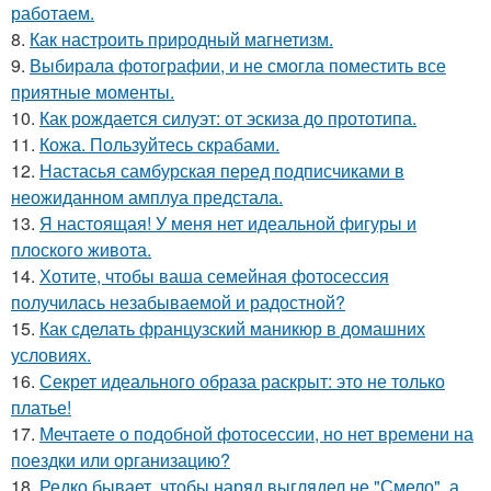
работаем.
8.
Как настроить природный магнетизм.
9.
Выбирала фотографии, и не смогла поместить все
приятные моменты.
10.
Как рождается силуэт: от эскиза до прототипа.
11.
Кожа. Пользуйтесь скрабами.
12.
Настасья самбурская перед подписчиками в
неожиданном амплуа предстала.
13.
Я настоящая! У меня нет идеальной фигуры и
плоского живота.
14.
Хотите, чтобы ваша семейная фотосессия
получилась незабываемой и радостной?
15.
Как сделать французский маникюр в домашних
условиях.
16.
Секрет идеального образа раскрыт: это не только
платье!
17.
Мечтаете о подобной фотосессии, но нет времени на
поездки или организацию?
18.
Редко бывает, чтобы наряд выглядел не "Смело", а