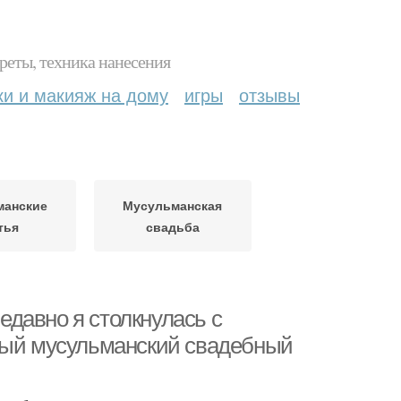
реты, техника нанесения
ки и макияж на дому
игры
отзывы
манские
Мусульманская
тья
свадьба
давно я столкнулась с
жный мусульманский свадебный