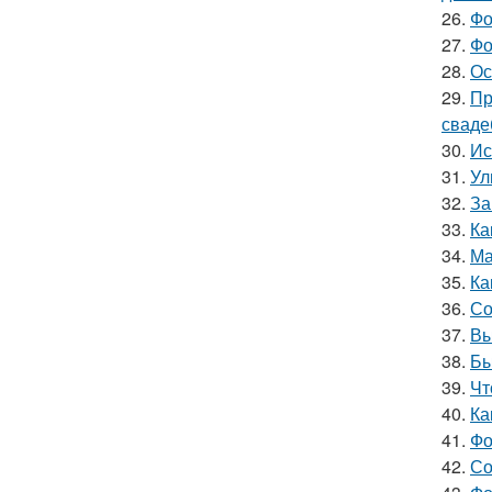
26.
Фо
27.
Фо
28.
Ос
29.
Пр
сваде
30.
Ис
31.
Ул
32.
За
33.
Ка
34.
Ма
35.
Ка
36.
Со
37.
Вы
38.
Бы
39.
Чт
40.
Ка
41.
Фо
42.
Со