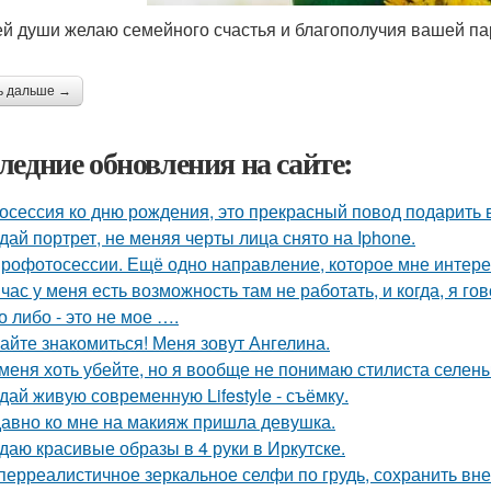
ей души желаю семейного счастья и благополучия вашей па
ь дальше →
ледние обновления на сайте:
осессия ко дню рождения, это прекрасный повод подарить 
дай портрет, не меняя черты лица снято на Iphone.
рофотосессии. Ещё одно направление, которое мне интерес
час у меня есть возможность там не работать, и когда, я гов
о либо - это не мое ….
айте знакомиться! Меня зовут Ангелина.
меня хоть убейте, но я вообще не понимаю стилиста селены
дай живую современную Lifestyle - съёмку.
авно ко мне на макияж пришла девушка.
даю красивые образы в 4 руки в Иркутске.
перреалистичное зеркальное селфи по грудь, сохранить вн