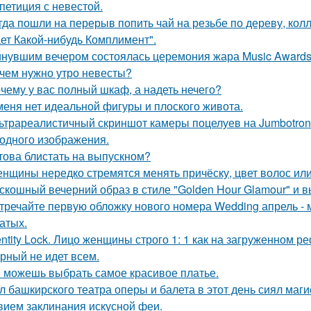
петиция с невестой.
гда пошли на перерыв попить чай на резьбе по дереву, колл
ет Какой-нибудь Комплимент".
нувшим вечером состоялась церемония жара Music Awards 
чем нужно утро невесты?
чему у вас полный шкаф, а надеть нечего?
меня нет идеальной фигуры и плоского живота.
ьтрареалистичный скриншот камеры поцелуев на Jumbotron
ходного изображения.
това блистать на выпускном?
нщины нередко стремятся менять причёску, цвет волос или
скошный вечерний образ в стиле "Golden Hour Glamour" и 
тречайте первую обложку нового номера Wedding апрель - 
атых.
entity Lock. Лицо женщины строго 1: 1 как на загруженном 
рный не идет всем.
 можешь выбрать самое красивое платье.
л башкирского театра оперы и балета в этот день сиял маги
вием заклинания искусной феи.