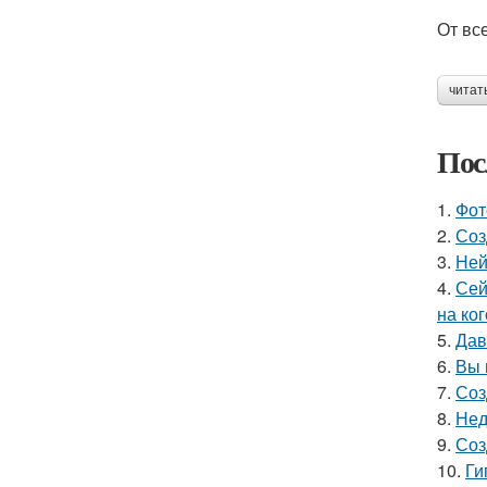
От вс
читат
Пос
1.
Фот
2.
Соз
3.
Ней
4.
Сей
на ког
5.
Дав
6.
Вы 
7.
Соз
8.
Нед
9.
Соз
10.
Ги