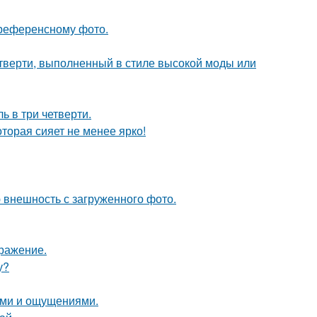
референсному фото.
четверти, выполненный в стиле высокой моды или
ь в три четверти.
торая сияет не менее ярко!
 внешность с загруженного фото.
бражение.
у?
лями и ощущениями.