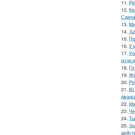
11.
Ре
12.
Ко
Сдела
13.
Ми
14.
За
15.
По
16.
У 
17.
Ул
из ис
18.
Го
19.
Же
20.
Ро
21.
Вс
двадц
22.
Id
23.
Че
24.
Ты
25.
За
дейст