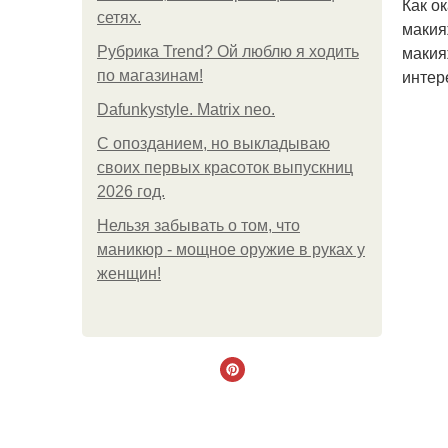
Как о
сетях.
макия
макия
Рубрика Trend? Ой люблю я ходить
интер
по магазинам!
Dafunkystyle. Matrix neo.
С опозданием, но выкладываю
своих первых красоток выпускниц
2026 год.
Нельзя забывать о том, что
маникюр - мощное оружие в руках у
женщин!