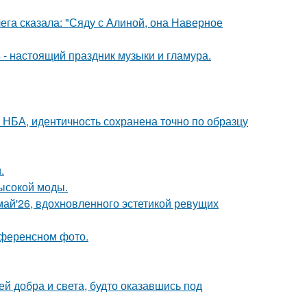
ега сказала: "Сяду с Алиной, она Наверное
- настоящий праздник музыки и гламура.
 НБА, идентичность сохранена точно по образцу
.
высокой моды.
май'26, вдохновленного эстетикой ревущих
референсном фото.
ей добра и света, будто оказавшись под