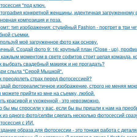
тосессия "под ключ.
тография конкретной женщины, идентичная загруженному 
новная композиция и поза.
омт: тип изображения: студийный Fashion - портрет в три 
бной съемки.
пользуй моё загруженное фото как основу.
ичный. Создай фото 9: 16: крупный план (Close - up), профил
 каждым моментом в свете софитов стоит целая команда, ко
к выбрать свадебный макияж и не прогадать?
ри слыла "Серой Мышкой".
к преодолеть страх перед фотосессией?
здай фотореалистичное изображение, строго не меняя мою
 можете прийти ко мне на съемку, любой.
ть красивой и ухоженной - это невозможно.
о бы мы спросили у вас, если бы вы пришли к нам на прео
к из одного фото/селфи сделать несколько фотосессий сраз
тосессия с ИИ.
здание образа для фотосессии - это тонкая работа с дета