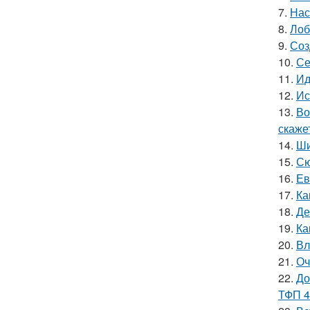
7.
Нас
8.
Лоб
9.
Соз
10.
Се
11.
Ид
12.
Ис
13.
Во
скаже
14.
Ши
15.
Сю
16.
Ев
17.
Ка
18.
Де
19.
Ка
20.
Вл
21.
Оч
22.
До
ТФП 4