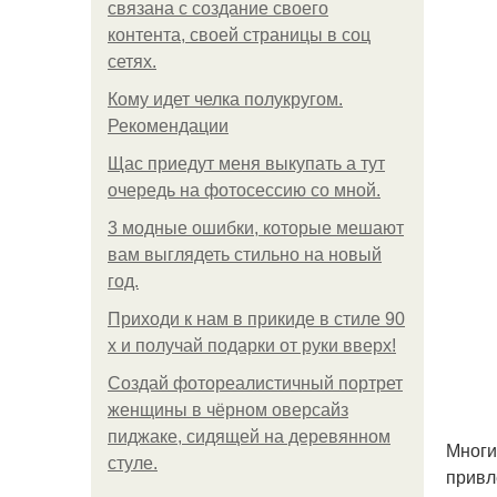
связана с создание своего
контента, своей страницы в соц
сетях.
Кому идет челка полукругом.
Рекомендации
Щас приедут меня выкупать а тут
очередь на фотосессию со мной.
3 модные ошибки, которые мешают
вам выглядеть стильно на новый
год.
Приходи к нам в прикиде в стиле 90
х и получай подарки от руки вверх!
Создай фотореалистичный портрет
женщины в чёрном оверсайз
пиджаке, сидящей на деревянном
Многи
стуле.
привл