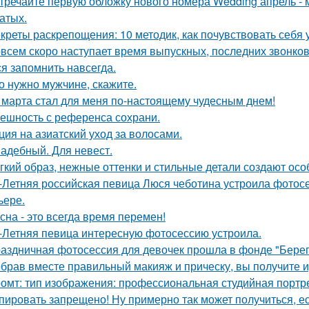
тречайте первую обложку нового номера Wedding апрель - 
атых.
креты раскрепощения: 10 методик, как почувствовать себя 
всем скоро наступает время выпускных, последних звонков
ся запомнить навсегда.
о нужно мужчине, скажите.
 марта стал для меня по-настоящему чудесным днем!
ешность с референса сохрани.
ция на азиатский уход за волосами.
адебный. Для невест.
гкий образ, нежные оттенки и стильные детали создают осо
-Летняя российская певица Люся чеботина устроила фотос
ьере.
сна - это всегда время перемен!
-Летняя певица интересную фотосессию устроила.
аздничная фотосессия для девочек прошла в фонде "Берег
брав вместе правильный макияж и прическу, вы получите 
омт: тип изображения: профессиональная студийная портре
пировать запрещено! Ну примерно так может получиться, ес