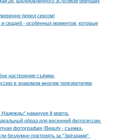
май'26, вдохновленного эстетикой ревущих
уверенно перед сексом!
 и свадеб - особенных моментов, которые
бое настроение съёмки.
ессию в знакомом многим телезрителям
 Надежды" накануне 8 марта.
идеальный образ для весенней фотосессии.
тная фотография (Beauty - съемка.
ли бездумно повторять за "Звёздами".