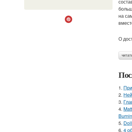
соста
больш
на са
вмест
О дос
читат
Пос
1.
При
2.
Ней
3.
Гла
4.
Mat
Burnin
5.
Doll
6.
4 о