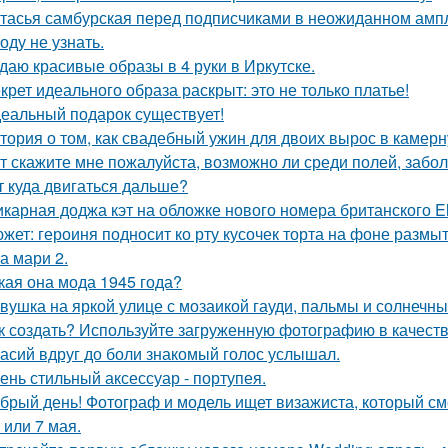
тасья самбурская перед подписчиками в неожиданном ампл
оду не узнать.
даю красивые образы в 4 руки в Иркутске.
крет идеального образа раскрыт: это не только платье!
еальный подарок существует!
тория о том, как свадебный ужин для двоих вырос в камерн
т скажите мне пожалуйста, возможно ли среди полей, забо
т куда двигаться дальше?
карная доджа кэт на обложке нового номера британского El
жет: героиня подносит ко рту кусочек торта на фоне размы
а мари 2.
кая она мода 1945 года?
вушка на яркой улице с мозаикой гауди, пальмы и солнечны
к создать? Используйте загруженную фотографию в качеств
асий вдруг до боли знакомый голос услышал.
ень стильный аксессуар - портупея.
брый день! Фотограф и модель ищет визажиста, который с
 или 7 мая.