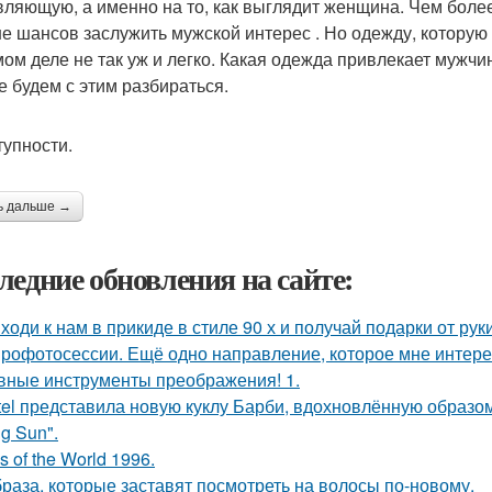
вляющую, а именно на то, как выглядит женщина. Чем более
е шансов заслужить мужской интерес . Но одежду, которую
мом деле не так уж и легко. Какая одежда привлекает мужчи
е будем с этим разбираться.
тупности.
ь дальше →
ледние обновления на сайте:
ходи к нам в прикиде в стиле 90 х и получай подарки от рук
рофотосессии. Ещё одно направление, которое мне интерес
вные инструменты преображения! 1.
tel представила новую куклу Барби, вдохновлённую образо
g Sun".
s of the World 1996.
браза, которые заставят посмотреть на волосы по-новому.