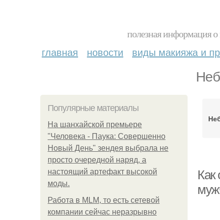
полезная информация о 
главная
новости
виды макияжа и пр
Неб
Популярные материалы
Не
На шанхайской премьере
"Человека - Паука: Совершенно
Новый День" зендея выбрала не
просто очередной наряд, а
настоящий артефакт высокой
Как
моды.
муж
Работа в MLM, то есть сетевой
компании сейчас неразрывно