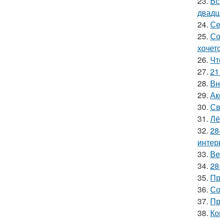
23.
Вс
двадц
24.
Се
25.
Со
хочет
26.
Чт
27.
21
28.
Вн
29.
Ак
30.
Св
31.
Лё
32.
28
интер
33.
Ве
34.
28
35.
Пр
36.
Со
37.
Пр
38.
Ко