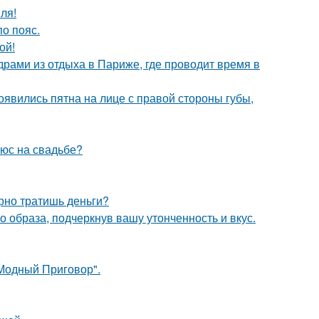
ля!
о пояс.
ой!
рами из отдыха в Париже, где проводит время в
появились пятна на лице с правой стороны губы,
люс на свадьбе?
арно тратишь деньги?
 образа, подчеркнув вашу утонченность и вкус.
"Модный Приговор".