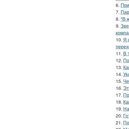
6.
При
7.
Пар
8.
"В 
9.
Зве
компа
10.
Я 
перех
11.
В 
12.
По
13.
Ка
14.
Ук
15.
Че
16.
Эт
17.
Пр
18.
Ка
19.
На
20.
Го
21.
По