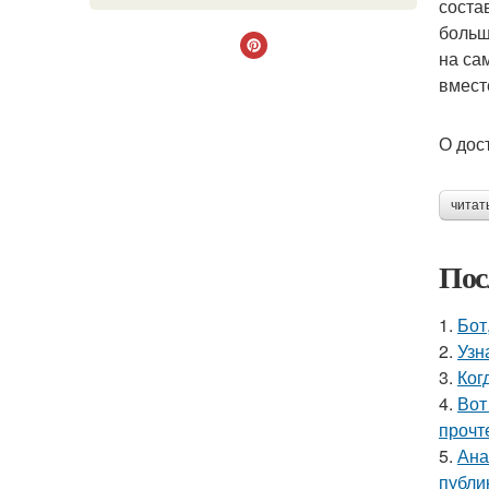
соста
больш
на са
вмест
О дос
читат
Пос
1.
Бот
2.
Узн
3.
Ког
4.
Вот
прочт
5.
Ана
публи