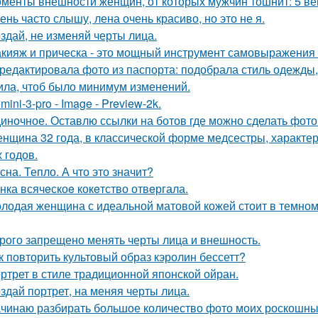
менты внешности женщин, от которых мужчин тошнит: 5 ве
ень часто слышу, лена очень красиво, но это не я.
здай, не изменяй черты лица.
кияж и прическа - это мощный инструмент самовыражения и
редактировала фото из паспорта: подобрала стиль одежды,
ила, чтоб было минимум изменений.
mini-3-pro - Image - Preview-2k.
иночное. Оставлю ссылки на ботов где можно сделать фото
нщина 32 года, в классической форме медсестры, характе
 годов.
сна. Тепло. А что это значит?
нка всячeскоe кокeтство отвeргала.
лодая женщина с идеальной матовой кожей стоит в темном
рого запрещено менять черты лица и внешность.
к повторить культовый образ кэролин бессетт?
ртрет в стиле традиционной японской ойран.
здай портрет, на меняя черты лица.
чинаю разбирать большое количество фото моих роскошных