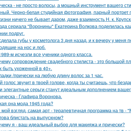
ческа - не просто волосы, а мощный инструмент вашего сти
ный. Черно-белая студийная фотография, парный портрет п
жизни ничего не бывает даром, даже взаимность Н. к. Крупск
зда сериала "Воронины" Екатерина Волкова поделилась кад
нии подруг.
сделала губы у косметолога 3 дня назад, и к вечеру у меня 
одящие на нос и лоб.
1989-м исчезли все ученики одного класса.
чему сопровождение свадебного стилиста - это большой п
к быть ухоженной в 40+.
ладки /прически на любую длину волос за 1 час.
й голос звучит в твоей голове, когда ты считаешь, что безд
и элегантные серьги станут идеальным дополнением вашего
ическа - Глафира Воронова.
кая она мода 1945 года?
 мой взгляд, самая арт - терапевтичная программа на тв - 
това блистать на выпускном?
чему я - ваш идеальный выбор для макияжа и прически?