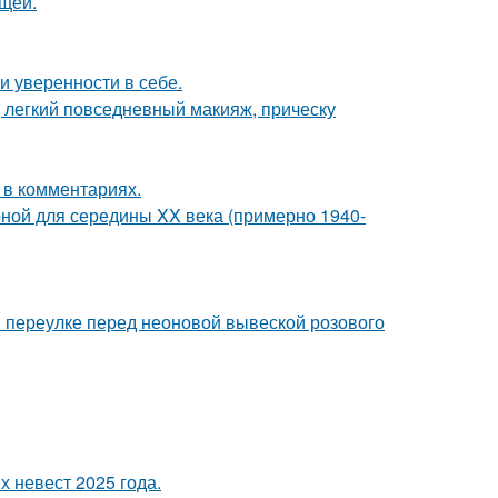
щей.
 уверенности в себе.
 легкий повседневный макияж, прическу
 в комментариях.
рной для середины XX века (примерно 1940-
 переулке перед неоновой вывеской розового
 невест 2025 года.