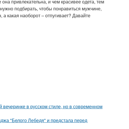
 она привлекательна, и чем красивее одета, тем
 нужно подбирать, чтобы понравиться мужчине,
н, а какая наоборот – отпугивает? Давайте
й вечеринке в русском стиле, но в современном
джа "Белого Лебедя" и предстала перед