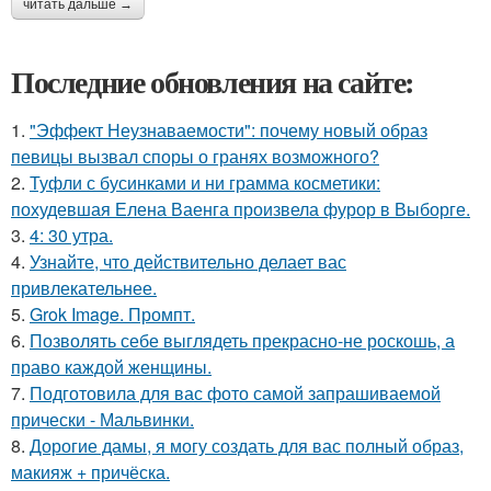
читать дальше →
Последние обновления на сайте:
1.
"Эффект Неузнаваемости": почему новый образ
певицы вызвал споры о гранях возможного?
2.
Туфли с бусинками и ни грамма косметики:
похудевшая Елена Ваенга произвела фурор в Выборге.
3.
4: 30 утра.
4.
Узнайте, что действительно делает вас
привлекательнее.
5.
Grok Image. Промпт.
6.
Позволять себе выглядеть прекрасно-не роскошь, а
право каждой женщины.
7.
Подготовила для вас фото самой запрашиваемой
прически - Мальвинки.
8.
Дорогие дамы, я могу создать для вас полный образ,
макияж + причёска.