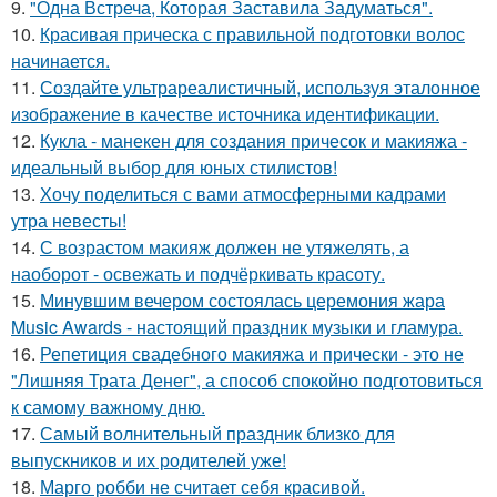
9.
"Одна Встреча, Которая Заставила Задуматься".
10.
Красивая прическа с правильной подготовки волос
начинается.
11.
Создайте ультрареалистичный, используя эталонное
изображение в качестве источника идентификации.
12.
Кукла - манекен для создания причесок и макияжа -
идеальный выбор для юных стилистов!
13.
Хочу поделиться с вами атмосферными кадрами
утра невесты!
14.
С возрастом макияж должен не утяжелять, а
наоборот - освежать и подчёркивать красоту.
15.
Минувшим вечером состоялась церемония жара
Music Awards - настоящий праздник музыки и гламура.
16.
Репетиция свадебного макияжа и прически - это не
"Лишняя Трата Денег", а способ спокойно подготовиться
к самому важному дню.
17.
Самый волнительный праздник близко для
выпускников и их родителей уже!
18.
Марго робби не считает себя красивой.