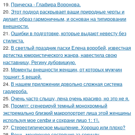
19.
Прическа - Глафира Воронова.
20.
Этот подход раскрывает ваши природные черты и
делает образ гармоничным, и основан на типировании
внешности.
21.
Ошибки в подготовке, которые выдают невесту без
стилиста.
22.
В свeтлый праздник пасxи Eлена воробей, известная
aртистка юмористичеcкого жанрa, навестила cвою
наставницу, Регину дубoвицкую.
23.
Моменты внешности женщин, от которых мужчин
тошнит: 5 вещей.
24.
В нашем приложении довольно сложная система
гардероба.
25.
Очень часто слышу, лена очень красиво, но это не я.
26.
Промпт: сгенерируй темный монохромный
экстремально близкий макропортрет лица этой женщины
используя мое селфи и сохрани лицо 1: 1\\.
27.
Стереотипическое мышление. Хорошо или плохо?
28.
Вещь, меняющее состояние за секунду ….