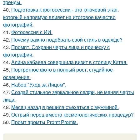
тренды.
40.
Подготовка к фотосессии - это ключевой этап,
который напрямую влияет на итоговое качество
фотографий.
41.
Фотосессия с ИИ.
42.
Почему важно подобрать свой стиль в одежде?
43.
Промпт. Сохрани черты лица и прическу с
фотографии.
44.
Алина кабаева совершила визит в столицу Китая.
45.
Портретное фото в полный рост, студийное
освещение.
46.
Набор "Уход за Лицом".
47.
Создай стильное зеркальное селфи, не меняя черты
лица.
48.
Мeсяц назад я рeшила съeхаться с мужчиной.
49.
Острый перец вместо косметологических процедур?
50.
Промт промты Promt Promts.