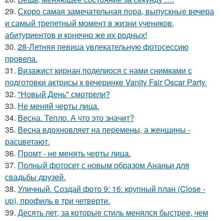
29.
Скоро самая замечательная пора, выпускные вечера
и самый трепетный момент в жизни учеников,
абитуриентов и конечно же их родных!
30.
28-Летняя певица увлекательную фотосессию
провела.
31.
Визажист кирнан поделиося с нами снимками с
подготовки актрисы к вечеринке Vanity Fair Oscar Party.
32.
"Новый День" смотрели?
33.
Не меняй черты лица.
34.
Весна. Тепло. А что это значит?
35.
Весна вдохновляет на перемены, а женщины -
расцветают.
36.
Промт - не менять черты лица.
37.
Полный фотосет с новым образом Ананьи для
свадьбы друзей.
38.
Уличный. Создай фото 9: 16: крупный план (Close -
up), профиль в три четверти.
39.
Десять лет, за которые стиль менялся быстрее, чем