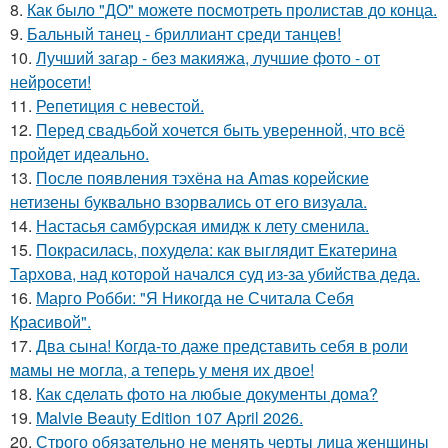
8.
Как было "ДО" можете посмотреть пролистав до конца.
9.
Бальный танец - бриллиант среди танцев!
10.
Лучший загар - без макияжа, лучшие фото - от
нейросети!
11.
Репетиция с невестой.
12.
Перед свадьбой хочется быть уверенной, что всё
пройдет идеально.
13.
После появления тэхёна на Amas корейские
нетизены буквально взорвались от его визуала.
14.
Настасья самбурская имидж к лету сменила.
15.
Покрасилась, похудела: как выглядит Екатерина
Тархова, над которой начался суд из-за убийства деда.
16.
Марго Робби: "Я Никогда не Считала Себя
Красивой".
17.
Два сына! Когда-то даже представить себя в роли
мамы не могла, а теперь у меня их двое!
18.
Как сделать фото на любые документы дома?
19.
Malvie Beauty Edition 107 April 2026.
20.
Строго обязательно не менять черты лица женщины