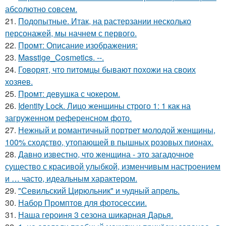
абсолютно совсем.
21.
Подопытные. Итак, на растерзании несколько
персонажей, мы начнем с первого.
22.
Промт: Описание изображения:
23.
Masstige_Cosmetics. --.
24.
Говорят, что питомцы бывают похожи на своих
хозяев.
25.
Промт: девушка с чокером.
26.
Identity Lock. Лицо женщины строго 1: 1 как на
загруженном референсном фото.
27.
Нежный и романтичный портрет молодой женщины,
100% сходство, утопающей в пышных розовых пионах.
28.
Давно известно, что женщина - это загадочное
существо с красивой улыбкой, изменчивым настроением
и … часто, идеальным характером.
29.
"Севильский Цирюльник" и чудный апрель.
30.
Набор Промптов для фотосессии.
31.
Наша героиня 3 сезона шикарная Дарья.