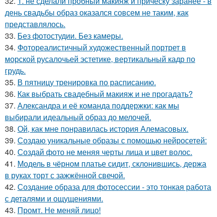
32.
1. не сделали пробный макияж и причёску заранее - в
день свадьбы образ оказался совсем не таким, как
представлялось.
33.
Без фотостудии. Без камеры.
34.
Фотореалистичный художественный портрет в
морской русалочьей эстетике, вертикальный кадр по
грудь.
35.
В пятницу тренировка по расписанию.
36.
Как выбрать свадебный макияж и не прогадать?
37.
Александра и её команда поддержки: как мы
выбирали идеальный образ до мелочей.
38.
Ой, как мне понравилась история Алемасовых.
39.
Создаю уникальные образы с помощью нейросетей:
40.
Создай фото не меняя черты лица и цвет волос.
41.
Модель в чёрном платье сидит, склонившись, держа
в руках торт с зажжённой свечой.
42.
Создание образа для фотосессии - это тонкая работа
с деталями и ощущениями.
43.
Промт. Не меняй лицо!