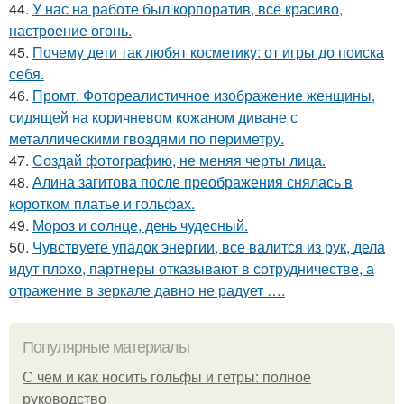
44.
У нас на работе был корпоратив, всё красиво,
настроение огонь.
45.
Почему дети так любят косметику: от игры до поиска
себя.
46.
Промт. Фотореалистичное изображение женщины,
сидящей на коричневом кожаном диване с
металлическими гвоздями по периметру.
47.
Создай фотографию, не меняя черты лица.
48.
Алина загитова после преображения снялась в
коротком платье и гольфах.
49.
Мороз и солнце, день чудесный.
50.
Чувствуете упадок энергии, все валится из рук, дела
идут плохо, партнеры отказывают в сотрудничестве, а
отражение в зеркале давно не радует ….
Популярные материалы
С чем и как носить гольфы и гетры: полное
руководство