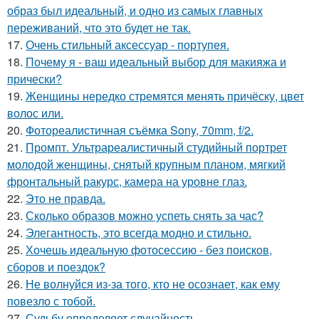
образ был идеальный, и одно из самых главных
переживаний, что это будет не так.
17.
Очень стильный аксессуар - портупея.
18.
Почему я - ваш идеальный выбор для макияжа и
прически?
19.
Женщины нередко стремятся менять причёску, цвет
волос или.
20.
Фотореалистичная съёмка Sony, 70mm, f/2.
21.
Промпт. Ультрареалистичный студийный портрет
молодой женщины, снятый крупным планом, мягкий
фронтальный ракурс, камера на уровне глаз.
22.
Это не правда.
23.
Сколько образов можно успеть снять за час?
24.
Элегантность, это всегда модно и стильно.
25.
Хочешь идеальную фотосессию - без поисков,
сборов и поездок?
26.
Не волнуйся из-за того, кто не осознает, как ему
повезло с тобой.
27.
Судьбу определяет случайность.