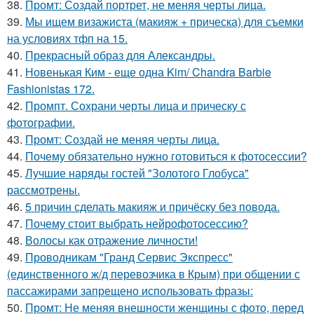
38.
Промт: Создай портрет, не меняя черты лица.
39.
Мы ищем визажиста (макияж + прическа) для съемки
на условиях тфп на 15.
40.
Прекрасный образ для Александры.
41.
Новенькая Ким - еще одна Kim/ Chandra Barbie
Fashionistas 172.
42.
Промпт. Сохрани черты лица и прическу с
фотографии.
43.
Промт: Создай не меняя черты лица.
44.
Почему обязательно нужно готовиться к фотосессии?
45.
Лучшие наряды гостей "Золотого Глобуса"
рассмотрены.
46.
5 причин сделать макияж и причёску без повода.
47.
Почему стоит выбрать нейрофотосессию?
48.
Волосы как отражение личности!
49.
Проводникам "Гранд Сервис Экспресс"
(единственного ж/д перевозчика в Крым) при общении с
пассажирами запрещено использовать фразы:
50.
Промт: Не меняя внешности женщины с фото, перед