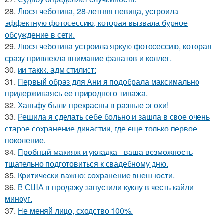
28.
Люся чеботина, 28-летняя певица, устроила
эффектную фотосессию, которая вызвала бурное
обсуждение в сети.
29.
Люся чеботина устроила яркую фотосессию, которая
сразу привлекла внимание фанатов и коллег.
30.
ии таккк. адм стилист:
31.
Первый образ для Ани я подобрала максимально
придерживаясь ее природного типажа.
32.
Ханьфу были прекрасны в разные эпохи!
33.
Решила я сделать себе больно и зашла в свое очень
старое сохранение династии, где еще только первое
поколение.
34.
Пробный макияж и укладка - ваша возможность
тщательно подготовиться к свадебному дню.
35.
Критически важно: сохранение внешности.
36.
В США в продажу запустили куклу в честь кайли
миноуг.
37.
Не меняй лицо, сходство 100%.