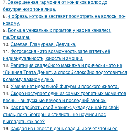
7.
Завершенная гармония от кончиков волос до
безупречного тона лица.
8.
4 образа, которые заставят посмотреть на волосы по-
новому.
9.
Больше уникальных промтов у нас на канале: t.
me/Dnsamai.
10.
Смелая. Гламурная. Девушка.
11.
Фотосессия - это возможность запечатлеть её
индивидуальность, юность и эмоции.
12.
Репетиция свадебного макияжа и прически - это не
"Лишняя Трата Денег", а способ спокойно подготовиться
к самому важному дню.
13.
У меня нет идеальной фигуры и плоского живота.
14.
Скоро наступает один из самых трепетных моментов
весны - выпускные вечера и последний звонок.
15.
Как подобрать свой макияж, укладку и найти свой
стиль, пока блогеры и стилисты не научили вас
выглядеть как все?
16.
Каждая из невест в день свадьбы хочет чтобы ее