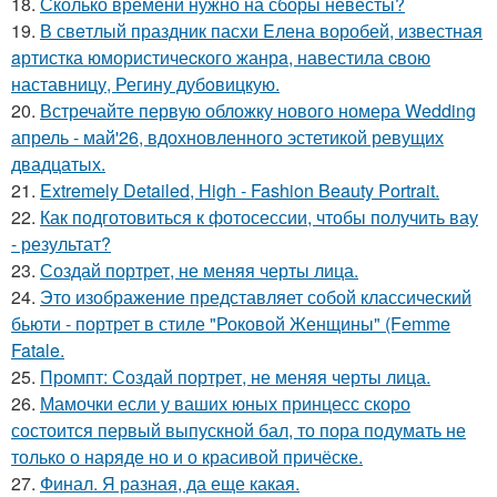
18.
Сколько времени нужно на сборы невесты?
19.
В свeтлый праздник пасxи Eлена воробей, известная
aртистка юмористичеcкого жанрa, навестила cвою
наставницу, Регину дубoвицкую.
20.
Встречайте первую обложку нового номера Wedding
апрель - май'26, вдохновленного эстетикой ревущих
двадцатых.
21.
Extremely Detailed, High - Fashion Beauty Portrait.
22.
Как подготовиться к фотосессии, чтобы получить вау
- результат?
23.
Создай портрет, не меняя черты лица.
24.
Это изображение представляет собой классический
бьюти - портрет в стиле "Роковой Женщины" (Femme
Fatale.
25.
Промпт: Создай портрет, не меняя черты лица.
26.
Мамочки если у ваших юных принцесс скоро
состоится первый выпускной бал, то пора подумать не
только о наряде но и о красивой причёске.
27.
Финал. Я разная, да еще какая.