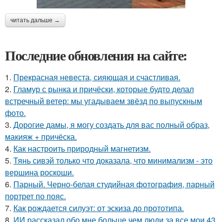
читать дальше →
Последние обновления на сайте:
1.
Прекрасная невеста, сияющая и счастливая.
2.
Гламур с рынка и причёски, которые будто делал
встречный ветер: мы угадываем звёзд по выпускным
фото.
3.
Дорогие дамы, я могу создать для вас полный образ,
макияж + причёска.
4.
Как настроить природный магнетизм.
5.
Тянь сивэй только что доказала, что минимализм - это
вершина роскоши.
6.
Парный. Черно-белая студийная фотография, парный
портрет по пояс.
7.
Как рождается силуэт: от эскиза до прототипа.
8.
ИИ рассказал обо мне больше чем люди за все мои 43