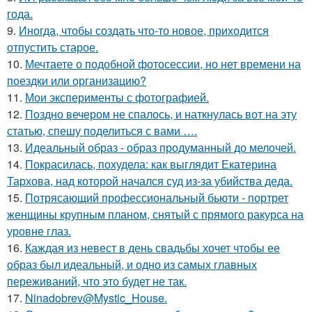
года.
9.
Иногда, чтобы создать что-то новое, приходится
отпустить старое.
10.
Мечтаете о подобной фотосессии, но нет времени на
поездки или организацию?
11.
Мои эксперименты с фотографией.
12.
Поздно вечером не спалось, и наткнулась вот на эту
статью, спешу поделиться с вами ….
13.
Идеальный образ - образ продуманный до мелочей.
14.
Покрасилась, похудела: как выглядит Екатерина
Тархова, над которой начался суд из-за убийства деда.
15.
Потрясающий профессиональный бьюти - портрет
женщины крупным планом, снятый с прямого ракурса на
уровне глаз.
16.
Каждая из невест в день свадьбы хочет чтобы ее
образ был идеальный, и одно из самых главных
переживаний, что это будет не так.
17.
Ninadobrev@Mystic_House.