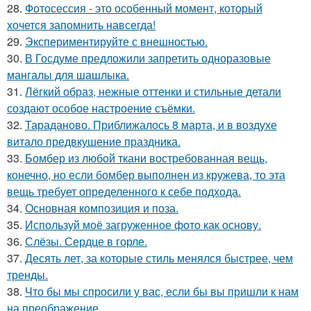
28.
Фотосессия - это особенный момент, который
хочется запомнить навсегда!
29.
Экспериментируйте с внешностью.
30.
В Госдуме предложили запретить одноразовые
мангалы для шашлыка.
31.
Лёгкий образ, нежные оттенки и стильные детали
создают особое настроение съёмки.
32.
Тараданово. Приближалось 8 марта, и в воздухе
витало предвкушение праздника.
33.
Бомбер из любой ткани востребованная вещь,
конечно, но если бомбер выполнен из кружева, то эта
вещь требует определенного к себе подхода.
34.
Основная композиция и поза.
35.
Используй моё загруженное фото как основу.
36.
Слёзы. Сердце в горле.
37.
Десять лет, за которые стиль менялся быстрее, чем
тренды.
38.
Что бы мы спросили у вас, если бы вы пришли к нам
на преображение.