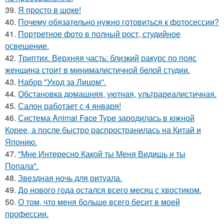
39.
Я просто в шоке!
40.
Почему обязательно нужно готовиться к фотосессии?
41.
Портретное фото в полный рост, студийное
освещение.
42.
Триптих. Верхняя часть: близкий ракурс по пояс
женщина стоит в минималистичной белой студии.
43.
Набор "Уход за Лицом".
44.
Обстановка домашняя, уютная, ультрареалистичная.
45.
Салон работает с 4 января!
46.
Система Animal Face Type зародилась в южной
Корее, а после быстро распространилась на Китай и
Японию.
47.
"Мне Интересно Какой ты Меня Видишь и ты
Попала".
48.
Звездная ночь для ритуала.
49.
До нового года остался всего месяц с хвостиком.
50.
О том, что меня больше всего бесит в моей
профессии.