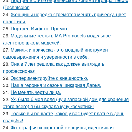
23.
Портрет в стиле европейского кинематографа 1960-х
(Technicolor.
24.
Женщины нередко стремятся менять причёску, цвет
волос или.
25.
Портрет. Иифото. Промпт.
26.
Модельные тесты в МА Promodels модельное
агентство школа моделей.
27.
Макияж и прическа - это мощный инструмент
самовыражения и уверенности в себе.
28.
Она в 7 лет решила, как должен выглядеть
профессионал!
29.
Экспериментируйте с внешностью.
30.
Наша героиня 3 сезона шикарная Дарья.
31.
Не менять черты лица.
32.
Ух, была б моя воля (ну и запасной дом для хранения
этого всего) я бы скупала кучу косметики!
33.
Только вы решаете, какое у вас будет платье в день
свадьбы!
34.
Фотография конкретной женщины, идентичная