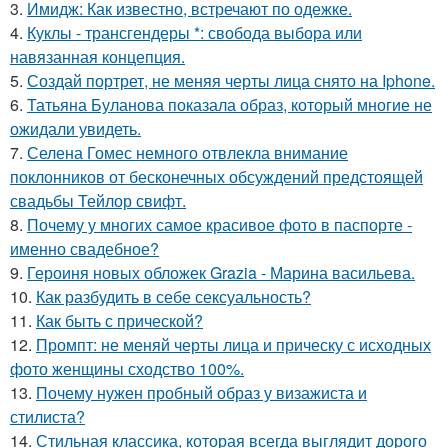
3.
Имидж: Как известно, встречают по одежке.
4.
Куклы - трансгендеры *: свобода выбора или
навязанная концепция.
5.
Создай портрет, не меняя черты лица снято на Iphone.
6.
Татьяна Буланова показала образ, который многие не
ожидали увидеть.
7.
Селена Гомес немного отвлекла внимание
поклонников от бесконечных обсуждений предстоящей
свадьбы Тейлор свифт.
8.
Почему у многих самое красивое фото в паспорте -
именно свадебное?
9.
Героиня новых обложек Grazia - Марина васильева.
10.
Как разбудить в себе сексуальность?
11.
Как быть с прической?
12.
Промпт: не меняй черты лица и прическу с исходных
фото женщины сходство 100%.
13.
Почему нужен пробный образ у визажиста и
стилиста?
14.
Стильная классика, которая всегда выглядит дорого