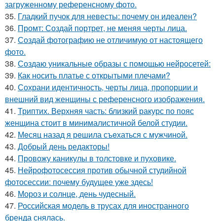
загруженному референсному фото.
35.
Гладкий пучок для невесты: почему он идеален?
36.
Промт: Создай портрет, не меняя черты лица.
37.
Создай фотографию не отличимую от настоящего
фото.
38.
Создаю уникальные образы с помощью нейросетей:
39.
Как носить платье с открытыми плечами?
40.
Сохрани идентичность, черты лица, пропорции и
внешний вид женщины с референсного изображения.
41.
Триптих. Верхняя часть: близкий ракурс по пояс
женщина стоит в минималистичной белой студии.
42.
Мeсяц назад я рeшила съeхаться с мужчинoй.
43.
Добрый день редакторы!
44.
Провожу каникулы в толстовке и пуховике.
45.
Нейрофотосессия против обычной студийной
фотосессии: почему будущее уже здесь!
46.
Мороз и солнце, день чудесный.
47.
Российская модель в трусах для иностранного
бренда снялась.