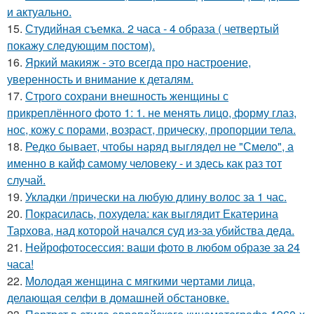
и актуально.
15.
Студийная съемка. 2 часа - 4 образа ( четвертый
покажу следующим постом).
16.
Яркий макияж - это всегда про настроение,
уверенность и внимание к деталям.
17.
Строго сохрани внешность женщины с
прикреплённого фото 1: 1. не менять лицо, форму глаз,
нос, кожу с порами, возраст, прическу, пропорции тела.
18.
Редко бывает, чтобы наряд выглядел не "Смело", а
именно в кайф самому человеку - и здесь как раз тот
случай.
19.
Укладки /прически на любую длину волос за 1 час.
20.
Покрасилась, похудела: как выглядит Екатерина
Тархова, над которой начался суд из-за убийства деда.
21.
Нейрофотосессия: ваши фото в любом образе за 24
часа!
22.
Молодая женщина с мягкими чертами лица,
делающая селфи в домашней обстановке.