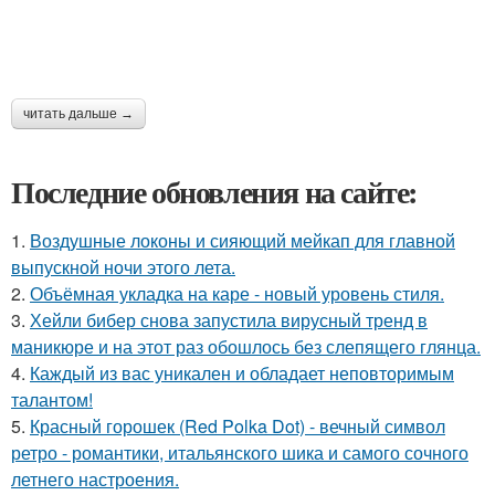
читать дальше →
Последние обновления на сайте:
1.
Воздушные локоны и сияющий мейкап для главной
выпускной ночи этого лета.
2.
Объёмная укладка на каре - новый уровень стиля.
3.
Хейли бибер снова запустила вирусный тренд в
маникюре и на этот раз обошлось без слепящего глянца.
4.
Каждый из вас уникален и обладает неповторимым
талантом!
5.
Красный горошек (Red Polka Dot) - вечный символ
ретро - романтики, итальянского шика и самого сочного
летнего настроения.