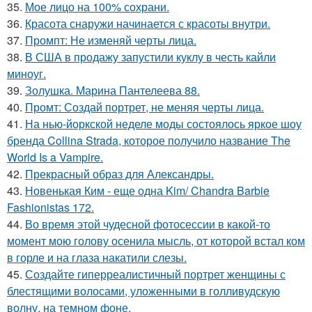
35.
Мое лицо на 100% сохрани.
36.
Красота снаружи начинается с красоты внутри.
37.
Промпт: Не изменяй черты лица.
38.
В США в продажу запустили куклу в честь кайли
миноуг.
39.
Золушка. Марина Пантелеева 88.
40.
Промт: Создай портрет, не меняя черты лица.
41.
На нью-йоркской неделе моды состоялось яркое шоу
бренда Collina Strada, которое получило название The
World Is a Vampire.
42.
Прекрасный образ для Александры.
43.
Новенькая Ким - еще одна Kim/ Chandra Barbie
Fashionistas 172.
44.
Во время этой чудесной фотосессии в какой-то
момент мою голову осенила мысль, от которой встал ком
в горле и на глаза накатили слезы.
45.
Создайте гиперреалистичный портрет женщины с
блестящими волосами, уложенными в голливудскую
волну, на темном фоне.