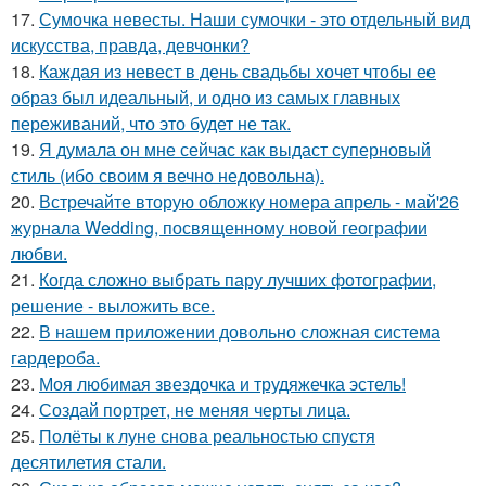
17.
Сумочка невесты. Наши сумочки - это отдельный вид
искусства, правда, девчонки?
18.
Каждая из невест в день свадьбы хочет чтобы ее
образ был идеальный, и одно из самых главных
переживаний, что это будет не так.
19.
Я думала он мне сейчас как выдаст суперновый
стиль (ибо своим я вечно недовольна).
20.
Встречайте вторую обложку номера апрель - май'26
журнала Wedding, посвященному новой географии
любви.
21.
Когда сложно выбрать пару лучших фотографии,
решение - выложить все.
22.
В нашем приложении довольно сложная система
гардероба.
23.
Моя любимая звездочка и трудяжечка эстель!
24.
Создай портрет, не меняя черты лица.
25.
Полёты к луне снова реальностью спустя
десятилетия стали.