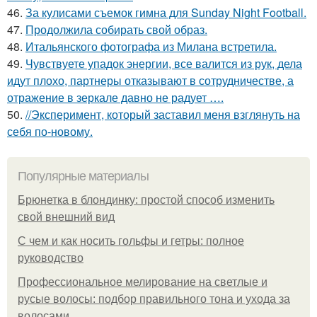
46.
За кулисами съемок гимна для Sunday Night Football.
47.
Продолжила собирать свой образ.
48.
Итальянского фотографа из Милана встретила.
49.
Чувствуете упадок энергии, все валится из рук, дела
идут плохо, партнеры отказывают в сотрудничестве, а
отражение в зеркале давно не радует ….
50.
//Эксперимент, который заставил меня взглянуть на
себя по-новому.
Популярные материалы
Брюнетка в блондинку: простой способ изменить
свой внешний вид
С чем и как носить гольфы и гетры: полное
руководство
Профессиональное мелирование на светлые и
русые волосы: подбор правильного тона и ухода за
волосами