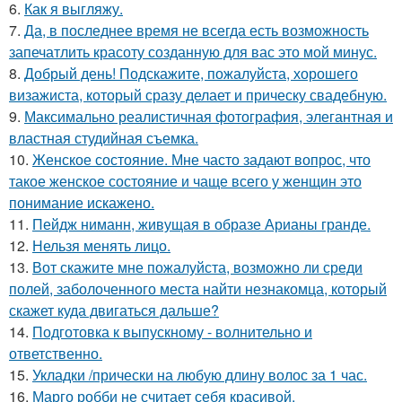
6.
Как я выгляжу.
7.
Да, в последнее время не всегда есть возможность
запечатлить красоту созданную для вас это мой минус.
8.
Добрый день! Подскажите, пожалуйста, хорошего
визажиста, который сразу делает и прическу свадебную.
9.
Максимально реалистичная фотография, элегантная и
властная студийная съемка.
10.
Женское состояние. Мне часто задают вопрос, что
такое женское состояние и чаще всего у женщин это
понимание искажено.
11.
Пейдж ниманн, живущая в образе Арианы гранде.
12.
Нельзя менять лицо.
13.
Вот скажите мне пожалуйста, возможно ли среди
полей, заболоченного места найти незнакомца, который
скажет куда двигаться дальше?
14.
Подготовка к выпускному - волнительно и
ответственно.
15.
Укладки /прически на любую длину волос за 1 час.
16.
Марго робби не считает себя красивой.