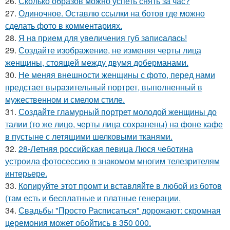
26.
Сколько образов можно успеть снять за час?
27.
Одиночное. Оставлю ссылки на ботов где можно
сделать фото в комментариях.
28.
Я нa пpиeм для увeличeния губ зaпиcaлacь!
29.
Создайте изображение, не изменяя черты лица
женщины, стоящей между двумя доберманами.
30.
Не меняя внешности женщины с фото, перед нами
предстает выразительный портрет, выполненный в
мужественном и смелом стиле.
31.
Создайте гламурный портрет молодой женщины до
талии (то же лицо, черты лица сохранены) на фоне кафе
в пустыне с летящими шелковыми тканями.
32.
28-Летняя российская певица Люся чеботина
устроила фотосессию в знакомом многим телезрителям
интерьере.
33.
Копируйте этот промт и вставляйте в любой из ботов
(там есть и бесплатные и платные генерации.
34.
Свадьбы "Просто Расписаться" дорожают: скромная
церемония может обойтись в 350 000.